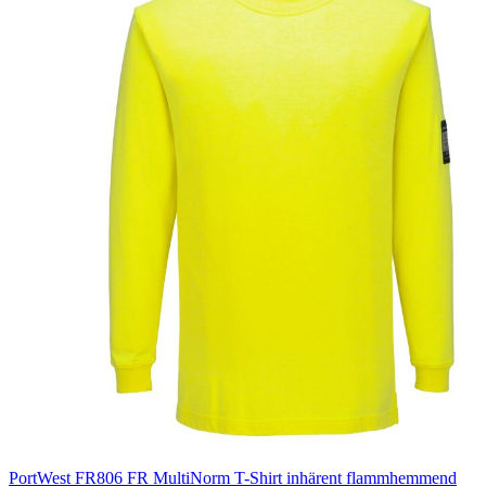
PortWest FR806 FR MultiNorm T-Shirt inhärent flammhemmend