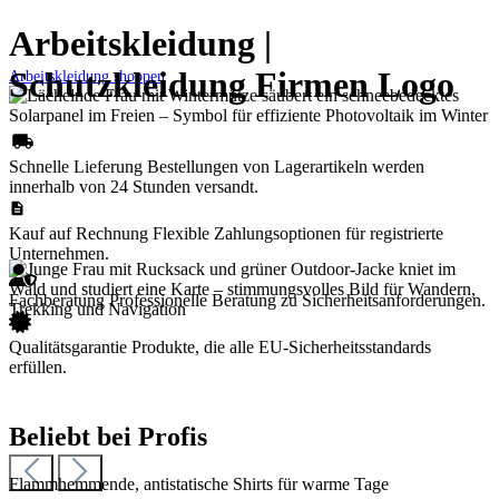
Arbeitskleidung aus. Zertifizierte Sicherheitsstandards, strapazierfähige
Arbeitskleidung |
Materialien und maximaler Tragekomfort für jede Branche.
Schutzkleidung Firmen Logo
Arbeitskleidung shoppen
„Keine Kompromisse bei der
Schnelle Lieferung
Bestellungen von Lagerartikeln werden
innerhalb von 24 Stunden versandt.
Sicherheit.“
Kauf auf Rechnung
Flexible Zahlungsoptionen für registrierte
Unternehmen.
Fachberatung
Professionelle Beratung zu Sicherheitsanforderungen.
Qualitätsgarantie
Produkte, die alle EU-Sicherheitsstandards
„Nachhaltigkeit ist mir
erfüllen.
wichtig.“
Beliebt bei Profis
Flammhemmende, antistatische Shirts für warme Tage