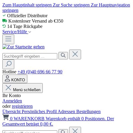
Zum Hauptinhalt springen
Zur Suche springen
Zur Hauptnavigation
springen
Offizieller Distributor
Kostenloser Versand ab €350
14 Tage Rückgabe
Service/Hilfe
Hotline
+49 (0)40 696 66 77 90
KONTO
Menü schließen
Ihr Konto
Anmelden
oder
registrieren
Übersicht
Persönliches Profil
Adressen
Bestellungen
0
WARENKORB
Warenkorb enthält 0 Positionen. Der
Gesamtwert beträgt 0,00 €.