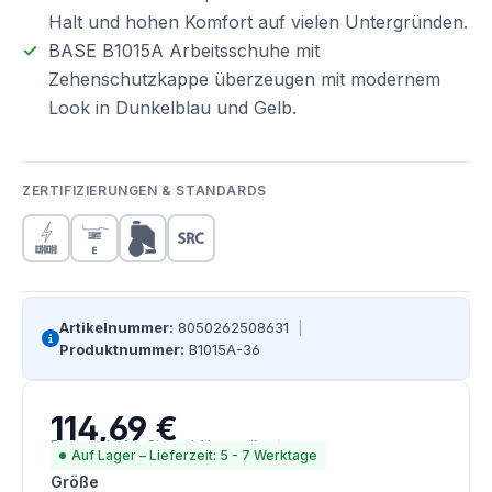
Halt und hohen Komfort auf vielen Untergründen.
BASE B1015A Arbeitsschuhe mit
Zehenschutzkappe überzeugen mit modernem
Look in Dunkelblau und Gelb.
ZERTIFIZIERUNGEN & STANDARDS
Artikelnummer:
8050262508631
|
Produktnummer:
B1015A-36
114,69 €
Regulärer Preis:
Preise inkl. MwSt. zzgl. Versandkosten
Auf Lager – Lieferzeit: 5 - 7 Werktage
auswählen
Größe