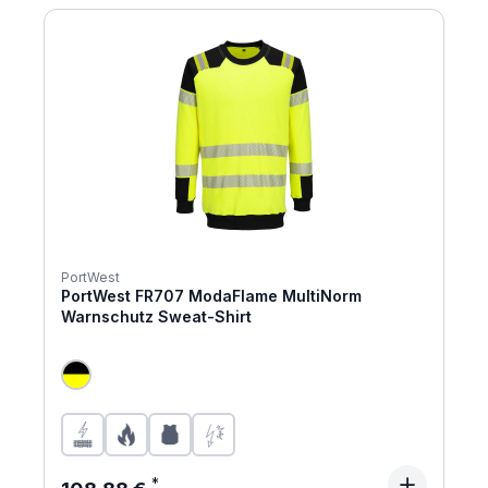
PortWest
PortWest FR707 ModaFlame MultiNorm
Warnschutz Sweat-Shirt
Regulärer Preis: