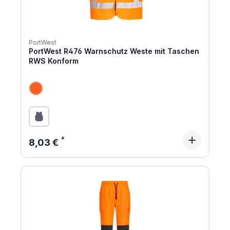
PortWest
PortWest R476 Warnschutz Weste mit Taschen
RWS Konform
Regulärer Preis:
8,03 €