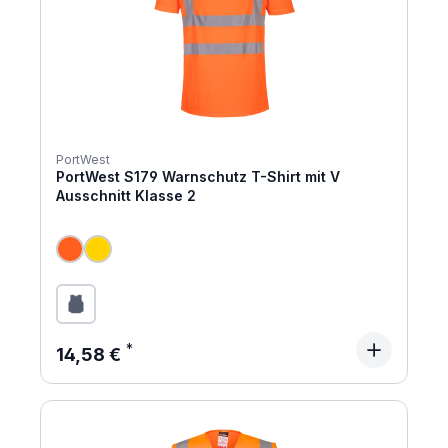
PortWest
PortWest S179 Warnschutz T-Shirt mit V
Ausschnitt Klasse 2
Regulärer Preis:
14,58 €