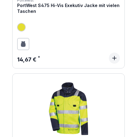
PortWest
PortWest S475 Hi-Vis Exekutiv Jacke mit vielen
Taschen
Regulärer Preis:
14,67 €