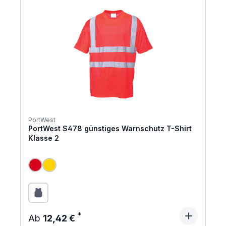
PortWest
PortWest S478 günstiges Warnschutz T-Shirt
Klasse 2
Regulärer Preis:
Ab
12,42 €