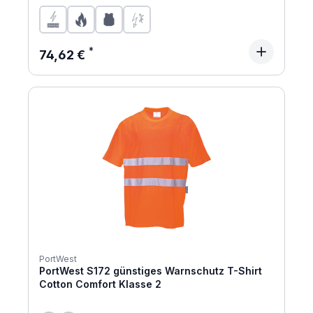
Regulärer Preis:
74,62 €
PortWest
PortWest S172 günstiges Warnschutz T-Shirt
Cotton Comfort Klasse 2