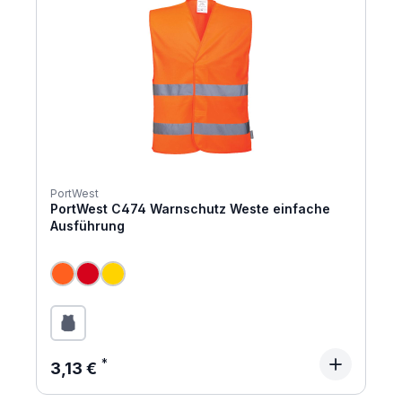
PortWest
PortWest C474 Warnschutz Weste einfache
Ausführung
Regulärer Preis:
3,13 €