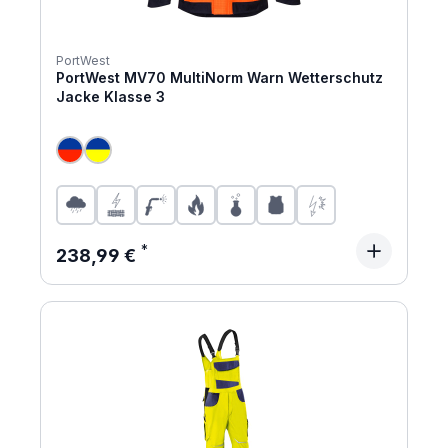
PortWest
PortWest MV70 MultiNorm Warn Wetterschutz
Jacke Klasse 3
Regulärer Preis:
238,99 €