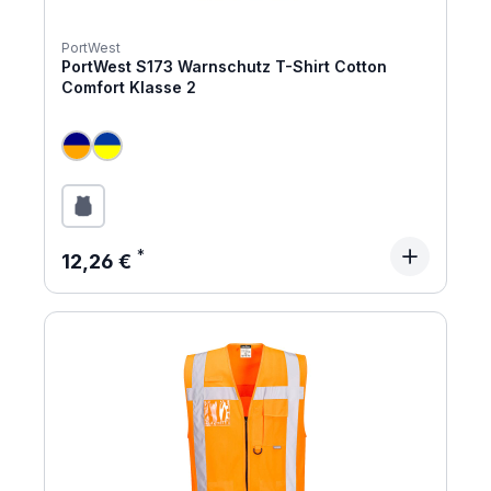
PortWest
PortWest S173 Warnschutz T-Shirt Cotton
Comfort Klasse 2
Regulärer Preis:
12,26 €