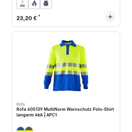
Regulärer Preis:
23,20 €
Rofa
Rofa 605139 MultiNorm Warnschutz Polo-Shirt
langarm 4kA | APC1