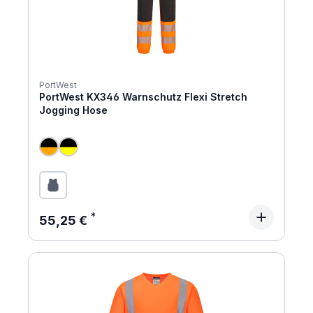
PortWest
PortWest KX346 Warnschutz Flexi Stretch
Jogging Hose
Regulärer Preis:
55,25 €