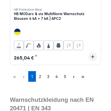
HB Protective Wear
HB MODarc & vis MultiNorm Warnschutz
Blouson 4 kA + 7 kA | APC2
Regulärer Preis:
265,04 €
Seite
Seite
Seite
Seite
Seite
1
2
3
4
5
Warnschutzkleidung nach EN
20471 | EN 343