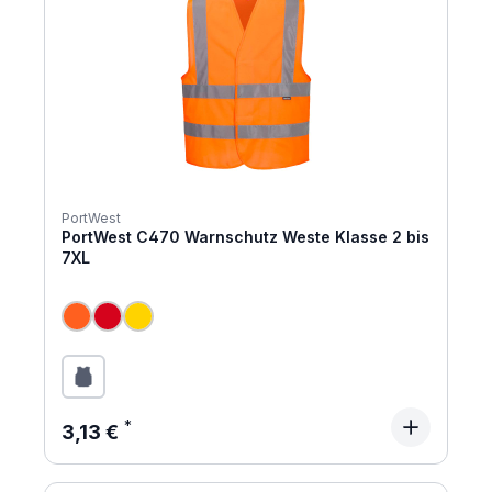
PortWest
PortWest C470 Warnschutz Weste Klasse 2 bis
7XL
Regulärer Preis:
3,13 €