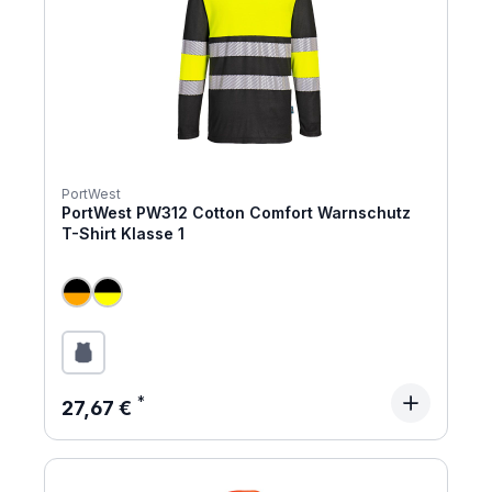
PortWest
PortWest PW312 Cotton Comfort Warnschutz
T-Shirt Klasse 1
Regulärer Preis:
27,67 €