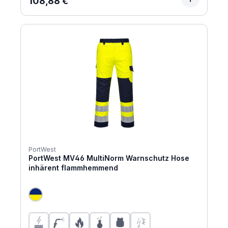
108,88 €
PortWest
PortWest MV46 MultiNorm Warnschutz Hose
inhärent flammhemmend