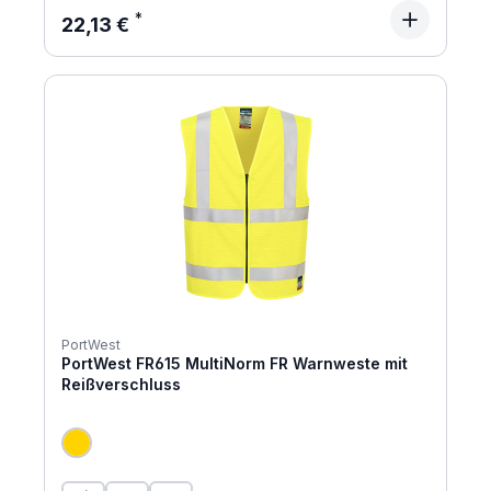
Regulärer Preis:
22,13 €
PortWest
PortWest FR615 MultiNorm FR Warnweste mit
Reißverschluss