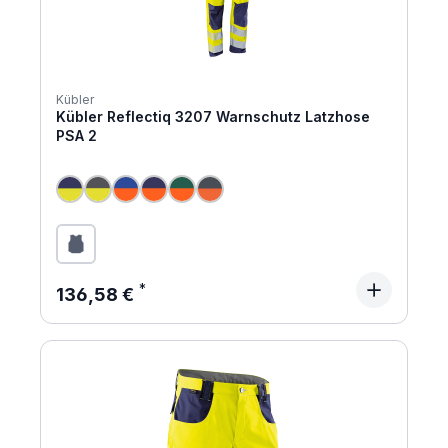
Kübler
Kübler Reflectiq 3207 Warnschutz Latzhose
PSA 2
Regulärer Preis:
136,58 €