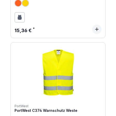
Regulärer Preis:
15,36 €
PortWest
PortWest C374 Warnschutz Weste