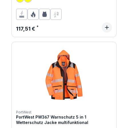
Regulärer Preis:
117,51 €
PortWest
PortWest PW367 Warnschutz 5 in 1
Wetterschutz Jacke multifunktional