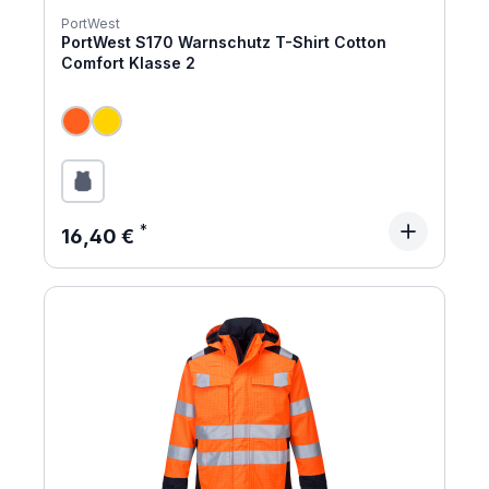
PortWest
PortWest S170 Warnschutz T-Shirt Cotton
Comfort Klasse 2
Regulärer Preis:
16,40 €