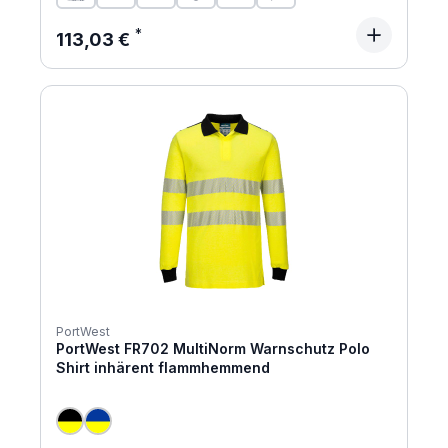
Regulärer Preis:
113,03 €
PortWest
PortWest FR702 MultiNorm Warnschutz Polo
Shirt inhärent flammhemmend