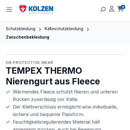
Zum Hauptinhalt springen
0
Ware
Schutzkleidung
Kälteschutzkleidung
Zwischenbekleidung
Bildergalerie überspringen
HB PROTECTIVE WEAR
TEMPEX THERMO
Nierengurt aus Fleece
Wärmendes Fleece schützt Nieren und unteren
Rücken zuverlässig vor Kälte.
Der Klettverschluss ermöglicht eine individuelle,
sichere und bequeme Passform.
Feuchtigkeitsregulierendes Material hält
angenehm trocken, auch bei Bewegung.