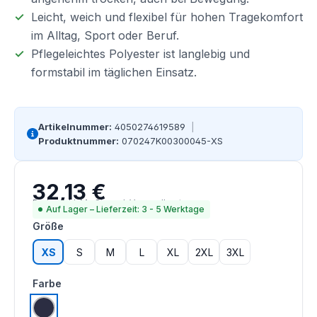
Leicht, weich und flexibel für hohen Tragekomfort
im Alltag, Sport oder Beruf.
Pflegeleichtes Polyester ist langlebig und
formstabil im täglichen Einsatz.
Artikelnummer:
4050274619589
|
Produktnummer:
070247K00300045-XS
32,13 €
Regulärer Preis:
Preise inkl. MwSt. zzgl. Versandkosten
Auf Lager – Lieferzeit: 3 - 5 Werktage
auswählen
Größe
XS
S
M
L
XL
2XL
3XL
auswählen
Farbe
navy