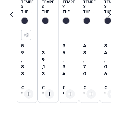
TEMPE
TEMPE
TEMPE
TEMPE
TEMP
X
X
X
X
X
THER
THER
THER
THER
THER
MO
MO
MO
MO
MO
Fleece
Fleece
Unterh
Fleece
Isolier
weste
shirt
emd
hose
einsat
langar
z für
m 2-
Schut
lagig
zhelm
Regulärer Preis:
Regulärer Preis:
Regulärer Preis
Regul
5
3
4
3
Regulärer Preis:
9
3
5
3
4
,
9
,
,
,
8
,1
3
7
0
3
3
4
0
6
€
€
€
€
€