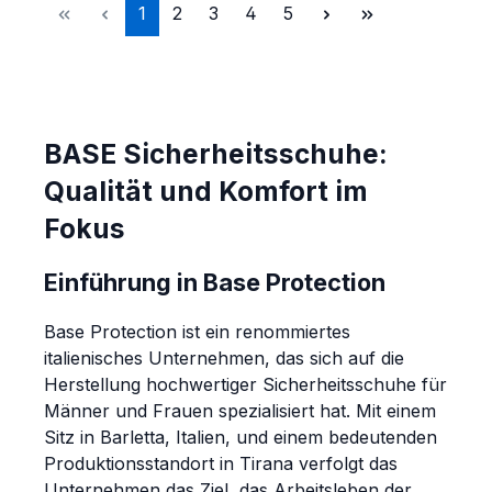
Seite
Seite
Seite
Seite
Seite
1
2
3
4
5
BASE Sicherheitsschuhe:
Qualität und Komfort im
Fokus
Einführung in Base Protection
Base Protection ist ein renommiertes
italienisches Unternehmen, das sich auf die
Herstellung hochwertiger Sicherheitsschuhe für
Männer und Frauen spezialisiert hat. Mit einem
Sitz in Barletta, Italien, und einem bedeutenden
Produktionsstandort in Tirana verfolgt das
Unternehmen das Ziel, das Arbeitsleben der