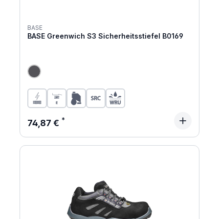
BASE
BASE Greenwich S3 Sicherheitsstiefel B0169
Regulärer Preis:
74,87 €