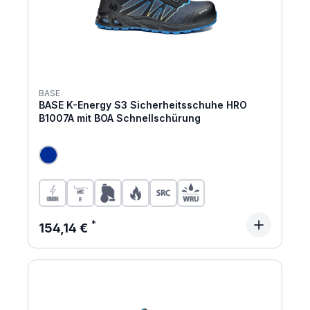
BASE
BASE K-Energy S3 Sicherheitsschuhe HRO
B1007A mit BOA Schnellschürung
Regulärer Preis:
154,14 €