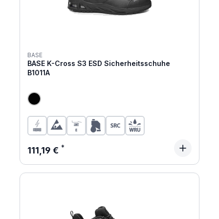
BASE
BASE K-Cross S3 ESD Sicherheitsschuhe
B1011A
Regulärer Preis:
111,19 €