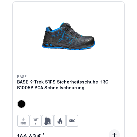
BASE
BASE K-Trek S1PS Sicherheitsschuhe HRO
B1005B BOA Schnellschnürung
Regulärer Preis:
146,43 €