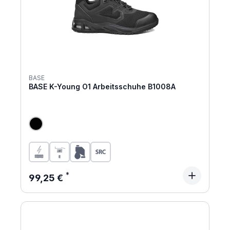
BASE
BASE K-Young O1 Arbeitsschuhe B1008A
Regulärer Preis:
99,25 €