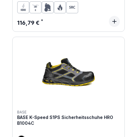
Regulärer Preis:
116,79 €
BASE
BASE K-Speed S1PS Sicherheitsschuhe HRO
B1004C