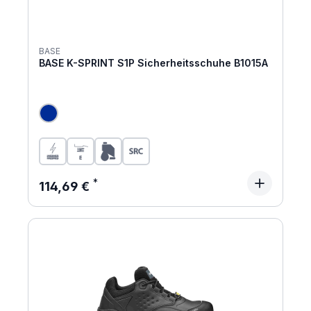
BASE
BASE K-SPRINT S1P Sicherheitsschuhe B1015A
Regulärer Preis:
114,69 €