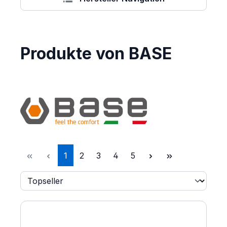
Produkte von BASE
Seite
Seite
Seite
Seite
Seite
1
2
3
4
5