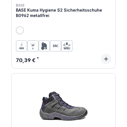
BASE
BASE Kuma Hygiene S2 Sicherheitsschuhe
B0962 metallfrei
Regulärer Preis:
70,39 €