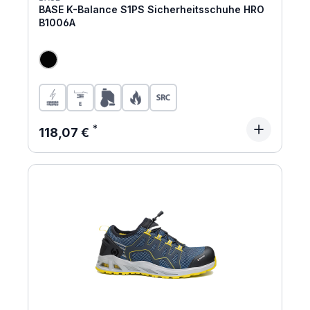
BASE K-Balance S1PS Sicherheitsschuhe HRO
B1006A
Regulärer Preis:
118,07 €