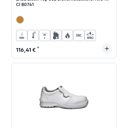
CI B0741
Regulärer Preis:
116,41 €