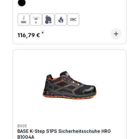
Regulärer Preis:
116,79 €
BASE
BASE K-Step S1PS Sicherheitsschuhe HRO
B1004A