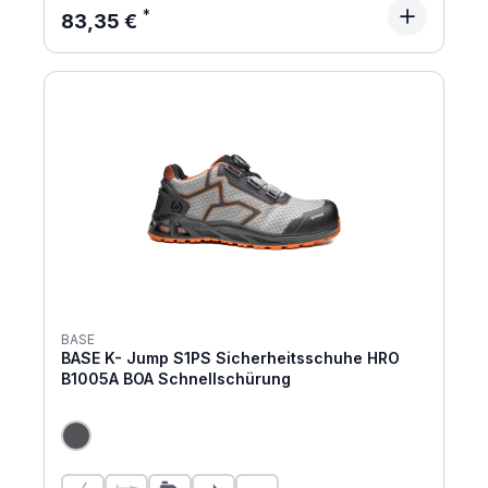
Regulärer Preis:
83,35 €
BASE
BASE K- Jump S1PS Sicherheitsschuhe HRO
B1005A BOA Schnellschürung