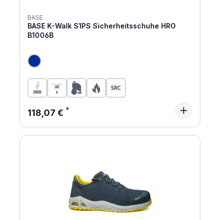
BASE
BASE K-Walk S1PS Sicherheitsschuhe HRO
B1006B
Regulärer Preis:
118,07 €