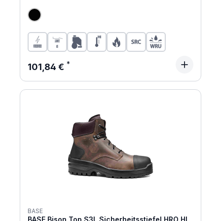
Regulärer Preis:
101,84 €
BASE
BASE Bison Top S3L Sicherheitsstiefel HRO HI