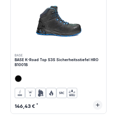
BASE
BASE K-Road Top S3S Sicherheitsstiefel HRO
B1001B
Regulärer Preis:
146,43 €