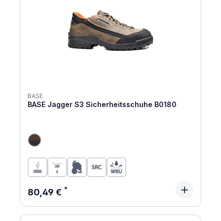
BASE
BASE Jagger S3 Sicherheitsschuhe B0180
Regulärer Preis:
80,49 €