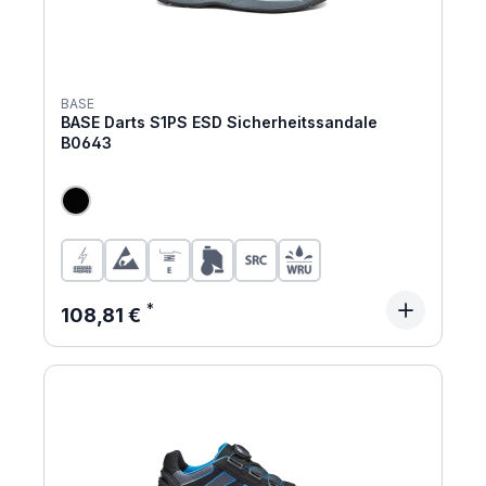
BASE
BASE Darts S1PS ESD Sicherheitssandale
B0643
Regulärer Preis:
108,81 €