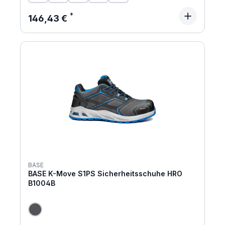
Regulärer Preis:
146,43 €
BASE
BASE K-Move S1PS Sicherheitsschuhe HRO
B1004B