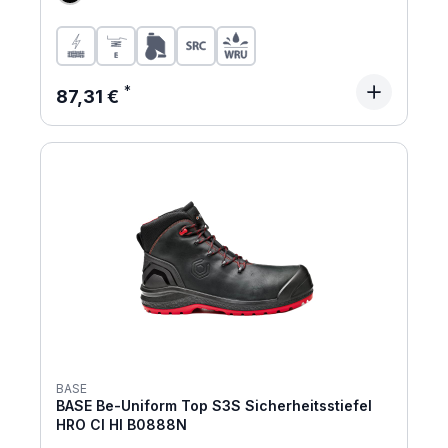
Regulärer Preis:
87,31 €
BASE
BASE Be-Uniform Top S3S Sicherheitsstiefel
HRO CI HI B0888N