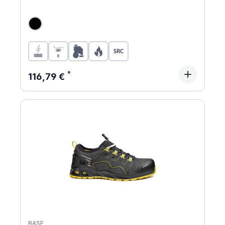
Regulärer Preis:
116,79 €
BASE