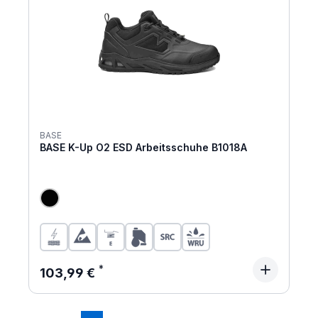
BASE
BASE K-Up O2 ESD Arbeitsschuhe B1018A
Regulärer Preis:
103,99 €