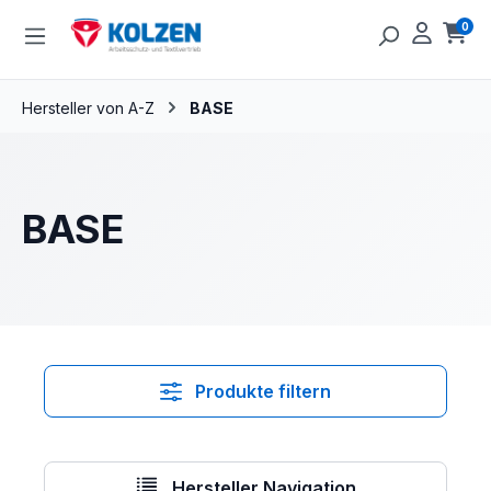
Zum Hauptinhalt springen
0
Ware
Hersteller von A-Z
BASE
BASE
Produkte filtern
Hersteller Navigation