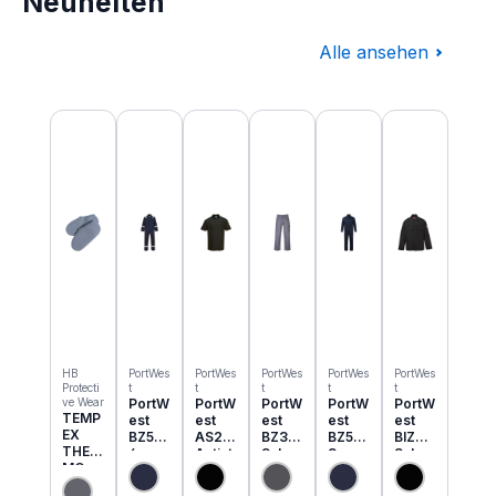
Neuheiten
Alle ansehen
Produktgalerie überspringen
HB
PortWes
PortWes
PortWes
PortWes
PortWes
Protecti
t
t
t
t
t
ve Wear
PortW
PortW
PortW
PortW
PortW
TEMP
est
est
est
est
est
EX
BZ50
AS21
BZ31
BZ52
BIZ2
THER
6
Antist
Schw
3
Schw
MO
Classi
atik
eisser
Bizwe
eisser
Einzie
c
ESD
Cargo
ld
Jacke