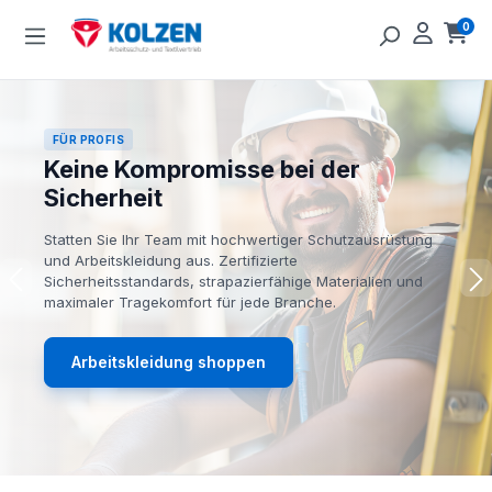
Zum Hauptinhalt springen
0
Ware
FÜR PROFIS
Keine Kompromisse bei der
Sicherheit
Statten Sie Ihr Team mit hochwertiger Schutzausrüstung
und Arbeitskleidung aus. Zertifizierte
Sicherheitsstandards, strapazierfähige Materialien und
maximaler Tragekomfort für jede Branche.
Arbeitskleidung shoppen