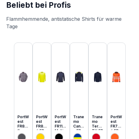
Beliebt bei Profis
Flammhemmende, antistatische Shirts für warme
Tage
Produktgalerie überspringen
PortW
PortW
PortW
Trane
Trane
PortW
est
est
est
mo
mo
est
FR89
FR80
FR11
Cante
Tera
FR73
flamm
6 FR
Multi
x FR
TX FR
4 FR
hemm
MultiN
Norm
MultiN
leicht
MultiN