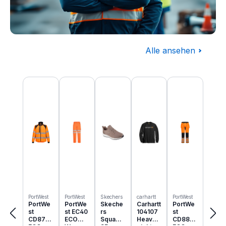
Alle ansehen
Baugewerbe
Produktgalerie überspringen
Komplettausstattung für die Baustelle
PortWest
PortWest
Skechers
carhartt
PortWest
PortWe
PortWe
Skeche
Carhartt
PortWe
st
st EC40
rs
104107
st
CD875
ECO
Squad
Heavyw
CD889