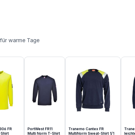
 für warme Tage
806 FR
PortWest FR11
Tranemo Cantex FR
Trane
Shirt
Multi Norm T-Shirt
MultiNorm Sweat-Shirt 1/1
leich