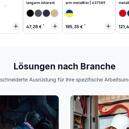
langarm inhärent
arm metallfrei | 637589
metall
end
 Preis:
Regulärer Preis:
Regulärer Preis:
Regu
47,28 €
185,35 €
121,
Lösungen nach Branche
chneiderte Ausrüstung für ihre spezifische Arbeitsu