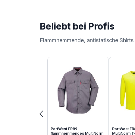
Beliebt bei Profis
Flammhemmende, antistatische Shirts
Produktgalerie überspringen
PortWest FR89
PortWest FR
flammhemmendes MultiNorm
MultiNorm T-