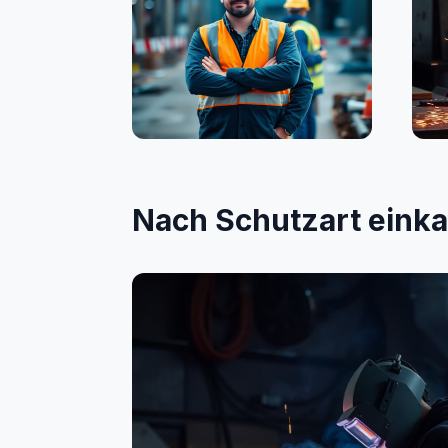
Bauwesen
Sc
Nach Schutzart eink