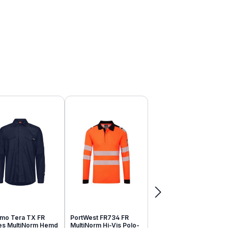
mo Tera TX FR
PortWest FR734 FR
tes MultiNorm Hemd
MultiNorm Hi-Vis Polo-