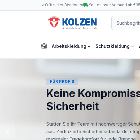
Offizieller Distributor
Kostenloser Versand ab €3
m Hauptinhalt springen
Zur Suche springen
Zur Hauptnavigation springen
Arbeitskleidung
Schutzkleidung
FÜR PROFIS
Keine Kompromiss
Sicherheit
Statten Sie Ihr Team mit hochwertiger Schu
aus. Zertifizierte Sicherheitsstandards, str
maximaler Tragekomfort für jede Branche.