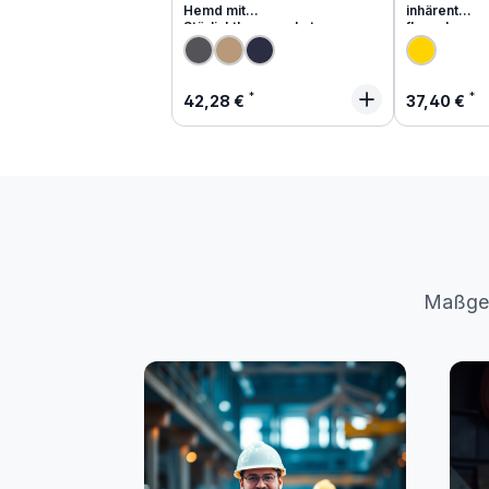
Hemd mit
inhärent
Störlichtbogenschutz
flammhemm
Regulärer Preis:
Regulärer
42,28 €
37,40 €
Maßges