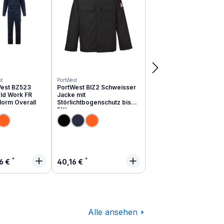
t
PortWest
est BZ523
PortWest BIZ2 Schweisser
ld Work FR
Jacke mit
Norm Overall
Störlichtbogenschutz bis
5XL
lärer Preis:
Regulärer Preis:
6 €
40,16 €
Alle ansehen