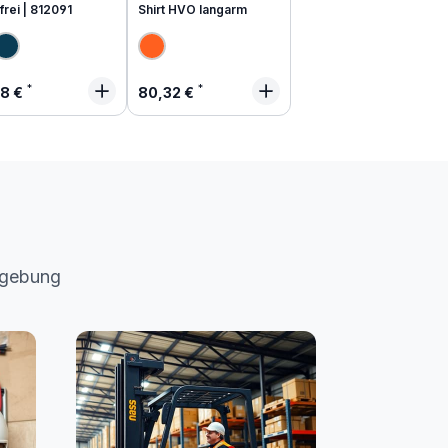
frei | 812091
Shirt HVO langarm
lärer Preis:
Regulärer Preis:
48 €
80,32 €
mgebung