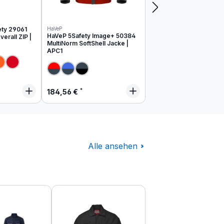
ety 29061
HaVeP
HaVeP 5Safety Image+ 50384
erall ZIP |
MultiNorm SoftShell Jacke |
APC1
 Preis:
Regulärer Preis:
184,56 €
Alle ansehen