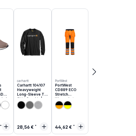
carhartt
PortWest
s
Carhartt 104107
PortWest
R
Heavyweight
CD889 ECO
SD
Long-Sleeve T-
Stretch
schuhe
Shirt Graphic |
Warnschutz
051EC
relaxed fit
Hose aus
recyceltem PES
rer Preis:
Regulärer Preis:
Regulärer Preis:
28,56 €
44,62 €