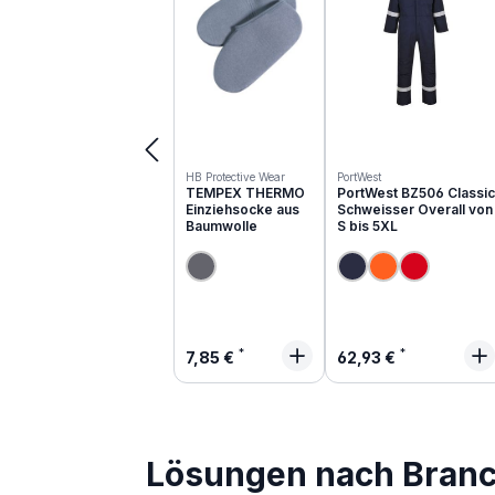
HB Protective Wear
PortWest
TEMPEX THERMO
PortWest BZ506 Classic
Einziehsocke aus
Schweisser Overall von
Baumwolle
S bis 5XL
Regulärer Preis:
Regulärer Preis:
7,85 €
62,93 €
Lösungen nach Bran