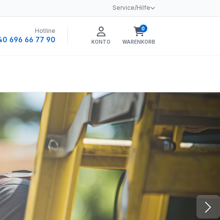
Service/Hilfe
0
Hotline
Warenkorb enthält 0 
40 696 66 77 90
KONTO
WARENKORB