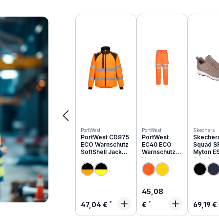
Produktgalerie überspringen
PortWest
PortWest
Skechers
PortWest CD875
PortWest
Skecher
ECO Warnschutz
EC40 ECO
Squad S
SoftShell Jacke
Warnschutz
Myton E
aus recyceltem
Hose aus
Arbeits
PES
recyceltem
O1 | 200
PES
Regulärer Preis:
45,08
Regulärer Preis:
Regulä
47,04 €
€
69,19 €