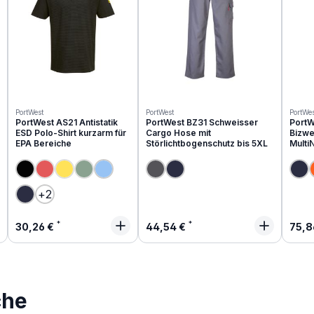
PortWest
PortWest
PortWes
PortWest AS21 Antistatik
PortWest BZ31 Schweisser
PortW
ESD Polo-Shirt kurzarm für
Cargo Hose mit
Bizwe
EPA Bereiche
Störlichtbogenschutz bis 5XL
Multi
(Diese Option ist zurzeit nicht verfügbar.)
(Diese Option ist zurzeit nicht verfügbar.)
(Diese Option ist zurzeit nicht verfügbar.)
+
2
Regulärer Preis:
Regulärer Preis:
Regu
30,26 €
44,54 €
75,8
che