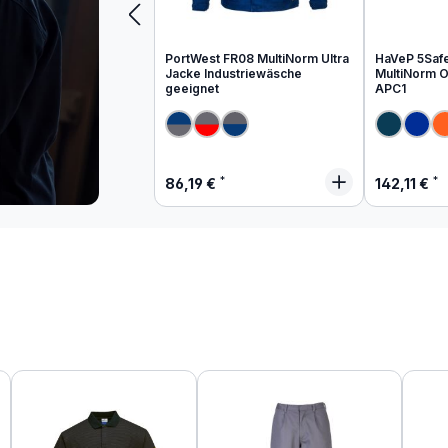
PortWest FR08 MultiNorm Ultra
HaVeP 5Saf
Jacke Industriewäsche
MultiNorm Ov
geeignet
APC1
Regulärer Preis:
Regulärer
86,19 €
142,11 €