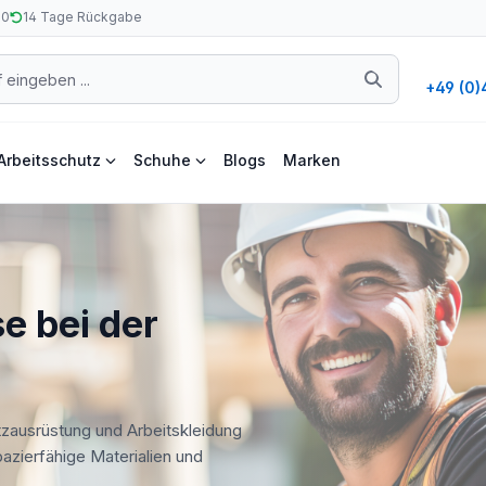
50
14 Tage Rückgabe
+49 (0)
Arbeitsschutz
Schuhe
Blogs
Marken
e bei der
tzausrüstung und Arbeitskleidung
apazierfähige Materialien und