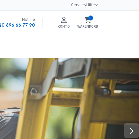
Service/Hilfe
0
Hotline
Warenkorb enthält 0 
40 696 66 77 90
KONTO
WARENKORB