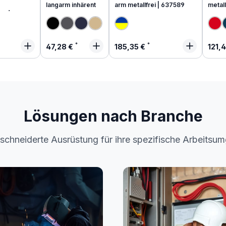
langarm inhärent
arm metallfrei | 637589
metall
end
 Preis:
Regulärer Preis:
Regulärer Preis:
Regu
47,28 €
185,35 €
121,
Lösungen nach Branche
chneiderte Ausrüstung für ihre spezifische Arbeitsu