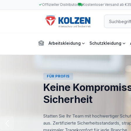
Offizieller Distributor
Kostenloser Versand ab €3
m Hauptinhalt springen
Zur Suche springen
Zur Hauptnavigation springen
Arbeitskleidung
Schutzkleidung
FÜR PROFIS
Keine Kompromiss
Sicherheit
Statten Sie Ihr Team mit hochwertiger Schu
aus. Zertifizierte Sicherheitsstandards, str
maximaler Tragekomfort für jede Branche.