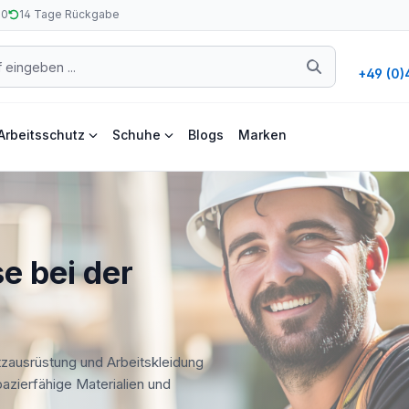
50
14 Tage Rückgabe
+49 (0)
Arbeitsschutz
Schuhe
Blogs
Marken
e bei der
tzausrüstung und Arbeitskleidung
apazierfähige Materialien und