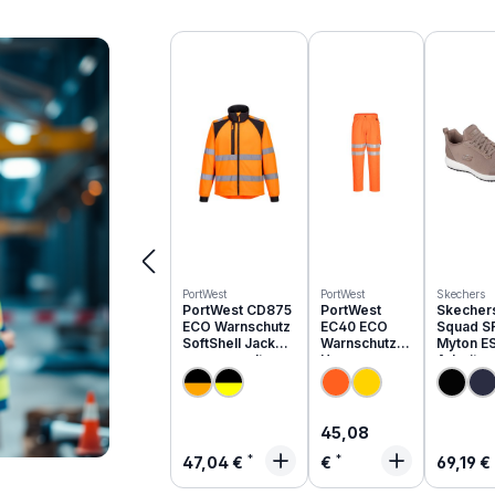
Produktgalerie überspringen
PortWest
PortWest
Skechers
PortWest CD875
PortWest
Skecher
ECO Warnschutz
EC40 ECO
Squad S
SoftShell Jacke
Warnschutz
Myton E
aus recyceltem
Hose aus
Arbeits
PES
recyceltem
O1 | 200
PES
Regulärer Preis:
45,08
Regulärer Preis:
Regulä
47,04 €
€
69,19 €