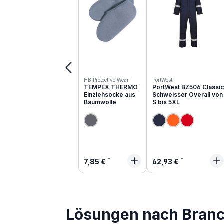
HB Protective Wear
PortWest
TEMPEX THERMO
PortWest BZ506 Classic
Einziehsocke aus
Schweisser Overall von
Baumwolle
S bis 5XL
Regulärer Preis:
Regulärer Preis:
7,85 €
62,93 €
Lösungen nach Bran