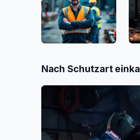
Bauwesen
Sc
Nach Schutzart eink