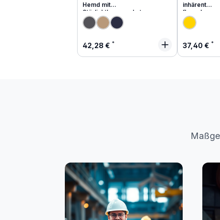
Hemd mit
inhärent
Störlichtbogenschutz
flammhemm
Regulärer Preis:
Regulärer
42,28 €
37,40 €
Maßges