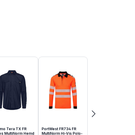
mo Tera TX FR
PortWest FR734 FR
tes MultiNorm Hemd
MultiNorm Hi-Vis Polo-