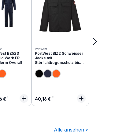
t
PortWest
est BZ523
PortWest BIZ2 Schweisser
ld Work FR
Jacke mit
Norm Overall
Störlichtbogenschutz bis
5XL
lärer Preis:
Regulärer Preis:
6 €
40,16 €
Alle ansehen