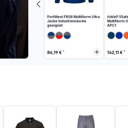
PortWest FR08 MultiNorm Ultra
HaVeP 5Saf
Jacke Industriewäsche
MultiNorm Ov
geeignet
APC1
Regulärer Preis:
Regulärer
86,19 €
142,11 €