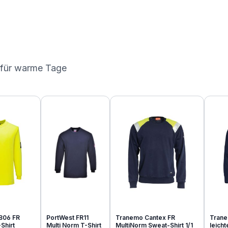
 für warme Tage
806 FR
PortWest FR11
Tranemo Cantex FR
Trane
Shirt
Multi Norm T-Shirt
MultiNorm Sweat-Shirt 1/1
leich