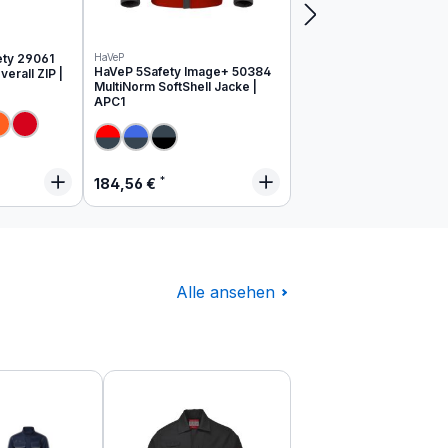
ety 29061
HaVeP
HaVeP 5Safety Image+ 50384
erall ZIP |
MultiNorm SoftShell Jacke |
APC1
 Preis:
Regulärer Preis:
184,56 €
Alle ansehen