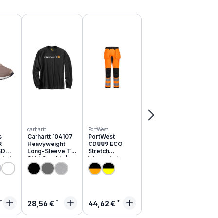
carhartt
PortWest
s
Carhartt 104107
PortWest
R
Heavyweight
CD889 ECO
SD
Long-Sleeve T-
Stretch
schuhe
Shirt Graphic |
Warnschutz
051EC
relaxed fit
Hose aus
recyceltem PES
rer Preis:
Regulärer Preis:
Regulärer Preis:
28,56 €
44,62 €