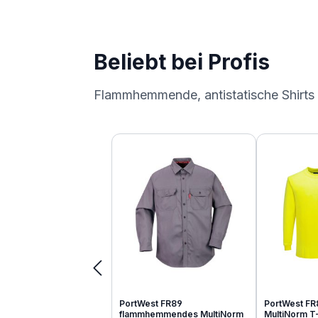
Beliebt bei Profis
Flammhemmende, antistatische Shirts
Produktgalerie überspringen
PortWest FR89
PortWest FR
flammhemmendes MultiNorm
MultiNorm T-