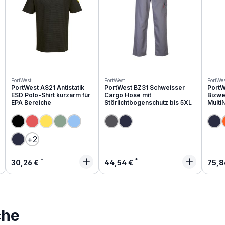
PortWest
PortWest
PortWes
PortWest AS21 Antistatik
PortWest BZ31 Schweisser
PortW
ESD Polo-Shirt kurzarm für
Cargo Hose mit
Bizwe
EPA Bereiche
Störlichtbogenschutz bis 5XL
Multi
(Diese Option ist zurzeit nicht verfügbar.)
(Diese Option ist zurzeit nicht verfügbar.)
(Diese Option ist zurzeit nicht verfügbar.)
+
2
Regulärer Preis:
Regulärer Preis:
Regu
30,26 €
44,54 €
75,8
che