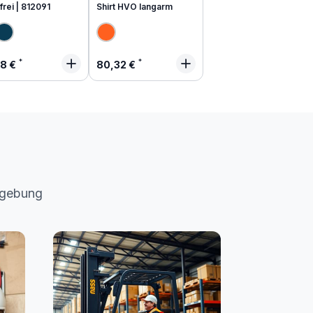
frei | 812091
Shirt HVO langarm
lärer Preis:
Regulärer Preis:
48 €
80,32 €
mgebung