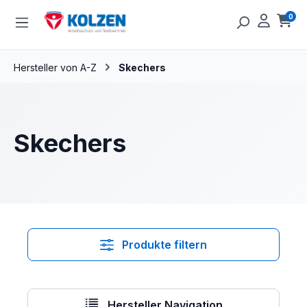
Zum Hauptinhalt springen
0
Ware
Hersteller von A-Z
Skechers
Skechers
Produkte filtern
Hersteller Navigation