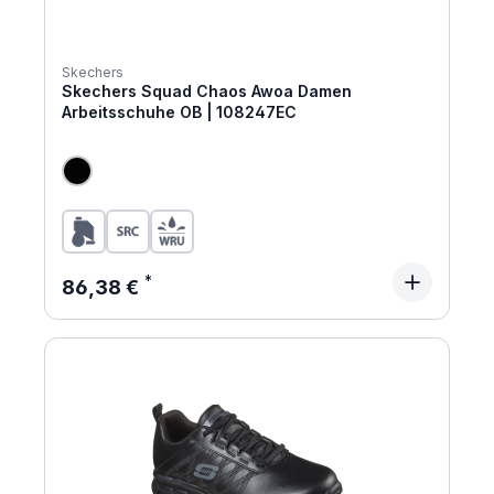
Skechers
Skechers Squad Chaos Awoa Damen
Arbeitsschuhe OB | 108247EC
Regulärer Preis:
86,38 €