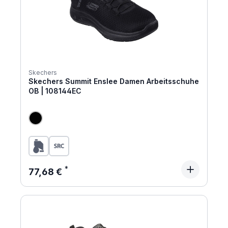
Skechers
Skechers Summit Enslee Damen Arbeitsschuhe
OB | 108144EC
Regulärer Preis:
77,68 €