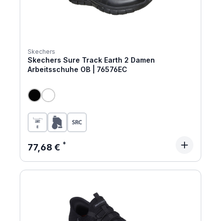
Skechers
Skechers Sure Track Earth 2 Damen
Arbeitsschuhe OB | 76576EC
Regulärer Preis:
77,68 €