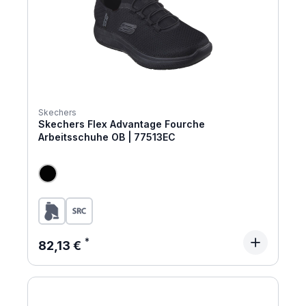
Skechers
Skechers Flex Advantage Fourche
Arbeitsschuhe OB | 77513EC
Regulärer Preis:
82,13 €