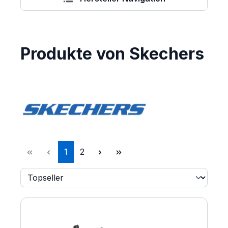
Produkte von Skechers
Seite
Seite
1
2