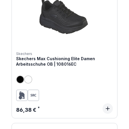
Skechers
Skechers Max Cushioning Elite Damen
Arbeitsschuhe OB | 108016EC
Regulärer Preis:
86,38 €