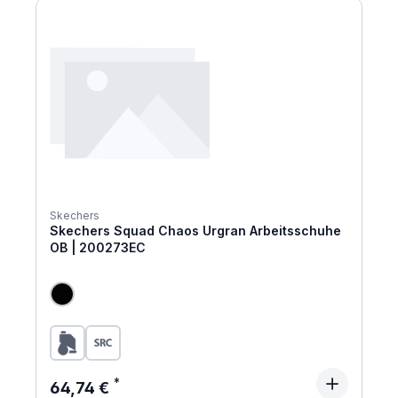
Skechers
Skechers Squad Chaos Urgran Arbeitsschuhe
OB | 200273EC
Regulärer Preis:
64,74 €