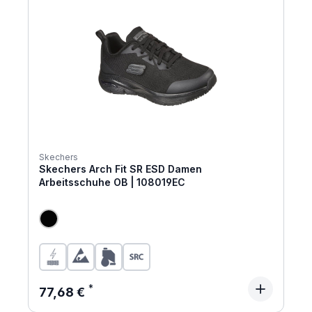
Skechers
Skechers Arch Fit SR ESD Damen
Arbeitsschuhe OB | 108019EC
Regulärer Preis:
77,68 €