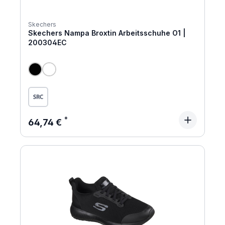
Skechers
Skechers Nampa Broxtin Arbeitsschuhe O1 |
200304EC
Regulärer Preis:
64,74 €