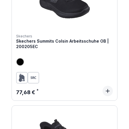
Skechers
Skechers Summits Colsin Arbeitsschuhe OB |
200205EC
Regulärer Preis:
77,68 €