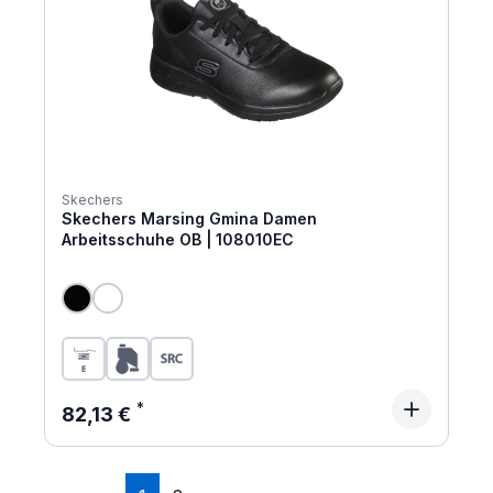
Skechers
Skechers Marsing Gmina Damen
Arbeitsschuhe OB | 108010EC
Regulärer Preis:
82,13 €