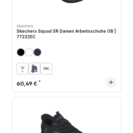
Skechers
Skechers Squad SR Damen Arbeitsschuhe OB |
77222EC
Regulärer Preis:
60,49 €