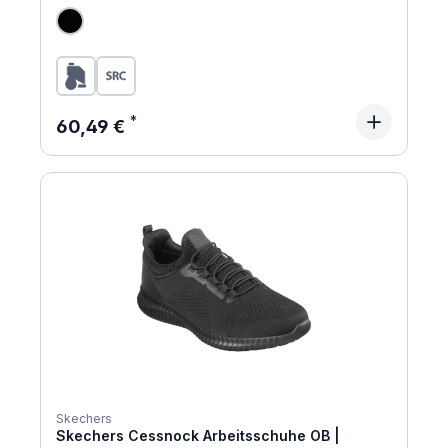
Regulärer Preis:
60,49 €
Skechers
Skechers Cessnock Arbeitsschuhe OB |