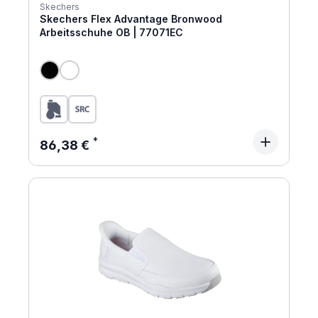
Skechers
Skechers Flex Advantage Bronwood
Arbeitsschuhe OB | 77071EC
Regulärer Preis:
86,38 €