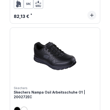
Regulärer Preis:
82,13 €
Skechers
Skechers Nampa Osil Arbeitsschuhe O1 |
200272EC