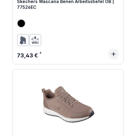
Skechers Wascana Benen Arbeitsstiefel OB |
77526EC
Regulärer Preis:
73,43 €