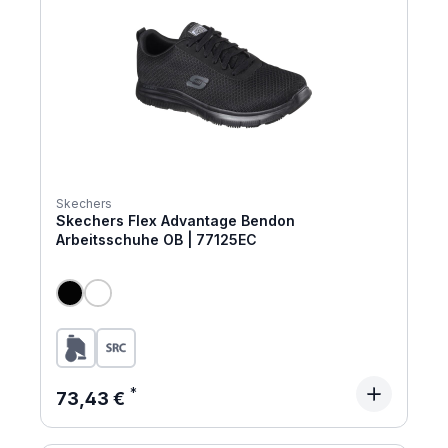
Skechers
Skechers Flex Advantage Bendon
Arbeitsschuhe OB | 77125EC
Regulärer Preis:
73,43 €