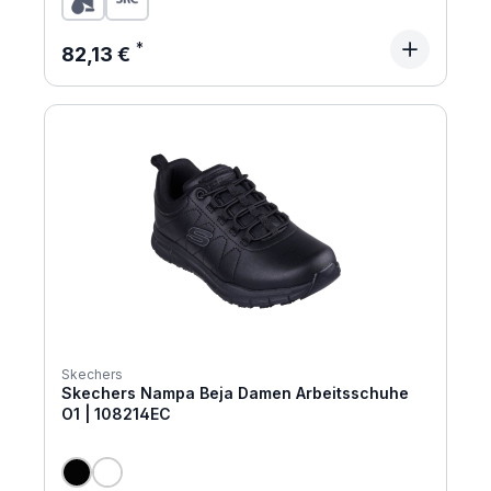
Regulärer Preis:
82,13 €
Skechers
Skechers Nampa Beja Damen Arbeitsschuhe
O1 | 108214EC