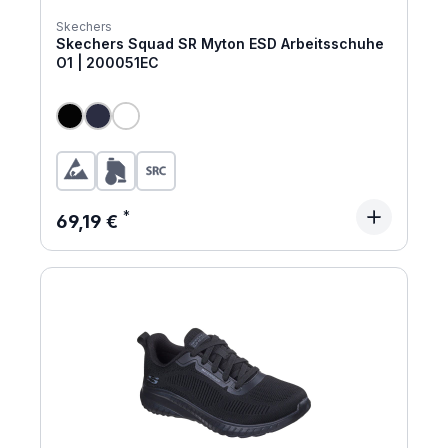
Skechers
Skechers Squad SR Myton ESD Arbeitsschuhe
O1 | 200051EC
Regulärer Preis:
69,19 €