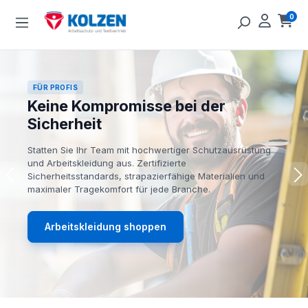
Zum Hauptinhalt springen
0
Ware
FÜR PROFIS
Keine Kompromisse bei der
Sicherheit
Statten Sie Ihr Team mit hochwertiger Schutzausrüstung
und Arbeitskleidung aus. Zertifizierte
Sicherheitsstandards, strapazierfähige Materialien und
maximaler Tragekomfort für jede Branche.
Arbeitskleidung shoppen