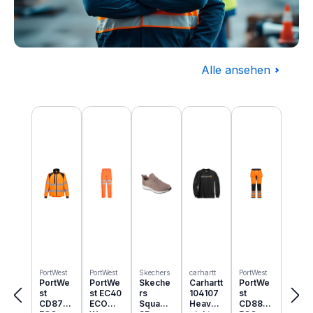
Alle ansehen
Baugewerbe
Produktgalerie überspringen
Komplettausstattung für die Baustelle
PortWest
PortWest
Skechers
carhartt
PortWest
PortWe
PortWe
Skeche
Carhartt
PortWe
st
st EC40
rs
104107
st
CD875
ECO
Squad
Heavyw
CD889