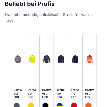
Beliebt bei Profis
Flammhemmende, antistatische Shirts für warme
Tage
Produktgalerie überspringen
PortW
PortW
PortW
Trane
Trane
PortW
est
est
est
mo
mo
est
FR89
FR80
FR11
Cante
Tera
FR73
flamm
6 FR
Multi
x FR
TX FR
4 FR
hemm
MultiN
Norm
MultiN
leicht
MultiN