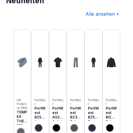
Neuheiten
Alle ansehen
Produktgalerie überspringen
HB
PortWes
PortWes
PortWes
PortWes
PortWes
Protecti
t
t
t
t
t
ve Wear
PortW
PortW
PortW
PortW
PortW
TEMP
est
est
est
est
est
EX
BZ50
AS21
BZ31
BZ52
BIZ2
THER
6
Antist
Schw
3
Schw
MO
Classi
atik
eisser
Bizwe
eisser
Einzie
c
ESD
Cargo
ld
Jacke