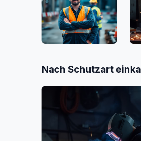
Bauwesen
Sc
Nach Schutzart eink