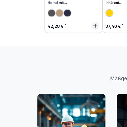
Hemd mit
inhärent
Störlichtbogenschutz
flammhemm
Regulärer Preis:
Regulärer
42,28 €
37,40 €
Maßges