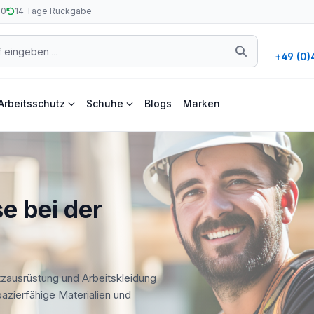
50
14 Tage Rückgabe
+49 (0)
Arbeitsschutz
Schuhe
Blogs
Marken
e bei der
tzausrüstung und Arbeitskleidung
apazierfähige Materialien und