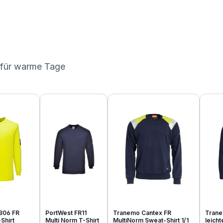
 für warme Tage
806 FR
PortWest FR11
Tranemo Cantex FR
Trane
Shirt
Multi Norm T-Shirt
MultiNorm Sweat-Shirt 1/1
leich