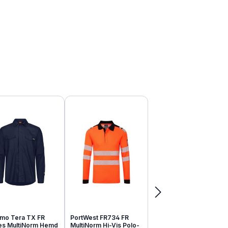
mo Tera TX FR
PortWest FR734 FR
tes MultiNorm Hemd
MultiNorm Hi-Vis Polo-