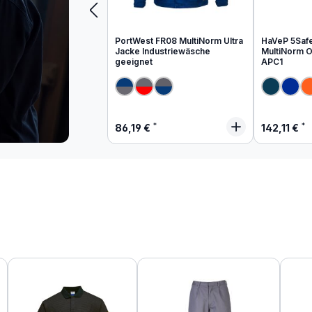
PortWest FR08 MultiNorm Ultra
HaVeP 5Saf
Jacke Industriewäsche
MultiNorm Ov
geeignet
APC1
Regulärer Preis:
Regulärer
86,19 €
142,11 €