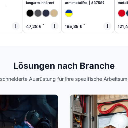
langarm inhärent
arm metallfrei | 637589
metall
end
 Preis:
Regulärer Preis:
Regulärer Preis:
Regu
47,28 €
185,35 €
121,
Lösungen nach Branche
chneiderte Ausrüstung für ihre spezifische Arbeitsu