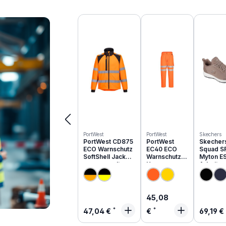
Produktgalerie überspringen
PortWest
PortWest
Skechers
PortWest CD875
PortWest
Skecher
ECO Warnschutz
EC40 ECO
Squad S
SoftShell Jacke
Warnschutz
Myton E
aus recyceltem
Hose aus
Arbeits
PES
recyceltem
O1 | 200
PES
Regulärer Preis:
45,08
Regulärer Preis:
Regulä
47,04 €
€
69,19 €