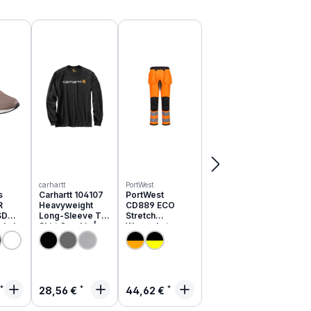
carhartt
PortWest
s
Carhartt 104107
PortWest
R
Heavyweight
CD889 ECO
SD
Long-Sleeve T-
Stretch
schuhe
Shirt Graphic |
Warnschutz
051EC
relaxed fit
Hose aus
recyceltem PES
rer Preis:
Regulärer Preis:
Regulärer Preis:
28,56 €
44,62 €