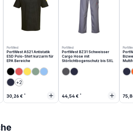
PortWest
PortWest
PortWes
PortWest AS21 Antistatik
PortWest BZ31 Schweisser
PortW
ESD Polo-Shirt kurzarm für
Cargo Hose mit
Bizwe
EPA Bereiche
Störlichtbogenschutz bis 5XL
Multi
(Diese Option ist zurzeit nicht verfügbar.)
(Diese Option ist zurzeit nicht verfügbar.)
(Diese Option ist zurzeit nicht verfügbar.)
+
2
Regulärer Preis:
Regulärer Preis:
Regu
30,26 €
44,54 €
75,8
che