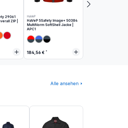
ety 29061
HaVeP
HaVeP 5Safety Image+ 50384
erall ZIP |
MultiNorm SoftShell Jacke |
APC1
 Preis:
Regulärer Preis:
184,56 €
Alle ansehen