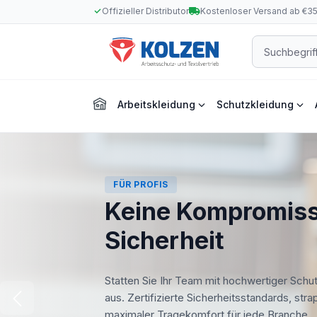
Offizieller Distributor
Kostenloser Versand ab €3
m Hauptinhalt springen
Zur Suche springen
Zur Hauptnavigation springen
Arbeitskleidung
Schutzkleidung
FÜR PROFIS
Keine Kompromiss
Sicherheit
Statten Sie Ihr Team mit hochwertiger Schu
aus. Zertifizierte Sicherheitsstandards, str
maximaler Tragekomfort für jede Branche.