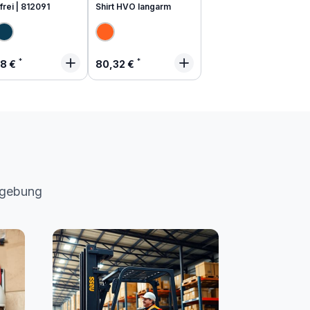
frei | 812091
Shirt HVO langarm
lärer Preis:
Regulärer Preis:
48 €
80,32 €
mgebung