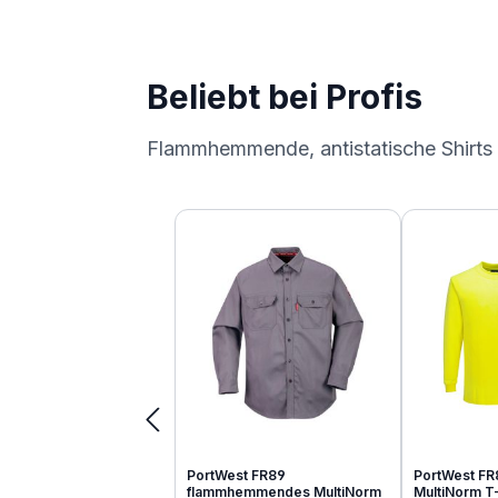
Beliebt bei Profis
Flammhemmende, antistatische Shirts
Produktgalerie überspringen
PortWest FR89
PortWest FR
flammhemmendes MultiNorm
MultiNorm T-