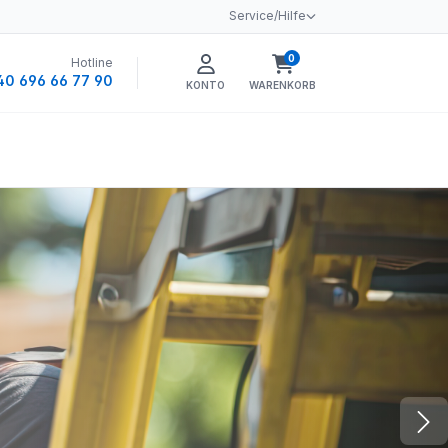
Service/Hilfe
0
Hotline
Warenkorb enthält 0 
40 696 66 77 90
KONTO
WARENKORB