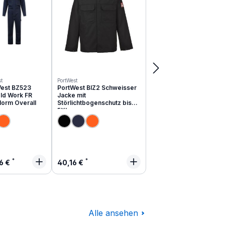
t
PortWest
est BZ523
PortWest BIZ2 Schweisser
ld Work FR
Jacke mit
Norm Overall
Störlichtbogenschutz bis
5XL
lärer Preis:
Regulärer Preis:
6 €
40,16 €
Alle ansehen