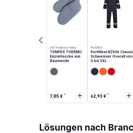
HB Protective Wear
PortWest
TEMPEX THERMO
PortWest BZ506 Classic
Einziehsocke aus
Schweisser Overall von
Baumwolle
S bis 5XL
Regulärer Preis:
Regulärer Preis:
7,85 €
62,93 €
Lösungen nach Bran