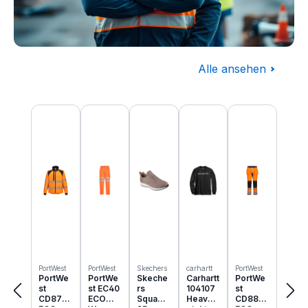
Alle ansehen
Baugewerbe
Produktgalerie überspringen
Komplettausstattung für die Baustelle
PortWest
PortWest
Skechers
carhartt
PortWest
PortWe
PortWe
Skeche
Carhartt
PortWe
st
st EC40
rs
104107
st
CD875
ECO
Squad
Heavyw
CD889