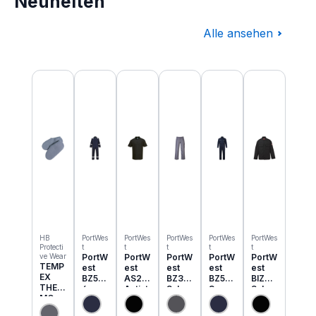
Neuheiten
Alle ansehen
Produktgalerie überspringen
HB
PortWes
PortWes
PortWes
PortWes
PortWes
Protecti
t
t
t
t
t
ve Wear
PortW
PortW
PortW
PortW
PortW
TEMP
est
est
est
est
est
EX
BZ50
AS21
BZ31
BZ52
BIZ2
THER
6
Antist
Schw
3
Schw
MO
Classi
atik
eisser
Bizwe
eisser
Einzie
c
ESD
Cargo
ld
Jacke