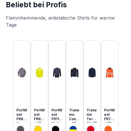
Beliebt bei Profis
Flammhemmende, antistatische Shirts für warme
Tage
Produktgalerie überspringen
PortW
PortW
PortW
Trane
Trane
PortW
est
est
est
mo
mo
est
FR89
FR80
FR11
Cante
Tera
FR73
flamm
6 FR
Multi
x FR
TX FR
4 FR
hemm
MultiN
Norm
MultiN
leicht
MultiN