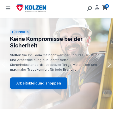
Zum Hauptinhalt springen
0
Ware
FÜR PROFIS
Keine Kompromisse bei der
Sicherheit
Statten Sie Ihr Team mit hochwertiger Schutzausrüstung
und Arbeitskleidung aus. Zertifizierte
Sicherheitsstandards, strapazierfähige Materialien und
maximaler Tragekomfort für jede Branche.
Arbeitskleidung shoppen