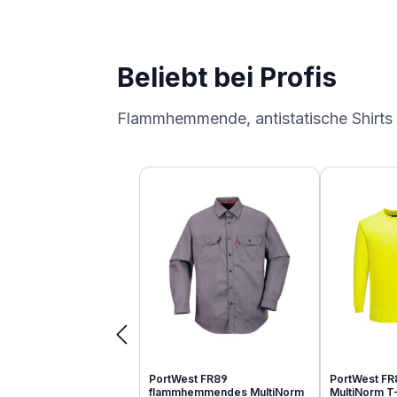
Beliebt bei Profis
Flammhemmende, antistatische Shirts
Produktgalerie überspringen
PortWest FR89
PortWest FR
flammhemmendes MultiNorm
MultiNorm T-