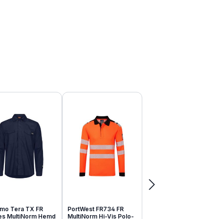
mo Tera TX FR
PortWest FR734 FR
tes MultiNorm Hemd
MultiNorm Hi-Vis Polo-