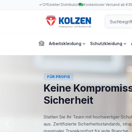
Offizieller Distributor
Kostenloser Versand ab €3
m Hauptinhalt springen
Zur Suche springen
Zur Hauptnavigation springen
Arbeitskleidung
Schutzkleidung
FÜR PROFIS
Keine Kompromiss
Sicherheit
Statten Sie Ihr Team mit hochwertiger Schu
aus. Zertifizierte Sicherheitsstandards, str
maximaler Tragekomfort für jede Branche.