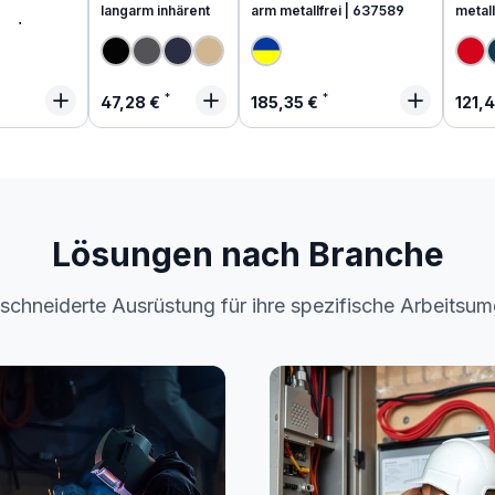
langarm inhärent
arm metallfrei | 637589
metall
end
 Preis:
Regulärer Preis:
Regulärer Preis:
Regu
47,28 €
185,35 €
121,
Lösungen nach Branche
chneiderte Ausrüstung für ihre spezifische Arbeitsu