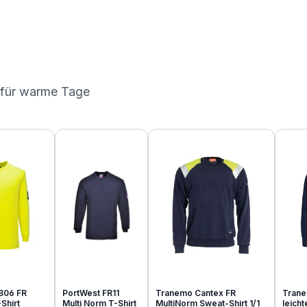
 für warme Tage
806 FR
PortWest FR11
Tranemo Cantex FR
Trane
Shirt
Multi Norm T-Shirt
MultiNorm Sweat-Shirt 1/1
leich