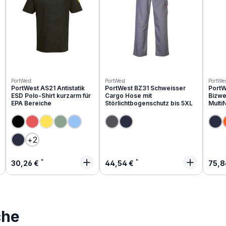
PortWest
PortWest
PortWes
PortWest AS21 Antistatik
PortWest BZ31 Schweisser
PortW
ESD Polo-Shirt kurzarm für
Cargo Hose mit
Bizwe
EPA Bereiche
Störlichtbogenschutz bis 5XL
Multi
(Diese Option ist zurzeit nicht verfügbar.)
(Diese Option ist zurzeit nicht verfügbar.)
(Diese Option ist zurzeit nicht verfügbar.)
+
2
Regulärer Preis:
Regulärer Preis:
Regu
30,26 €
44,54 €
75,8
che