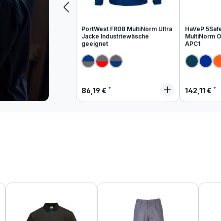
PortWest FR08 MultiNorm Ultra
HaVeP 5Saf
Jacke Industriewäsche
MultiNorm Ov
geeignet
APC1
Regulärer Preis:
Regulärer
86,19 €
142,11 €