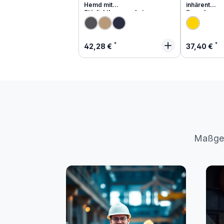
Hemd mit
inhärent
Störlichtbogenschutz
flammhemm
Regulärer Preis:
Regulärer
42,28 €
37,40 €
Maßges