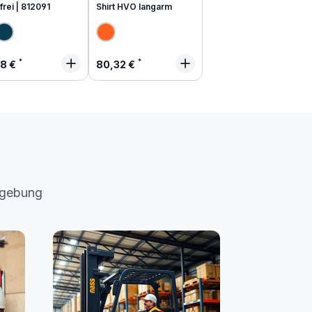
frei | 812091
Shirt HVO langarm
lärer Preis:
Regulärer Preis:
48 €
80,32 €
mgebung