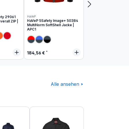
ety 29061
HaVeP
HaVeP 5Safety Image+ 50384
erall ZIP |
MultiNorm SoftShell Jacke |
APC1
 Preis:
Regulärer Preis:
184,56 €
Alle ansehen