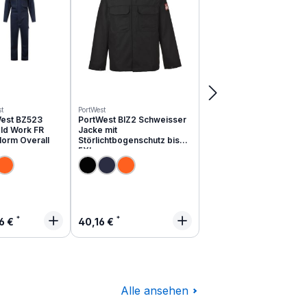
t
PortWest
est BZ523
PortWest BIZ2 Schweisser
ld Work FR
Jacke mit
Norm Overall
Störlichtbogenschutz bis
5XL
lärer Preis:
Regulärer Preis:
6 €
40,16 €
Alle ansehen