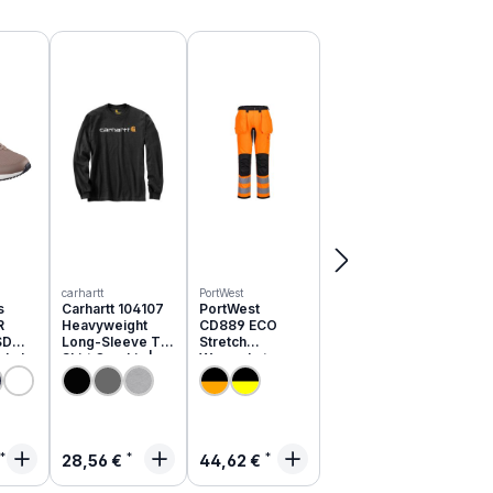
carhartt
PortWest
s
Carhartt 104107
PortWest
R
Heavyweight
CD889 ECO
SD
Long-Sleeve T-
Stretch
schuhe
Shirt Graphic |
Warnschutz
051EC
relaxed fit
Hose aus
recyceltem PES
rer Preis:
Regulärer Preis:
Regulärer Preis:
28,56 €
44,62 €