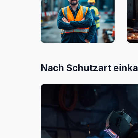
Bauwesen
Sc
Nach Schutzart eink