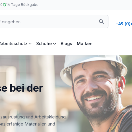
50
14 Tage Rückgabe
+49 (0)
Arbeitsschutz
Schuhe
Blogs
Marken
e bei der
tzausrüstung und Arbeitskleidung
apazierfähige Materialien und