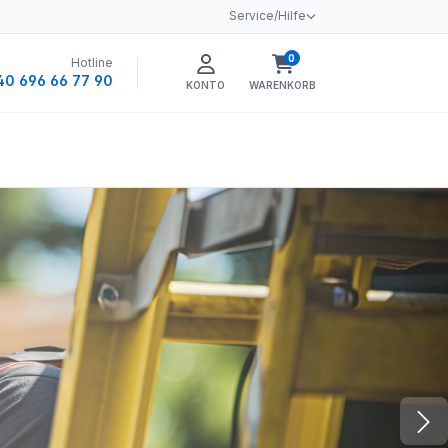
Service/Hilfe
0
Hotline
Warenkorb enthält 0 
40 696 66 77 90
KONTO
WARENKORB