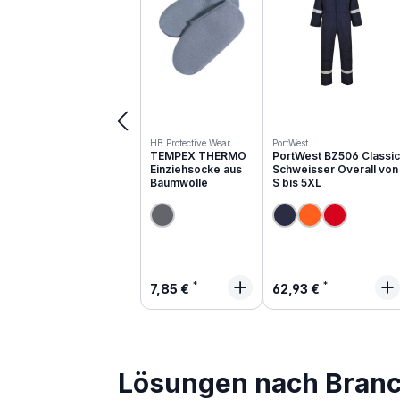
HB Protective Wear
PortWest
TEMPEX THERMO
PortWest BZ506 Classic
Einziehsocke aus
Schweisser Overall von
Baumwolle
S bis 5XL
Regulärer Preis:
Regulärer Preis:
7,85 €
62,93 €
Lösungen nach Bran