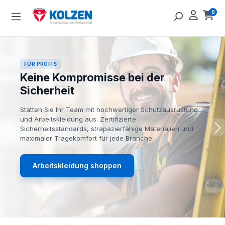
Zum Hauptinhalt springen
0
Ware
FÜR PROFIS
Keine Kompromisse bei der
Sicherheit
Statten Sie Ihr Team mit hochwertiger Schutzausrüstung
und Arbeitskleidung aus. Zertifizierte
Sicherheitsstandards, strapazierfähige Materialien und
maximaler Tragekomfort für jede Branche.
Arbeitskleidung shoppen