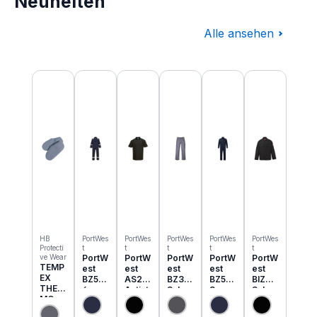
Neuheiten
Alle ansehen
Produktgalerie überspringen
HB
PortWes
PortWes
PortWes
PortWes
PortWes
Protecti
t
t
t
t
t
ve Wear
PortW
PortW
PortW
PortW
PortW
TEMP
est
est
est
est
est
EX
BZ50
AS21
BZ31
BZ52
BIZ2
THER
6
Antist
Schw
3
Schw
MO
Classi
atik
eisser
Bizwe
eisser
Einzie
c
ESD
Cargo
ld
Jacke