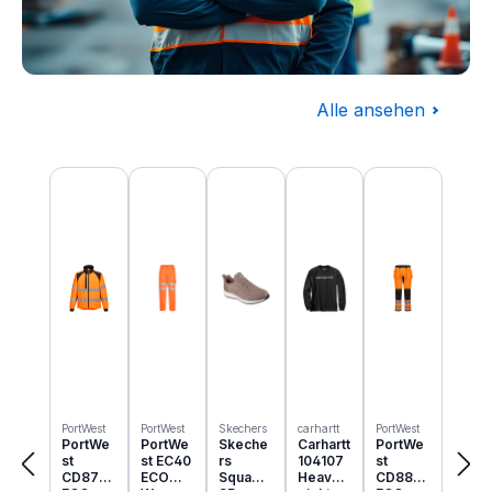
Alle ansehen
Baugewerbe
Produktgalerie überspringen
Komplettausstattung für die Baustelle
PortWest
PortWest
Skechers
carhartt
PortWest
PortWe
PortWe
Skeche
Carhartt
PortWe
st
st EC40
rs
104107
st
CD875
ECO
Squad
Heavyw
CD889