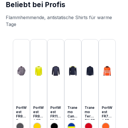
Beliebt bei Profis
Flammhemmende, antistatische Shirts für warme
Tage
Produktgalerie überspringen
PortW
PortW
PortW
Trane
Trane
PortW
est
est
est
mo
mo
est
FR89
FR80
FR11
Cante
Tera
FR73
flamm
6 FR
Multi
x FR
TX FR
4 FR
hemm
MultiN
Norm
MultiN
leicht
MultiN