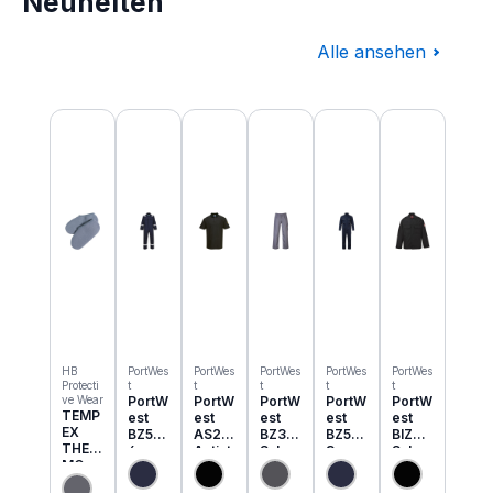
Neuheiten
Alle ansehen
Produktgalerie überspringen
HB
PortWes
PortWes
PortWes
PortWes
PortWes
Protecti
t
t
t
t
t
ve Wear
PortW
PortW
PortW
PortW
PortW
TEMP
est
est
est
est
est
EX
BZ50
AS21
BZ31
BZ52
BIZ2
THER
6
Antist
Schw
3
Schw
MO
Classi
atik
eisser
Bizwe
eisser
Einzie
c
ESD
Cargo
ld
Jacke