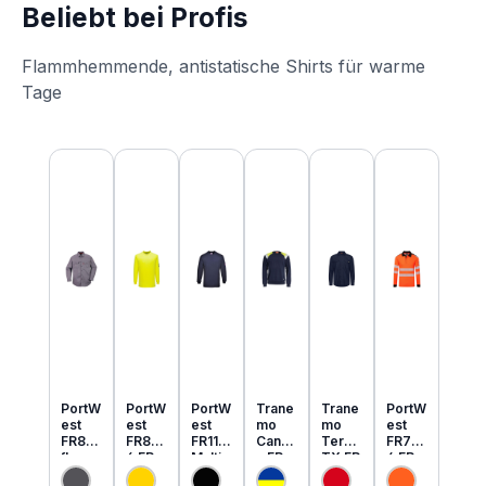
Beliebt bei Profis
Flammhemmende, antistatische Shirts für warme
Tage
Produktgalerie überspringen
PortW
PortW
PortW
Trane
Trane
PortW
est
est
est
mo
mo
est
FR89
FR80
FR11
Cante
Tera
FR73
flamm
6 FR
Multi
x FR
TX FR
4 FR
hemm
MultiN
Norm
MultiN
leicht
MultiN