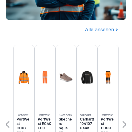
Alle ansehen
Baugewerbe
Produktgalerie überspringen
Komplettausstattung für die Baustelle
PortWest
PortWest
Skechers
carhartt
PortWest
PortWe
PortWe
Skeche
Carhartt
PortWe
st
st EC40
rs
104107
st
CD875
ECO
Squad
Heavyw
CD889