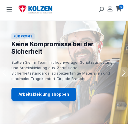
Zum Hauptinhalt springen
0
Ware
FÜR PROFIS
Keine Kompromisse bei der
Sicherheit
Statten Sie Ihr Team mit hochwertiger Schutzausrüstung
und Arbeitskleidung aus. Zertifizierte
Sicherheitsstandards, strapazierfähige Materialien und
maximaler Tragekomfort für jede Branche.
Arbeitskleidung shoppen