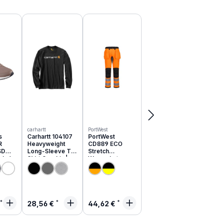
carhartt
PortWest
s
Carhartt 104107
PortWest
R
Heavyweight
CD889 ECO
SD
Long-Sleeve T-
Stretch
schuhe
Shirt Graphic |
Warnschutz
051EC
relaxed fit
Hose aus
recyceltem PES
rer Preis:
Regulärer Preis:
Regulärer Preis:
28,56 €
44,62 €