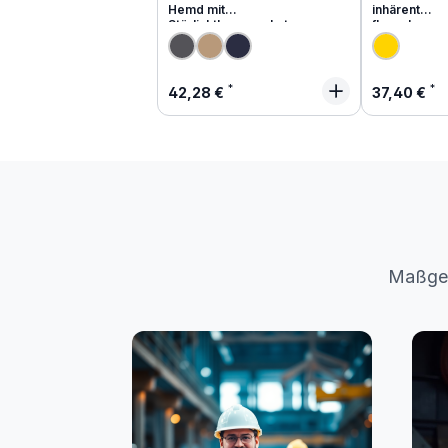
Hemd mit
inhärent
Störlichtbogenschutz
flammhemm
Regulärer Preis:
Regulärer
42,28 €
37,40 €
Maßges