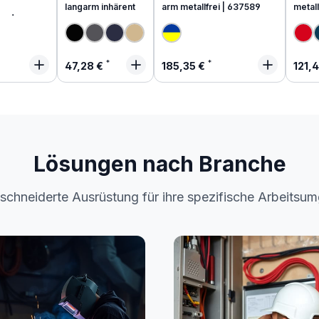
langarm inhärent
arm metallfrei | 637589
metall
end
 Preis:
Regulärer Preis:
Regulärer Preis:
Regu
47,28 €
185,35 €
121,
Lösungen nach Branche
chneiderte Ausrüstung für ihre spezifische Arbeitsu