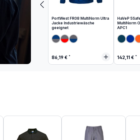
PortWest FR08 MultiNorm Ultra
HaVeP 5Saf
Jacke Industriewäsche
MultiNorm Ov
geeignet
APC1
Regulärer Preis:
Regulärer
86,19 €
142,11 €