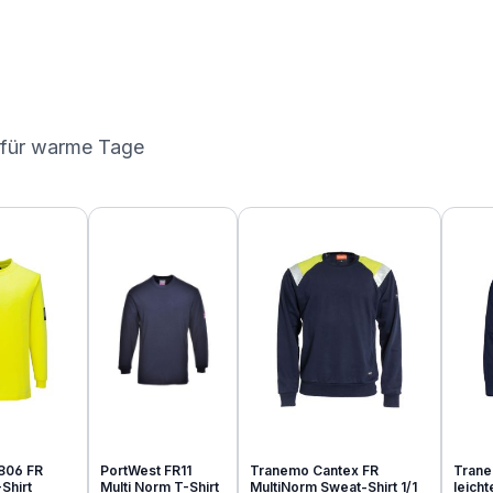
 für warme Tage
806 FR
PortWest FR11
Tranemo Cantex FR
Trane
Shirt
Multi Norm T-Shirt
MultiNorm Sweat-Shirt 1/1
leich