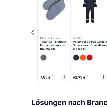
HB Protective Wear
PortWest
TEMPEX THERMO
PortWest BZ506 Classic
Einziehsocke aus
Schweisser Overall von
Baumwolle
S bis 5XL
Regulärer Preis:
Regulärer Preis:
7,85 €
62,93 €
Lösungen nach Bran