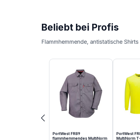
Beliebt bei Profis
Flammhemmende, antistatische Shirts
Produktgalerie überspringen
PortWest FR89
PortWest FR
flammhemmendes MultiNorm
MultiNorm T-