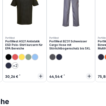
PortWest
PortWest
PortWes
PortWest AS21 Antistatik
PortWest BZ31 Schweisser
PortW
ESD Polo-Shirt kurzarm für
Cargo Hose mit
Bizwe
EPA Bereiche
Störlichtbogenschutz bis 5XL
Multi
(Diese Option ist zurzeit nicht verfügbar.)
(Diese Option ist zurzeit nicht verfügbar.)
(Diese Option ist zurzeit nicht verfügbar.)
+
2
Regulärer Preis:
Regulärer Preis:
Regu
30,26 €
44,54 €
75,8
che