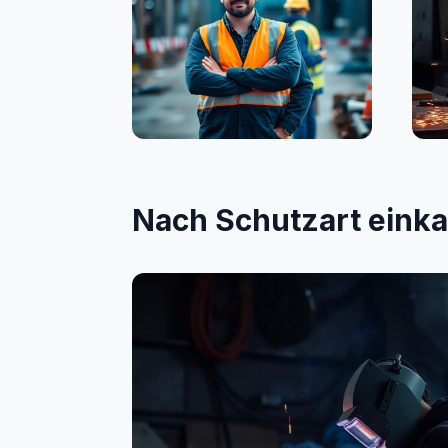
Bauwesen
Sc
Nach Schutzart eink