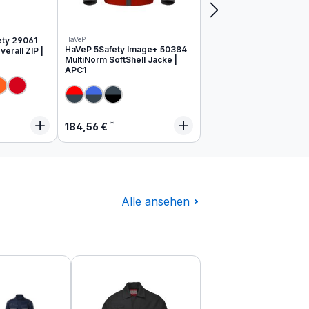
ety 29061
HaVeP
HaVeP 5Safety Image+ 50384
erall ZIP |
MultiNorm SoftShell Jacke |
APC1
 Preis:
Regulärer Preis:
184,56 €
Alle ansehen