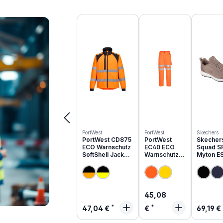
Produktgalerie überspringen
PortWest
PortWest
Skechers
PortWest CD875
PortWest
Skecher
ECO Warnschutz
EC40 ECO
Squad S
SoftShell Jacke
Warnschutz
Myton E
aus recyceltem
Hose aus
Arbeits
PES
recyceltem
O1 | 200
PES
Regulärer Preis:
45,08
Regulärer Preis:
Regulä
47,04 €
€
69,19 €