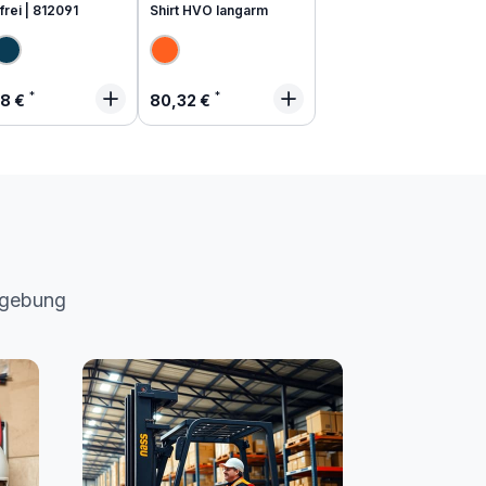
frei | 812091
Shirt HVO langarm
lärer Preis:
Regulärer Preis:
48 €
80,32 €
mgebung