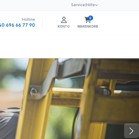
Service/Hilfe
0
Hotline
Warenkorb enthält 0 
40 696 66 77 90
KONTO
WARENKORB