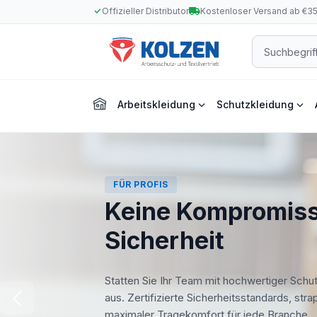
Offizieller Distributor
Kostenloser Versand ab €3
m Hauptinhalt springen
Zur Suche springen
Zur Hauptnavigation springen
Arbeitskleidung
Schutzkleidung
FÜR PROFIS
Keine Kompromiss
Sicherheit
Statten Sie Ihr Team mit hochwertiger Schu
aus. Zertifizierte Sicherheitsstandards, str
maximaler Tragekomfort für jede Branche.