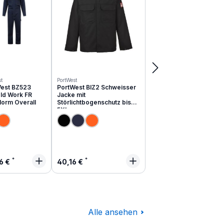
t
PortWest
est BZ523
PortWest BIZ2 Schweisser
ld Work FR
Jacke mit
Norm Overall
Störlichtbogenschutz bis
5XL
lärer Preis:
Regulärer Preis:
6 €
40,16 €
Alle ansehen