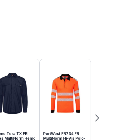
mo Tera TX FR
PortWest FR734 FR
tes MultiNorm Hemd
MultiNorm Hi-Vis Polo-