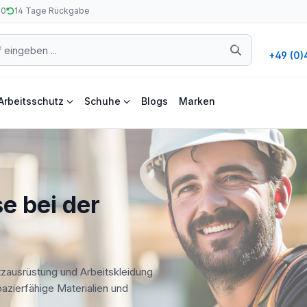
50
14 Tage Rückgabe
+49 (0)
Arbeitsschutz
Schuhe
Blogs
Marken
e bei der
tzausrüstung und Arbeitskleidung
apazierfähige Materialien und