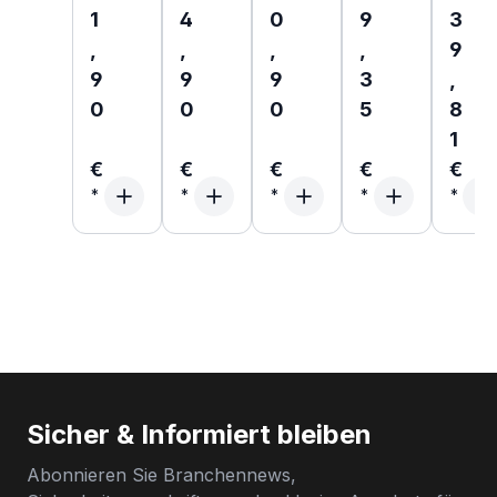
Regul
1
4
0
9
3
,
,
,
,
9
9
9
9
3
,
0
0
0
5
8
1
€
€
€
€
€
Sicher & Informiert bleiben
Abonnieren Sie Branchennews,