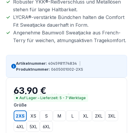
Robuster YKK®-Reißverschluss und Metallösen
stehen für lange Haltbarkeit.
LYCRA®-verstärkte Bündchen halten die Comfort
Fit Sweatjacke dauerhaft in Form.
Angenehme Baumwoll Sweatjacke aus French-
Terry für weichen, atmungsaktiven Tragekomfort.
Artikelnummer:
4045981174834
|
Produktnummer:
0605001002-2XS
63,90 €
Regulärer Preis:
Preise inkl. MwSt. zzgl. Versandkosten
Auf Lager – Lieferzeit: 5 - 7 Werktage
auswählen
Größe
2XS
XS
S
M
L
XL
2XL
3XL
4XL
5XL
6XL