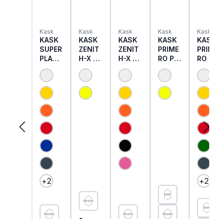
Kask
Kask
Kask
Kask
Kask
KASK
KASK
KASK
KASK
KASK
SUPER
ZENIT
ZENIT
PRIME
PRIME
PLAS
H-X PL
H-X PL
RO PL
RO PL
MA PL
HI VIZ
Kletter
HI VIZ
Klette
Kletter
Kletter
helm
Kletter
helm
helm
helm
EN
helm
EN
EN
EN
12492
EN
397 +
12492
12492
397 +
EN
EN
12492
12492
+
2
+
2