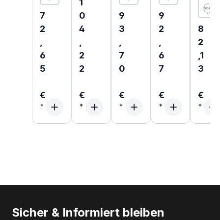
Regulärer Preis:
1
Regulärer Preis:
Regulärer Preis:
Regulärer Preis
7
0
9
9
Regul
2
4
3
2
8
,
,
,
,
2
6
2
7
6
,1
5
2
0
7
3
€
€
€
€
€
Sicher & Informiert bleiben