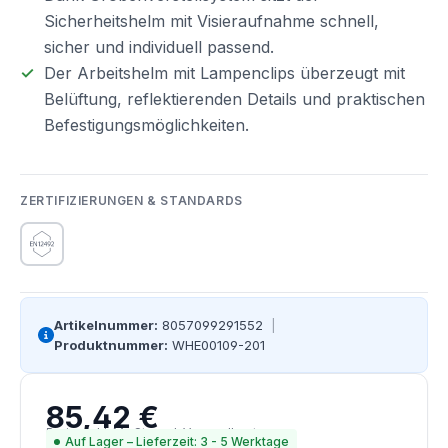
Sicherheitshelm mit Visieraufnahme schnell,
sicher und individuell passend.
Der Arbeitshelm mit Lampenclips überzeugt mit
Belüftung, reflektierenden Details und praktischen
Befestigungsmöglichkeiten.
ZERTIFIZIERUNGEN & STANDARDS
Artikelnummer:
8057099291552
|
Produktnummer:
WHE00109-201
85,42 €
Regulärer Preis:
Preise inkl. MwSt. zzgl. Versandkosten
Auf Lager – Lieferzeit: 3 - 5 Werktage