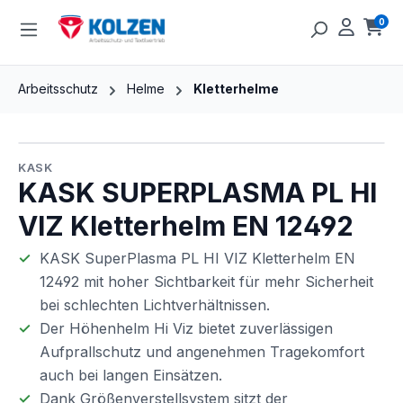
Zum Hauptinhalt springen
0
Ware
Arbeitsschutz
Helme
Kletterhelme
Bildergalerie überspringen
KASK
KASK SUPERPLASMA PL HI
VIZ Kletterhelm EN 12492
KASK SuperPlasma PL HI VIZ Kletterhelm EN
12492 mit hoher Sichtbarkeit für mehr Sicherheit
bei schlechten Lichtverhältnissen.
Der Höhenhelm Hi Viz bietet zuverlässigen
Aufprallschutz und angenehmen Tragekomfort
auch bei langen Einsätzen.
Dank Größenverstellsystem sitzt der