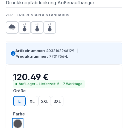
Druckknopfabdeckung Außenaufhänger
ZERTIFIZIERUNGEN & STANDARDS
Artikelnummer:
4032162266129
|
Produktnummer:
7731756-L
120,49 €
Regulärer Preis:
Preise inkl. MwSt. zzgl. Versandkosten
Auf Lager – Lieferzeit: 5 - 7 Werktage
auswählen
Größe
L
XL
2XL
3XL
auswählen
Farbe
grau