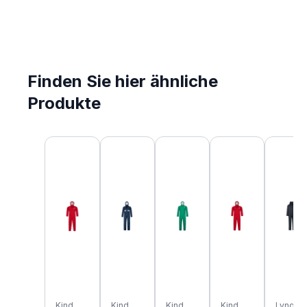
Finden Sie hier ähnliche
Produkte
Produktgalerie überspringen
Kind
Kind
Kind
Kind
Lyngsø