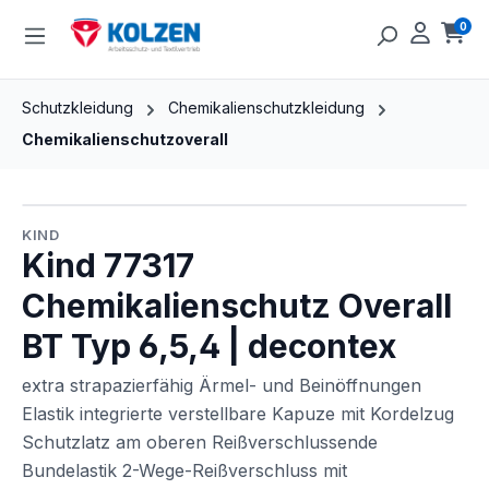
Zum Hauptinhalt springen
0
Ware
Schutzkleidung
Chemikalienschutzkleidung
Chemikalienschutzoverall
Bildergalerie überspringen
KIND
Kind 77317
Chemikalienschutz Overall
BT Typ 6,5,4 | decontex
extra strapazierfähig Ärmel- und Beinöffnungen
Elastik integrierte verstellbare Kapuze mit Kordelzug
Schutzlatz am oberen Reißverschlussende
Bundelastik 2-Wege-Reißverschluss mit