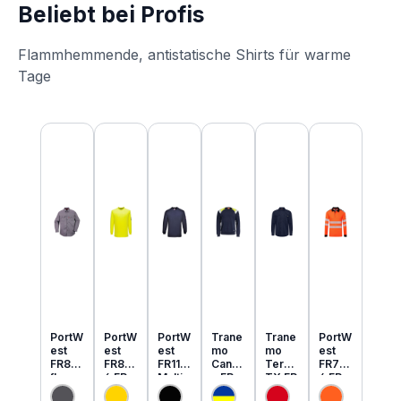
Beliebt bei Profis
Flammhemmende, antistatische Shirts für warme
Tage
Produktgalerie überspringen
PortW
PortW
PortW
Trane
Trane
PortW
est
est
est
mo
mo
est
FR89
FR80
FR11
Cante
Tera
FR73
flamm
6 FR
Multi
x FR
TX FR
4 FR
hemm
MultiN
Norm
MultiN
leicht
MultiN