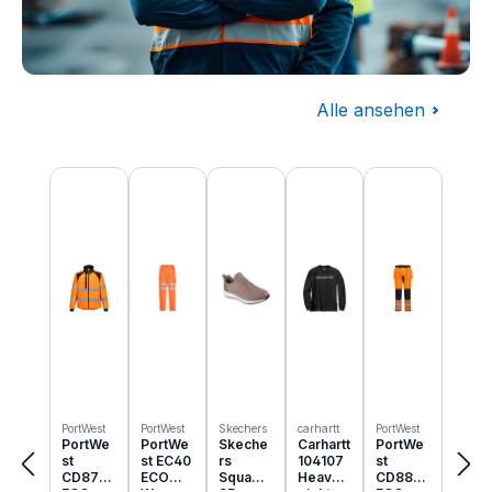
Alle ansehen
Baugewerbe
Produktgalerie überspringen
Komplettausstattung für die Baustelle
PortWest
PortWest
Skechers
carhartt
PortWest
PortWe
PortWe
Skeche
Carhartt
PortWe
st
st EC40
rs
104107
st
CD875
ECO
Squad
Heavyw
CD889