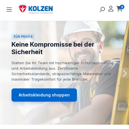
Zum Hauptinhalt springen
0
Ware
FÜR PROFIS
Keine Kompromisse bei der
Sicherheit
Statten Sie Ihr Team mit hochwertiger Schutzausrüstung
und Arbeitskleidung aus. Zertifizierte
Sicherheitsstandards, strapazierfähige Materialien und
maximaler Tragekomfort für jede Branche.
Arbeitskleidung shoppen