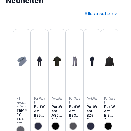
Neuheiten
Alle ansehen
Produktgalerie überspringen
HB
PortWes
PortWes
PortWes
PortWes
PortWes
Protecti
t
t
t
t
t
ve Wear
PortW
PortW
PortW
PortW
PortW
TEMP
est
est
est
est
est
EX
BZ50
AS21
BZ31
BZ52
BIZ2
THER
6
Antist
Schw
3
Schw
MO
Classi
atik
eisser
Bizwe
eisser
Einzie
c
ESD
Cargo
ld
Jacke