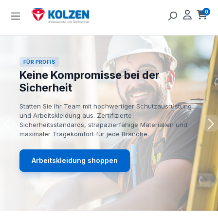
Zum Hauptinhalt springen
0
Ware
FÜR PROFIS
Keine Kompromisse bei der
Sicherheit
Statten Sie Ihr Team mit hochwertiger Schutzausrüstung
und Arbeitskleidung aus. Zertifizierte
Sicherheitsstandards, strapazierfähige Materialien und
maximaler Tragekomfort für jede Branche.
Arbeitskleidung shoppen