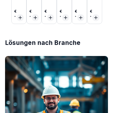
€
€
€
€
€
€
Lösungen nach Branche