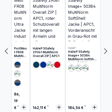
Produkte ansehen
PortWes
HaVeP 5Safety
HaVeP
HaVeP 5Safety
t FR08
29061 MultiNorm
Image+ 50384
MultiNor
Overall ZIP | APC1
MultiNorm SoftShell
m Ultra
Jacke | APC1
Jacke
Industrie
wäsche
geeigne
t
Regulärer Preis:
86,
19
Regulärer Preis:
Regulärer Preis:
€
142,11 €
184,56 €