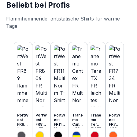
Beliebt bei Profis
Flammhemmende, antistatische Shirts für warme
Tage
Produktgalerie überspringen
PortW
PortW
PortW
Trane
Trane
PortW
est
est
est
mo
mo
est
FR89
FR80
FR11
Cante
Tera
FR73
flamm
6 FR
Multi
x FR
TX FR
4 FR
hemm
MultiN
Norm
MultiN
leicht
MultiN