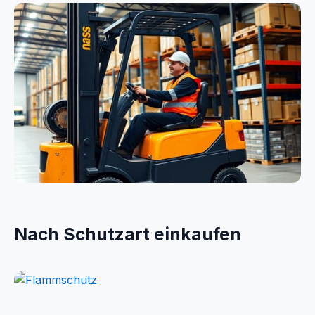
Elektrik
Logistik
Nach Schutzart einkaufen