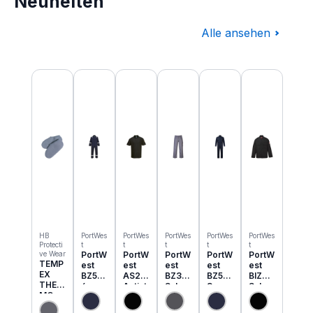
Neuheiten
Alle ansehen
Produktgalerie überspringen
HB
PortWes
PortWes
PortWes
PortWes
PortWes
Protecti
t
t
t
t
t
ve Wear
PortW
PortW
PortW
PortW
PortW
TEMP
est
est
est
est
est
EX
BZ50
AS21
BZ31
BZ52
BIZ2
THER
6
Antist
Schw
3
Schw
MO
Classi
atik
eisser
Bizwe
eisser
Einzie
c
ESD
Cargo
ld
Jacke