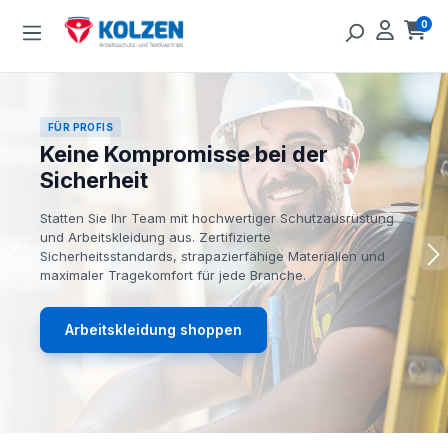
Zum Hauptinhalt springen
0
Ware
FÜR PROFIS
Keine Kompromisse bei der
Sicherheit
Statten Sie Ihr Team mit hochwertiger Schutzausrüstung
und Arbeitskleidung aus. Zertifizierte
Sicherheitsstandards, strapazierfähige Materialien und
maximaler Tragekomfort für jede Branche.
Arbeitskleidung shoppen