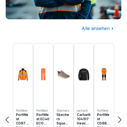
Alle ansehen
Baugewerbe
Produktgalerie überspringen
Komplettausstattung für die Baustelle
PortWest
PortWest
Skechers
carhartt
PortWest
PortWe
PortWe
Skeche
Carhartt
PortWe
st
st EC40
rs
104107
st
CD875
ECO
Squad
Heavyw
CD889