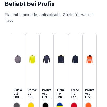
Beliebt bei Profis
Flammhemmende, antistatische Shirts für warme
Tage
Produktgalerie überspringen
PortW
PortW
PortW
Trane
Trane
PortW
est
est
est
mo
mo
est
FR89
FR80
FR11
Cante
Tera
FR73
flamm
6 FR
Multi
x FR
TX FR
4 FR
hemm
MultiN
Norm
MultiN
leicht
MultiN