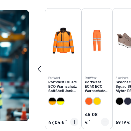
Produktgalerie überspringen
PortWest
PortWest
Skechers
PortWest CD875
PortWest
Skecher
ECO Warnschutz
EC40 ECO
Squad S
SoftShell Jacke
Warnschutz
Myton E
aus recyceltem
Hose aus
Arbeits
PES
recyceltem
O1 | 200
PES
Regulärer Preis:
45,08
Regulärer Preis:
Regulä
47,04 €
€
69,19 €