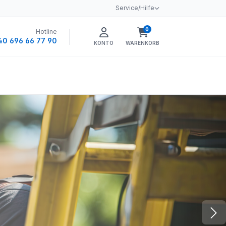
Service/Hilfe
0
Hotline
Warenkorb enthält 0 
40 696 66 77 90
KONTO
WARENKORB