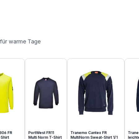
 für warme Tage
806 FR
PortWest FR11
Tranemo Cantex FR
Trane
Shirt
Multi Norm T-Shirt
MultiNorm Sweat-Shirt 1/1
leich