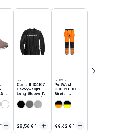
carhartt
PortWest
s
Carhartt 104107
PortWest
R
Heavyweight
CD889 ECO
SD
Long-Sleeve T-
Stretch
schuhe
Shirt Graphic |
Warnschutz
051EC
relaxed fit
Hose aus
recyceltem PES
rer Preis:
Regulärer Preis:
Regulärer Preis:
28,56 €
44,62 €