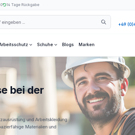
50
14 Tage Rückgabe
+49 (0)
Arbeitsschutz
Schuhe
Blogs
Marken
e bei der
tzausrüstung und Arbeitskleidung
apazierfähige Materialien und