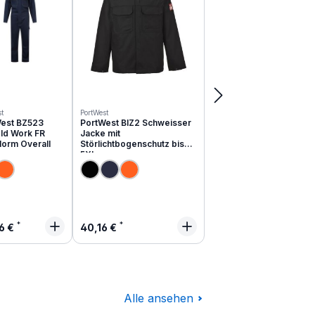
t
PortWest
est BZ523
PortWest BIZ2 Schweisser
ld Work FR
Jacke mit
Norm Overall
Störlichtbogenschutz bis
5XL
lärer Preis:
Regulärer Preis:
6 €
40,16 €
Alle ansehen