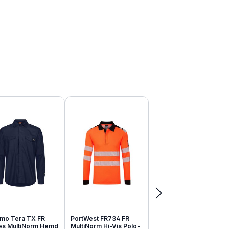
mo Tera TX FR
PortWest FR734 FR
tes MultiNorm Hemd
MultiNorm Hi-Vis Polo-