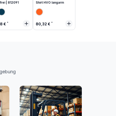
frei | 812091
Shirt HVO langarm
lärer Preis:
Regulärer Preis:
48 €
80,32 €
mgebung