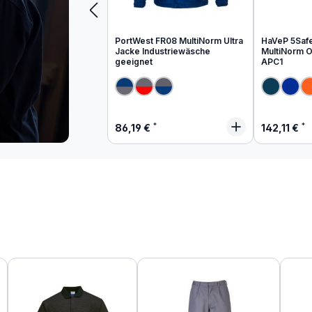
PortWest FR08 MultiNorm Ultra
HaVeP 5Saf
Jacke Industriewäsche
MultiNorm Ov
geeignet
APC1
Regulärer Preis:
Regulärer
86,19 €
142,11 €