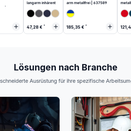
langarm inhärent
arm metallfrei | 637589
metall
end
 Preis:
Regulärer Preis:
Regulärer Preis:
Regu
47,28 €
185,35 €
121,
Lösungen nach Branche
chneiderte Ausrüstung für ihre spezifische Arbeitsu