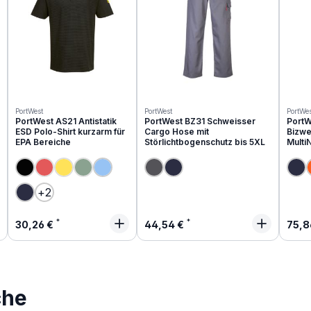
PortWest
PortWest
PortWes
PortWest AS21 Antistatik
PortWest BZ31 Schweisser
PortW
ESD Polo-Shirt kurzarm für
Cargo Hose mit
Bizwe
EPA Bereiche
Störlichtbogenschutz bis 5XL
Multi
(Diese Option ist zurzeit nicht verfügbar.)
(Diese Option ist zurzeit nicht verfügbar.)
(Diese Option ist zurzeit nicht verfügbar.)
+
2
Regulärer Preis:
Regulärer Preis:
Regu
30,26 €
44,54 €
75,8
che