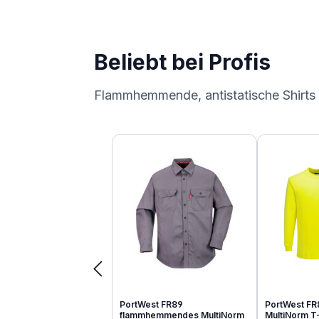
Beliebt bei Profis
Flammhemmende, antistatische Shirts
Produktgalerie überspringen
PortWest FR89
PortWest FR
flammhemmendes MultiNorm
MultiNorm T-