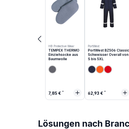
HB Protective Wear
PortWest
TEMPEX THERMO
PortWest BZ506 Classic
Einziehsocke aus
Schweisser Overall von
Baumwolle
S bis 5XL
Regulärer Preis:
Regulärer Preis:
7,85 €
62,93 €
Lösungen nach Bran