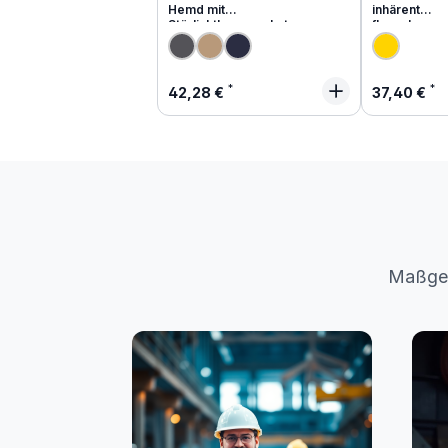
Hemd mit
inhärent
Störlichtbogenschutz
flammhemm
Regulärer Preis:
Regulärer
42,28 €
37,40 €
Maßges