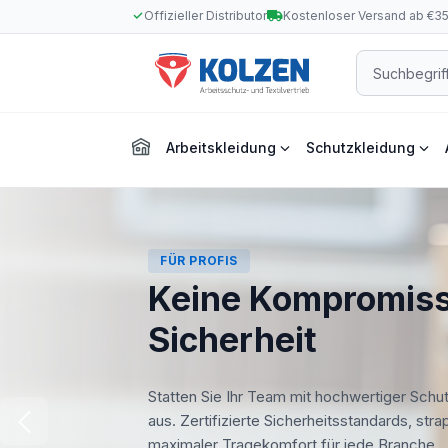
Offizieller Distributor
Kostenloser Versand ab €3
m Hauptinhalt springen
Zur Suche springen
Zur Hauptnavigation springen
Arbeitskleidung
Schutzkleidung
FÜR PROFIS
Keine Kompromiss
Sicherheit
Statten Sie Ihr Team mit hochwertiger Schu
aus. Zertifizierte Sicherheitsstandards, str
maximaler Tragekomfort für jede Branche.