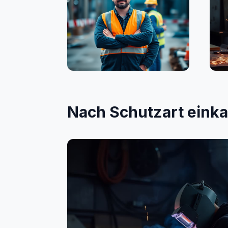
Bauwesen
Sc
Nach Schutzart eink