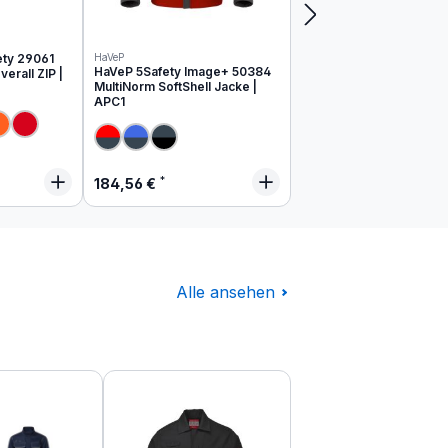
ety 29061
HaVeP
HaVeP 5Safety Image+ 50384
erall ZIP |
MultiNorm SoftShell Jacke |
APC1
 Preis:
Regulärer Preis:
184,56 €
Alle ansehen