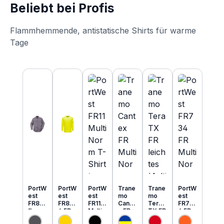
Beliebt bei Profis
Flammhemmende, antistatische Shirts für warme
Tage
Produktgalerie überspringen
PortW
PortW
PortW
Trane
Trane
PortW
est
est
est
mo
mo
est
FR89
FR80
FR11
Cante
Tera
FR73
flamm
6 FR
Multi
x FR
TX FR
4 FR
hemm
MultiN
Norm
MultiN
leicht
MultiN