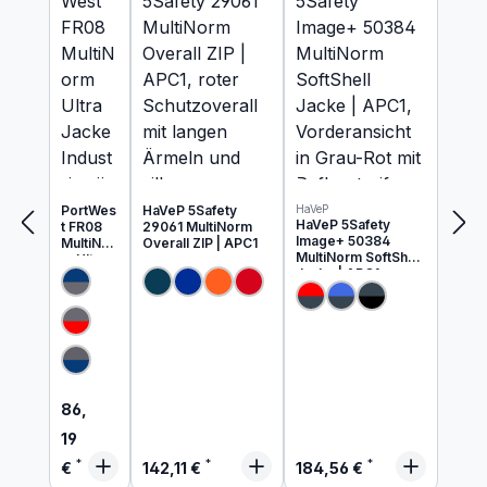
Produkte ansehen
PortWes
HaVeP 5Safety
HaVeP
HaVeP 5Safety
t FR08
29061 MultiNorm
Image+ 50384
MultiNor
Overall ZIP | APC1
MultiNorm SoftShell
m Ultra
Jacke | APC1
Jacke
Industrie
wäsche
geeigne
t
Regulärer Preis:
86,
19
Regulärer Preis:
Regulärer Preis:
€
142,11 €
184,56 €