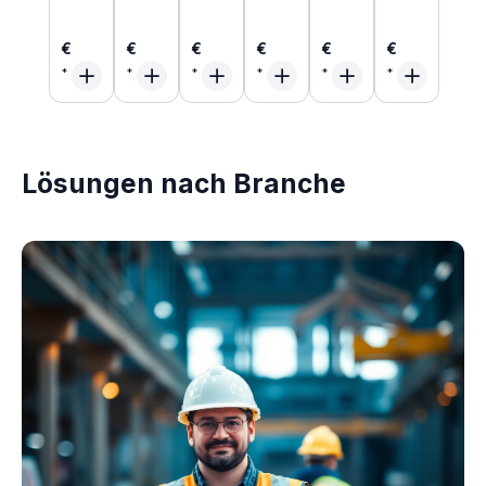
€
€
€
€
€
€
Lösungen nach Branche