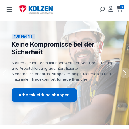
Zum Hauptinhalt springen
0
Ware
FÜR PROFIS
Keine Kompromisse bei der
Sicherheit
Statten Sie Ihr Team mit hochwertiger Schutzausrüstung
und Arbeitskleidung aus. Zertifizierte
Sicherheitsstandards, strapazierfähige Materialien und
maximaler Tragekomfort für jede Branche.
Arbeitskleidung shoppen