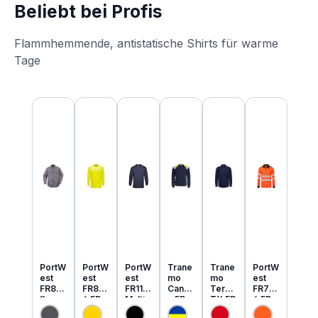
Beliebt bei Profis
Flammhemmende, antistatische Shirts für warme
Tage
Produktgalerie überspringen
PortW
PortW
PortW
Trane
Trane
PortW
est
est
est
mo
mo
est
FR89
FR80
FR11
Cante
Tera
FR73
flamm
6 FR
Multi
x FR
TX FR
4 FR
hemm
MultiN
Norm
MultiN
leicht
MultiN