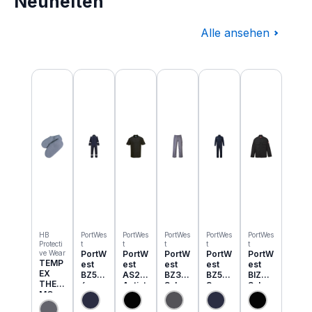
Neuheiten
Alle ansehen
Produktgalerie überspringen
HB
PortWes
PortWes
PortWes
PortWes
PortWes
Protecti
t
t
t
t
t
ve Wear
PortW
PortW
PortW
PortW
PortW
TEMP
est
est
est
est
est
EX
BZ50
AS21
BZ31
BZ52
BIZ2
THER
6
Antist
Schw
3
Schw
MO
Classi
atik
eisser
Bizwe
eisser
Einzie
c
ESD
Cargo
ld
Jacke