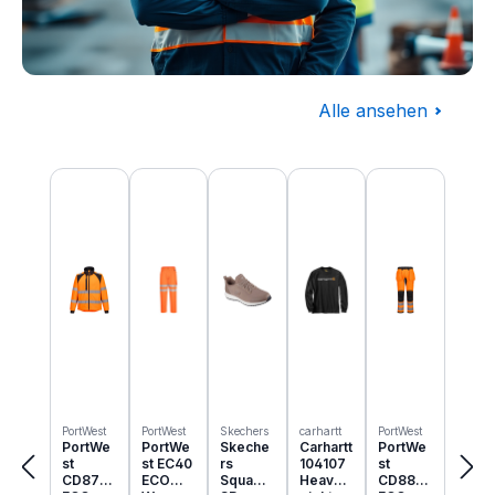
Alle ansehen
Baugewerbe
Produktgalerie überspringen
Komplettausstattung für die Baustelle
PortWest
PortWest
Skechers
carhartt
PortWest
PortWe
PortWe
Skeche
Carhartt
PortWe
st
st EC40
rs
104107
st
CD875
ECO
Squad
Heavyw
CD889