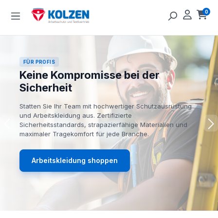
Zum Hauptinhalt springen
0
Ware
FÜR PROFIS
Keine Kompromisse bei der
Sicherheit
Statten Sie Ihr Team mit hochwertiger Schutzausrüstung
und Arbeitskleidung aus. Zertifizierte
Sicherheitsstandards, strapazierfähige Materialien und
maximaler Tragekomfort für jede Branche.
Arbeitskleidung shoppen