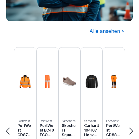
Alle ansehen
Baugewerbe
Produktgalerie überspringen
Komplettausstattung für die Baustelle
PortWest
PortWest
Skechers
carhartt
PortWest
PortWe
PortWe
Skeche
Carhartt
PortWe
st
st EC40
rs
104107
st
CD875
ECO
Squad
Heavyw
CD889