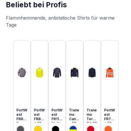
Beliebt bei Profis
Flammhemmende, antistatische Shirts für warme
Tage
Produktgalerie überspringen
PortW
PortW
PortW
Trane
Trane
PortW
est
est
est
mo
mo
est
FR89
FR80
FR11
Cante
Tera
FR73
flamm
6 FR
Multi
x FR
TX FR
4 FR
hemm
MultiN
Norm
MultiN
leicht
MultiN