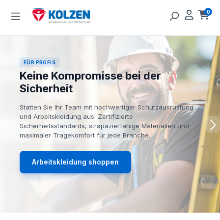
Zum Hauptinhalt springen
0
Ware
FÜR PROFIS
Keine Kompromisse bei der
Sicherheit
Statten Sie Ihr Team mit hochwertiger Schutzausrüstung
und Arbeitskleidung aus. Zertifizierte
Sicherheitsstandards, strapazierfähige Materialien und
maximaler Tragekomfort für jede Branche.
Arbeitskleidung shoppen