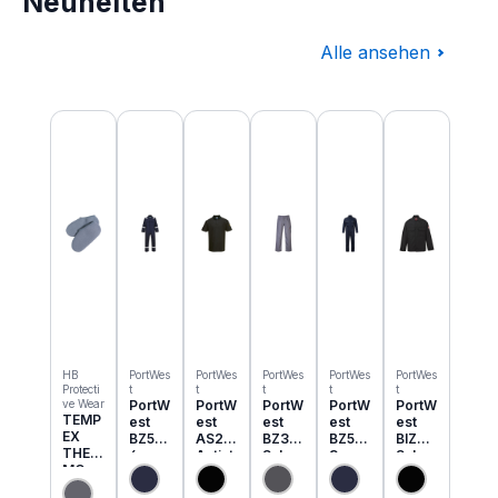
Neuheiten
Alle ansehen
Produktgalerie überspringen
HB
PortWes
PortWes
PortWes
PortWes
PortWes
Protecti
t
t
t
t
t
ve Wear
PortW
PortW
PortW
PortW
PortW
TEMP
est
est
est
est
est
EX
BZ50
AS21
BZ31
BZ52
BIZ2
THER
6
Antist
Schw
3
Schw
MO
Classi
atik
eisser
Bizwe
eisser
Einzie
c
ESD
Cargo
ld
Jacke