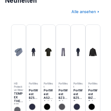
Neuheiten
Alle ansehen
Produktgalerie überspringen
HB
PortWes
PortWes
PortWes
PortWes
PortWes
Protecti
t
t
t
t
t
ve Wear
PortW
PortW
PortW
PortW
PortW
TEMP
est
est
est
est
est
EX
BZ50
AS21
BZ31
BZ52
BIZ2
THER
6
Antist
Schw
3
Schw
MO
Classi
atik
eisser
Bizwe
eisser
Einzie
c
ESD
Cargo
ld
Jacke