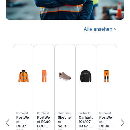
Alle ansehen
Baugewerbe
Produktgalerie überspringen
Komplettausstattung für die Baustelle
PortWest
PortWest
Skechers
carhartt
PortWest
PortWe
PortWe
Skeche
Carhartt
PortWe
st
st EC40
rs
104107
st
CD875
ECO
Squad
Heavyw
CD889