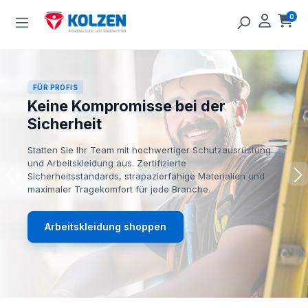
Zum Hauptinhalt springen
0
Ware
FÜR PROFIS
Keine Kompromisse bei der
Sicherheit
Statten Sie Ihr Team mit hochwertiger Schutzausrüstung
und Arbeitskleidung aus. Zertifizierte
Sicherheitsstandards, strapazierfähige Materialien und
maximaler Tragekomfort für jede Branche.
Arbeitskleidung shoppen