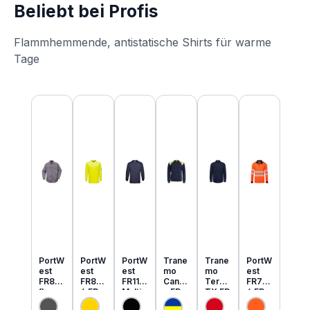
Beliebt bei Profis
Flammhemmende, antistatische Shirts für warme
Tage
Produktgalerie überspringen
PortW
PortW
PortW
Trane
Trane
PortW
est
est
est
mo
mo
est
FR89
FR80
FR11
Cante
Tera
FR73
flamm
6 FR
Multi
x FR
TX FR
4 FR
hemm
MultiN
Norm
MultiN
leicht
MultiN