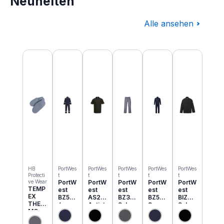
Neuheiten
Alle ansehen
Produktgalerie überspringen
HB
PortWes
PortWes
PortWes
PortWes
PortWes
Protecti
t
t
t
t
t
ve Wear
PortW
PortW
PortW
PortW
PortW
TEMP
est
est
est
est
est
EX
BZ50
AS21
BZ31
BZ52
BIZ2
THER
6
Antist
Schw
3
Schw
MO
Classi
atik
eisser
Bizwe
eisser
Einzie
c
ESD
Cargo
ld
Jacke