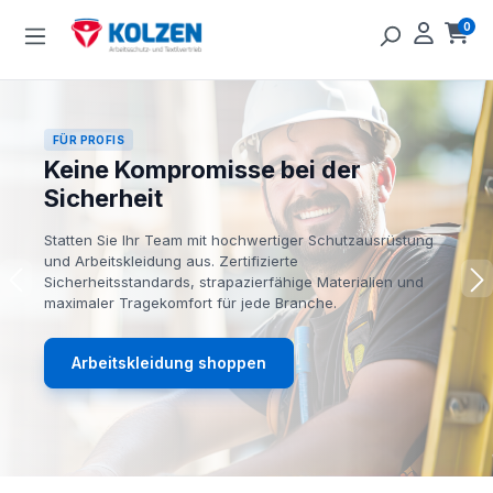
Zum Hauptinhalt springen
0
Ware
FÜR PROFIS
Keine Kompromisse bei der
Sicherheit
Statten Sie Ihr Team mit hochwertiger Schutzausrüstung
und Arbeitskleidung aus. Zertifizierte
Sicherheitsstandards, strapazierfähige Materialien und
maximaler Tragekomfort für jede Branche.
Arbeitskleidung shoppen