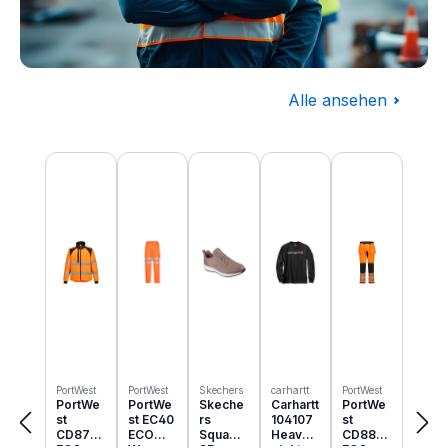
Alle ansehen
Baugewerbe
Produktgalerie überspringen
Komplettausstattung für die Baustelle
PortWest
PortWest
Skechers
carhartt
PortWest
PortWe
PortWe
Skeche
Carhartt
PortWe
st
st EC40
rs
104107
st
CD875
ECO
Squad
Heavyw
CD889