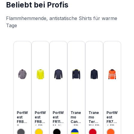
Beliebt bei Profis
Flammhemmende, antistatische Shirts für warme
Tage
Produktgalerie überspringen
PortW
PortW
PortW
Trane
Trane
PortW
est
est
est
mo
mo
est
FR89
FR80
FR11
Cante
Tera
FR73
flamm
6 FR
Multi
x FR
TX FR
4 FR
hemm
MultiN
Norm
MultiN
leicht
MultiN