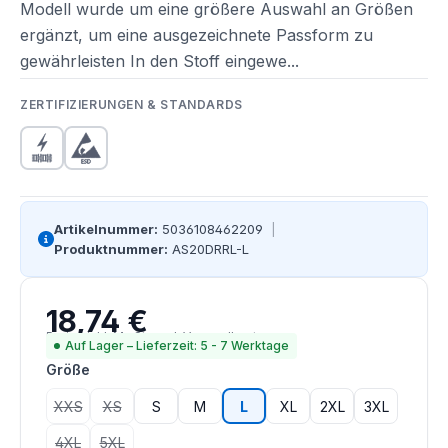
Modell wurde um eine größere Auswahl an Größen
ergänzt, um eine ausgezeichnete Passform zu
gewährleisten In den Stoff eingewe...
ZERTIFIZIERUNGEN & STANDARDS
Artikelnummer:
5036108462209
|
Produktnummer:
AS20DRRL-L
18,74 €
Regulärer Preis:
Preise inkl. MwSt. zzgl. Versandkosten
Auf Lager – Lieferzeit: 5 - 7 Werktage
auswählen
Größe
XXS
XS
S
M
L
XL
2XL
3XL
(Diese Option ist zurzeit nicht verfügbar.)
(Diese Option ist zurzeit nicht verfügbar.)
4XL
5XL