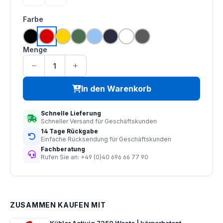
(Diese Option ist zurzeit nicht verfügbar.)
(Diese Option ist zurzeit nicht verfügbar.)
auswählen
Farbe
schwarz
deep red
deep yellow
forest green
hamilton blue
navy
weiß
zoom grey
Menge
In den Warenkorb
Schnelle Lieferung
Schneller Versand für Geschäftskunden
14 Tage Rückgabe
Einfache Rücksendung für Geschäftskunden
Fachberatung
Rufen Sie an: +49 (0)40 696 66 77 90
ZUSAMMEN KAUFEN MIT