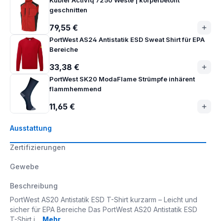
Kübler Activiq 7250 Weste | körperbetont
geschnitten
79,55 €
PortWest AS24 Antistatik ESD Sweat Shirt für EPA
Bereiche
33,38 €
PortWest SK20 ModaFlame Strümpfe inhärent
flammhemmend
11,65 €
Ausstattung
Zertifizierungen
Gewebe
Beschreibung
PortWest AS20 Antistatik ESD T-Shirt kurzarm – Leicht und
sicher für EPA Bereiche Das PortWest AS20 Antistatik ESD
T-Shirt i…
Mehr