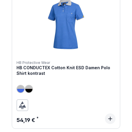
HB Protective Wear
HB CONDUCTEX Cotton Knit ESD Damen Polo
Shirt kontrast
Regulärer Preis:
54,19 €