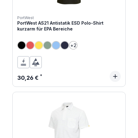
PortWest
PortWest AS21 Antistatik ESD Polo-Shirt
kurzarm für EPA Bereiche
+
2
(Diese Option ist zurzeit nicht verfügbar.)
(Diese Option ist zurzeit nicht verfügbar.)
(Diese Option ist zurzeit nicht verfügbar.)
Regulärer Preis:
30,26 €