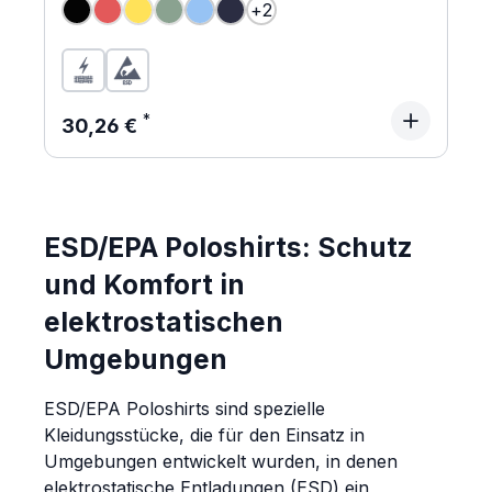
+
2
(Diese Option ist zurzeit nicht verfügbar.)
(Diese Option ist zurzeit nicht verfügbar.)
(Diese Option ist zurzeit nicht verfügbar.)
Regulärer Preis:
30,26 €
ESD/EPA Poloshirts: Schutz
und Komfort in
elektrostatischen
Umgebungen
ESD/EPA Poloshirts sind spezielle
Kleidungsstücke, die für den Einsatz in
Umgebungen entwickelt wurden, in denen
elektrostatische Entladungen (ESD) ein