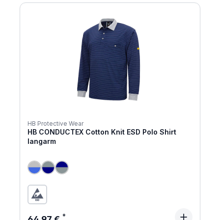
HB Protective Wear
HB CONDUCTEX Cotton Knit ESD Polo Shirt
langarm
Regulärer Preis:
64,97 €