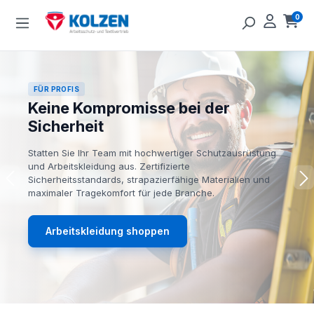
Zum Hauptinhalt springen
0
Ware
FÜR PROFIS
Keine Kompromisse bei der
Sicherheit
Statten Sie Ihr Team mit hochwertiger Schutzausrüstung
und Arbeitskleidung aus. Zertifizierte
Sicherheitsstandards, strapazierfähige Materialien und
maximaler Tragekomfort für jede Branche.
Arbeitskleidung shoppen