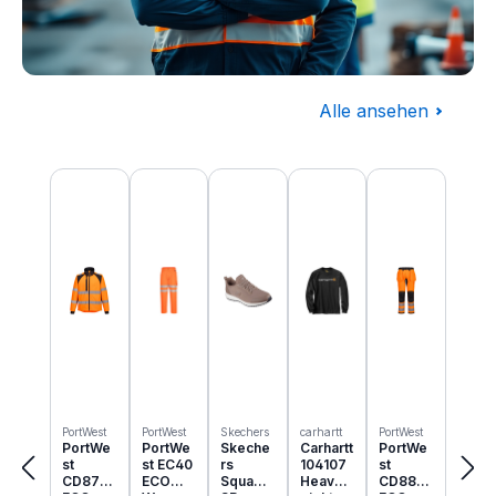
Alle ansehen
Baugewerbe
Produktgalerie überspringen
Komplettausstattung für die Baustelle
PortWest
PortWest
Skechers
carhartt
PortWest
PortWe
PortWe
Skeche
Carhartt
PortWe
st
st EC40
rs
104107
st
CD875
ECO
Squad
Heavyw
CD889