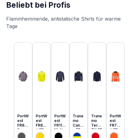
Beliebt bei Profis
Flammhemmende, antistatische Shirts für warme
Tage
Produktgalerie überspringen
PortW
PortW
PortW
Trane
Trane
PortW
est
est
est
mo
mo
est
FR89
FR80
FR11
Cante
Tera
FR73
flamm
6 FR
Multi
x FR
TX FR
4 FR
hemm
MultiN
Norm
MultiN
leicht
MultiN