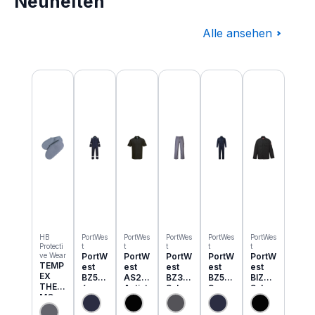
Neuheiten
Alle ansehen
Produktgalerie überspringen
HB
PortWes
PortWes
PortWes
PortWes
PortWes
Protecti
t
t
t
t
t
ve Wear
PortW
PortW
PortW
PortW
PortW
TEMP
est
est
est
est
est
EX
BZ50
AS21
BZ31
BZ52
BIZ2
THER
6
Antist
Schw
3
Schw
MO
Classi
atik
eisser
Bizwe
eisser
Einzie
c
ESD
Cargo
ld
Jacke