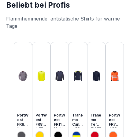
Beliebt bei Profis
Flammhemmende, antistatische Shirts für warme
Tage
Produktgalerie überspringen
PortW
PortW
PortW
Trane
Trane
PortW
est
est
est
mo
mo
est
FR89
FR80
FR11
Cante
Tera
FR73
flamm
6 FR
Multi
x FR
TX FR
4 FR
hemm
MultiN
Norm
MultiN
leicht
MultiN