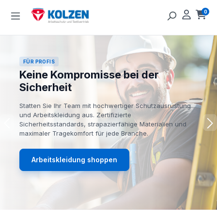
Zum Hauptinhalt springen
0
Ware
FÜR PROFIS
Keine Kompromisse bei der
Sicherheit
Statten Sie Ihr Team mit hochwertiger Schutzausrüstung
und Arbeitskleidung aus. Zertifizierte
Sicherheitsstandards, strapazierfähige Materialien und
maximaler Tragekomfort für jede Branche.
Arbeitskleidung shoppen