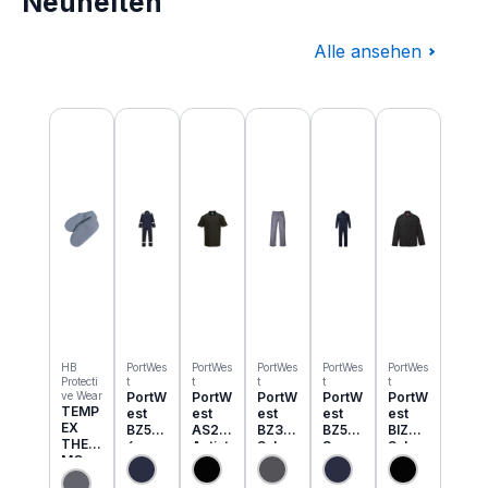
Neuheiten
Alle ansehen
Produktgalerie überspringen
HB
PortWes
PortWes
PortWes
PortWes
PortWes
Protecti
t
t
t
t
t
ve Wear
PortW
PortW
PortW
PortW
PortW
TEMP
est
est
est
est
est
EX
BZ50
AS21
BZ31
BZ52
BIZ2
THER
6
Antist
Schw
3
Schw
MO
Classi
atik
eisser
Bizwe
eisser
Einzie
c
ESD
Cargo
ld
Jacke