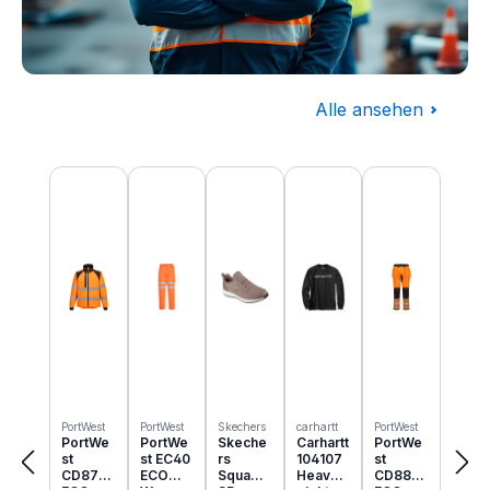
Alle ansehen
Baugewerbe
Produktgalerie überspringen
Komplettausstattung für die Baustelle
PortWest
PortWest
Skechers
carhartt
PortWest
PortWe
PortWe
Skeche
Carhartt
PortWe
st
st EC40
rs
104107
st
CD875
ECO
Squad
Heavyw
CD889