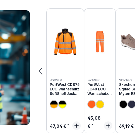
Produktgalerie überspringen
PortWest
PortWest
Skechers
PortWest CD875
PortWest
Skecher
ECO Warnschutz
EC40 ECO
Squad S
SoftShell Jacke
Warnschutz
Myton E
aus recyceltem
Hose aus
Arbeits
PES
recyceltem
O1 | 200
PES
Regulärer Preis:
45,08
Regulärer Preis:
Regulä
47,04 €
€
69,19 €