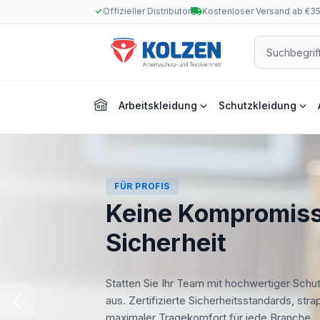
Offizieller Distributor
Kostenloser Versand ab €3
m Hauptinhalt springen
Zur Suche springen
Zur Hauptnavigation springen
Arbeitskleidung
Schutzkleidung
FÜR PROFIS
Keine Kompromiss
Sicherheit
Statten Sie Ihr Team mit hochwertiger Schu
aus. Zertifizierte Sicherheitsstandards, str
maximaler Tragekomfort für jede Branche.