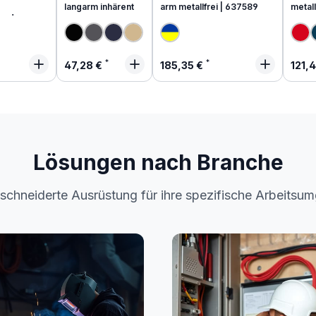
langarm inhärent
arm metallfrei | 637589
metall
end
 Preis:
Regulärer Preis:
Regulärer Preis:
Regu
47,28 €
185,35 €
121,
Lösungen nach Branche
chneiderte Ausrüstung für ihre spezifische Arbeitsu