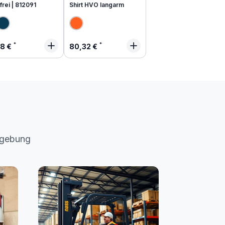
frei | 812091
Shirt HVO langarm
lärer Preis:
Regulärer Preis:
48 €
80,32 €
mgebung