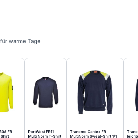
 für warme Tage
806 FR
PortWest FR11
Tranemo Cantex FR
Trane
Shirt
Multi Norm T-Shirt
MultiNorm Sweat-Shirt 1/1
leich