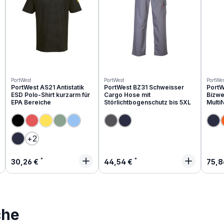
PortWest
PortWest
PortWes
PortWest AS21 Antistatik
PortWest BZ31 Schweisser
PortW
ESD Polo-Shirt kurzarm für
Cargo Hose mit
Bizwe
EPA Bereiche
Störlichtbogenschutz bis 5XL
Multi
(Diese Option ist zurzeit nicht verfügbar.)
(Diese Option ist zurzeit nicht verfügbar.)
(Diese Option ist zurzeit nicht verfügbar.)
+
2
Regulärer Preis:
Regulärer Preis:
Regu
30,26 €
44,54 €
75,8
che