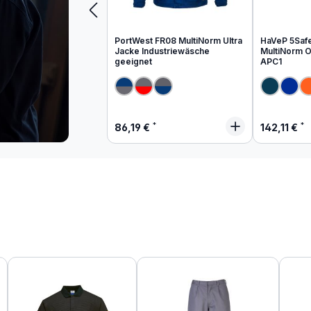
PortWest FR08 MultiNorm Ultra
HaVeP 5Saf
Jacke Industriewäsche
MultiNorm Ov
geeignet
APC1
Regulärer Preis:
Regulärer
86,19 €
142,11 €