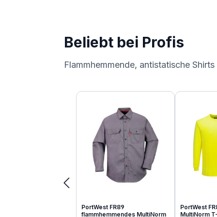
Beliebt bei Profis
Flammhemmende, antistatische Shirts
Produktgalerie überspringen
PortWest FR89
PortWest FR
flammhemmendes MultiNorm
MultiNorm T-