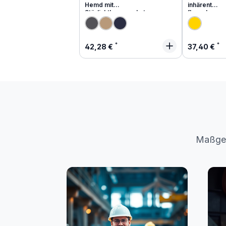
Hemd mit
inhärent
Störlichtbogenschutz
flammhemm
Regulärer Preis:
Regulärer
42,28 €
37,40 €
Maßges