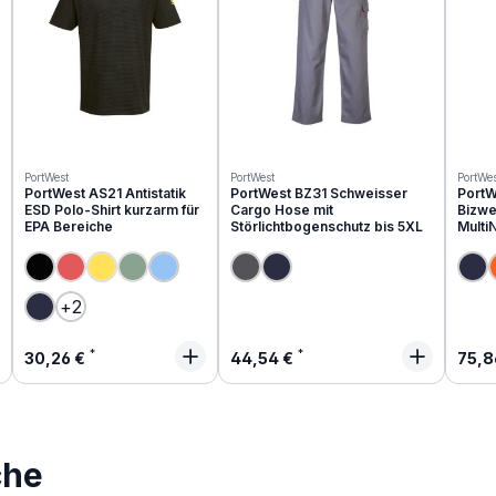
PortWest
PortWest
PortWes
PortWest AS21 Antistatik
PortWest BZ31 Schweisser
PortW
ESD Polo-Shirt kurzarm für
Cargo Hose mit
Bizwe
EPA Bereiche
Störlichtbogenschutz bis 5XL
Multi
(Diese Option ist zurzeit nicht verfügbar.)
(Diese Option ist zurzeit nicht verfügbar.)
(Diese Option ist zurzeit nicht verfügbar.)
+
2
Regulärer Preis:
Regulärer Preis:
Regu
30,26 €
44,54 €
75,8
che