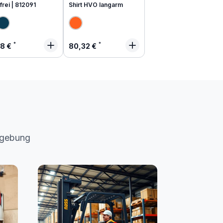
frei | 812091
Shirt HVO langarm
lärer Preis:
Regulärer Preis:
48 €
80,32 €
mgebung