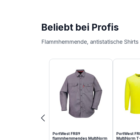
Beliebt bei Profis
Flammhemmende, antistatische Shirts
Produktgalerie überspringen
PortWest FR89
PortWest FR
flammhemmendes MultiNorm
MultiNorm T-