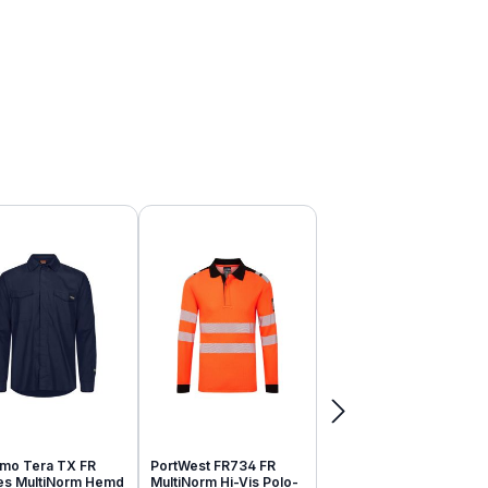
mo Tera TX FR
PortWest FR734 FR
tes MultiNorm Hemd
MultiNorm Hi-Vis Polo-