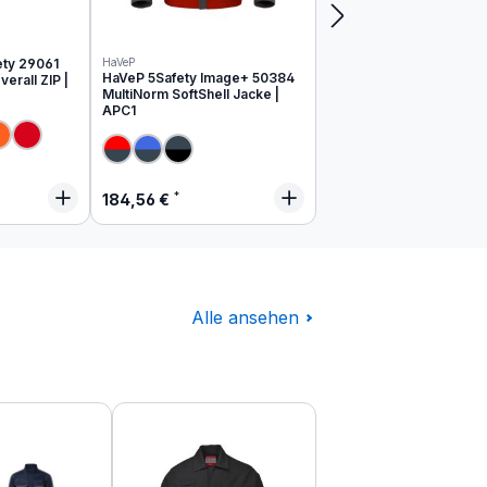
ety 29061
HaVeP
HaVeP 5Safety Image+ 50384
erall ZIP |
MultiNorm SoftShell Jacke |
APC1
 Preis:
Regulärer Preis:
184,56 €
Alle ansehen