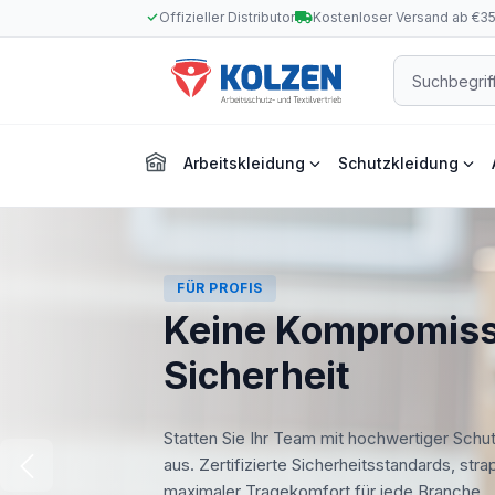
Offizieller Distributor
Kostenloser Versand ab €3
m Hauptinhalt springen
Zur Suche springen
Zur Hauptnavigation springen
Arbeitskleidung
Schutzkleidung
FÜR PROFIS
Keine Kompromiss
Sicherheit
Statten Sie Ihr Team mit hochwertiger Schu
aus. Zertifizierte Sicherheitsstandards, str
maximaler Tragekomfort für jede Branche.