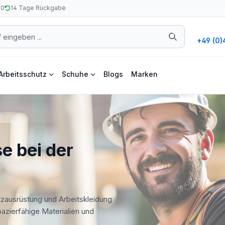
50
14 Tage Rückgabe
+49 (0)
Arbeitsschutz
Schuhe
Blogs
Marken
e bei der
tzausrüstung und Arbeitskleidung
apazierfähige Materialien und