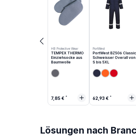
HB Protective Wear
PortWest
TEMPEX THERMO
PortWest BZ506 Classic
Einziehsocke aus
Schweisser Overall von
Baumwolle
S bis 5XL
Regulärer Preis:
Regulärer Preis:
7,85 €
62,93 €
Lösungen nach Bran