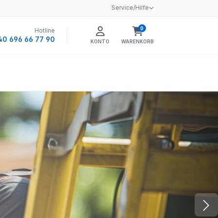
Service/Hilfe
0
Hotline
Warenkorb enthält 0 
40 696 66 77 90
KONTO
WARENKORB