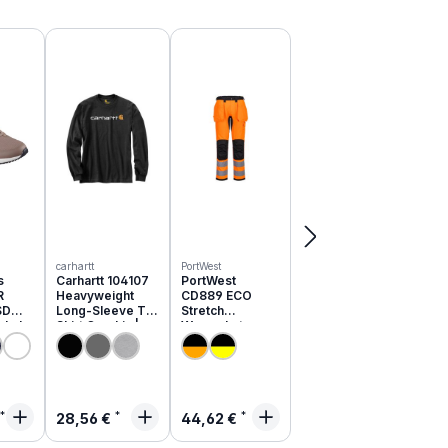
carhartt
PortWest
s
Carhartt 104107
PortWest
R
Heavyweight
CD889 ECO
SD
Long-Sleeve T-
Stretch
schuhe
Shirt Graphic |
Warnschutz
051EC
relaxed fit
Hose aus
recyceltem PES
rer Preis:
Regulärer Preis:
Regulärer Preis:
28,56 €
44,62 €