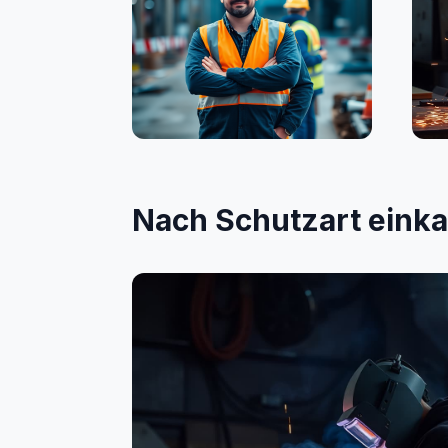
Bauwesen
Sc
Nach Schutzart eink