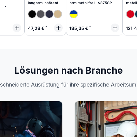
langarm inhärent
arm metallfrei | 637589
metall
end
 Preis:
Regulärer Preis:
Regulärer Preis:
Regu
47,28 €
185,35 €
121,
Lösungen nach Branche
chneiderte Ausrüstung für ihre spezifische Arbeitsu