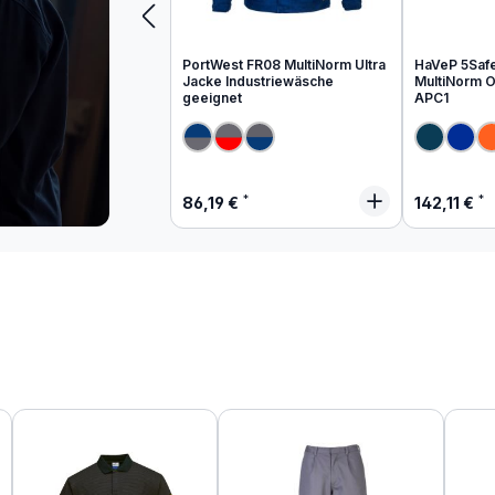
PortWest FR08 MultiNorm Ultra
HaVeP 5Saf
Jacke Industriewäsche
MultiNorm Ov
geeignet
APC1
Regulärer Preis:
Regulärer
86,19 €
142,11 €