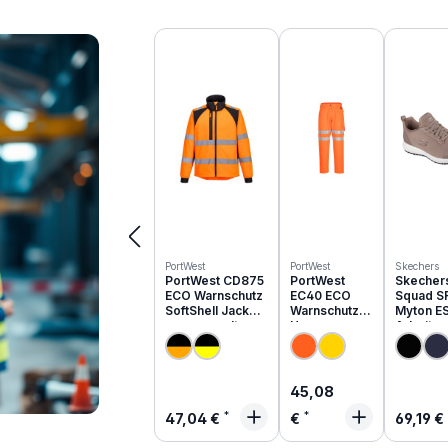
Produktgalerie überspringen
PortWest
PortWest
Skechers
PortWest CD875
PortWest
Skecher
ECO Warnschutz
EC40 ECO
Squad S
SoftShell Jacke
Warnschutz
Myton E
aus recyceltem
Hose aus
Arbeits
PES
recyceltem
O1 | 200
PES
Regulärer Preis:
45,08
Regulärer Preis:
Regulä
47,04 €
€
69,19 €