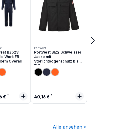
t
PortWest
est BZ523
PortWest BIZ2 Schweisser
ld Work FR
Jacke mit
Norm Overall
Störlichtbogenschutz bis
5XL
lärer Preis:
Regulärer Preis:
6 €
40,16 €
Alle ansehen