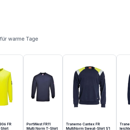
 für warme Tage
806 FR
PortWest FR11
Tranemo Cantex FR
Trane
Shirt
Multi Norm T-Shirt
MultiNorm Sweat-Shirt 1/1
leich