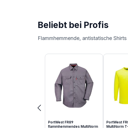
Beliebt bei Profis
Flammhemmende, antistatische Shirts
Produktgalerie überspringen
PortWest FR89
PortWest FR
flammhemmendes MultiNorm
MultiNorm T-