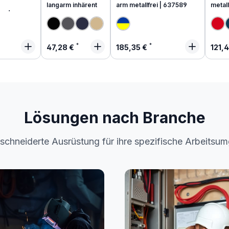
langarm inhärent
arm metallfrei | 637589
metall
end
 Preis:
Regulärer Preis:
Regulärer Preis:
Regu
47,28 €
185,35 €
121,
Lösungen nach Branche
chneiderte Ausrüstung für ihre spezifische Arbeitsu