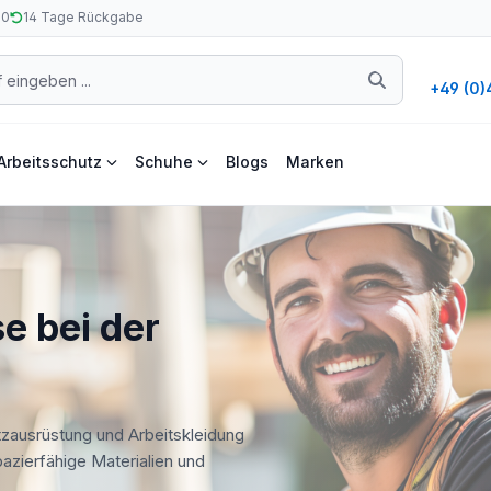
50
14 Tage Rückgabe
+49 (0)
Arbeitsschutz
Schuhe
Blogs
Marken
e bei der
tzausrüstung und Arbeitskleidung
apazierfähige Materialien und