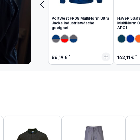
PortWest FR08 MultiNorm Ultra
HaVeP 5Saf
Jacke Industriewäsche
MultiNorm Ov
geeignet
APC1
Regulärer Preis:
Regulärer
86,19 €
142,11 €