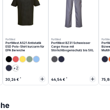
PortWest
PortWest
PortWes
PortWest AS21 Antistatik
PortWest BZ31 Schweisser
PortW
ESD Polo-Shirt kurzarm für
Cargo Hose mit
Bizwe
EPA Bereiche
Störlichtbogenschutz bis 5XL
Multi
(Diese Option ist zurzeit nicht verfügbar.)
(Diese Option ist zurzeit nicht verfügbar.)
(Diese Option ist zurzeit nicht verfügbar.)
+
2
Regulärer Preis:
Regulärer Preis:
Regu
30,26 €
44,54 €
75,8
che