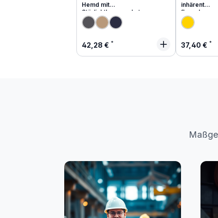
Hemd mit
inhärent
Störlichtbogenschutz
flammhemm
Regulärer Preis:
Regulärer
42,28 €
37,40 €
Maßges