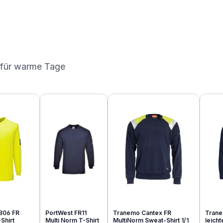
 für warme Tage
806 FR
PortWest FR11
Tranemo Cantex FR
Trane
Shirt
Multi Norm T-Shirt
MultiNorm Sweat-Shirt 1/1
leich