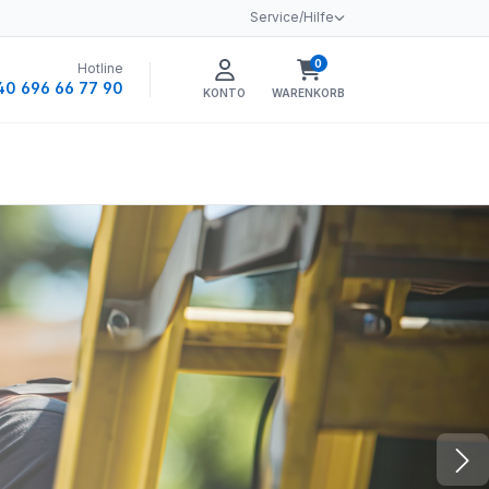
Service/Hilfe
0
Hotline
Warenkorb enthält 0 
40 696 66 77 90
KONTO
WARENKORB