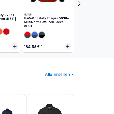
ety 29061
HaVeP
HaVeP 5Safety Image+ 50384
erall ZIP |
MultiNorm SoftShell Jacke |
APC1
 Preis:
Regulärer Preis:
184,56 €
Alle ansehen