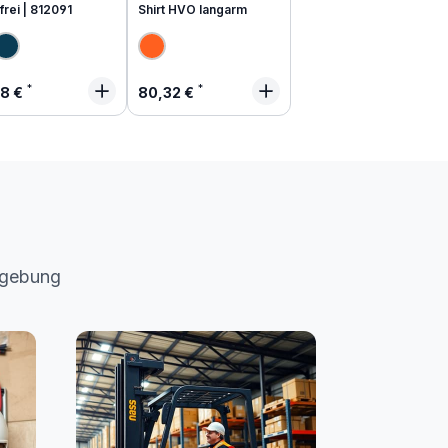
frei | 812091
Shirt HVO langarm
lärer Preis:
Regulärer Preis:
48 €
80,32 €
mgebung