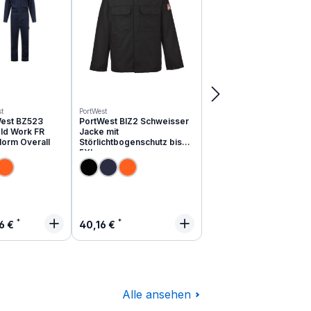
t
PortWest
est BZ523
PortWest BIZ2 Schweisser
ld Work FR
Jacke mit
Norm Overall
Störlichtbogenschutz bis
5XL
lärer Preis:
Regulärer Preis:
6 €
40,16 €
Alle ansehen