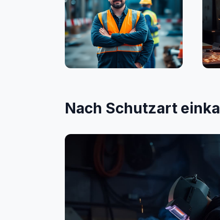
Bauwesen
Sc
Nach Schutzart eink