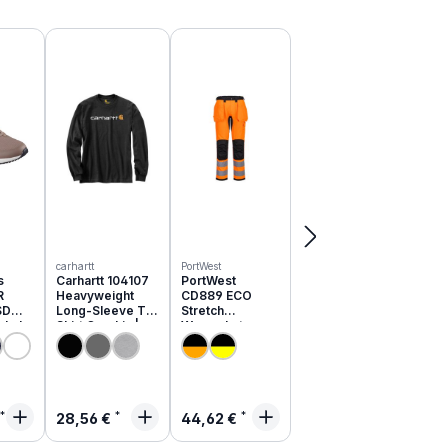
carhartt
PortWest
s
Carhartt 104107
PortWest
R
Heavyweight
CD889 ECO
SD
Long-Sleeve T-
Stretch
schuhe
Shirt Graphic |
Warnschutz
051EC
relaxed fit
Hose aus
recyceltem PES
rer Preis:
Regulärer Preis:
Regulärer Preis:
28,56 €
44,62 €