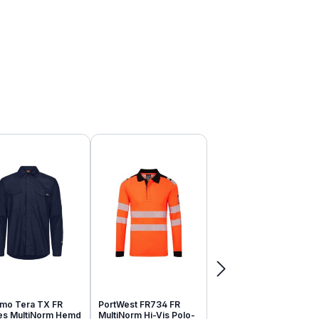
mo Tera TX FR
PortWest FR734 FR
tes MultiNorm Hemd
MultiNorm Hi-Vis Polo-