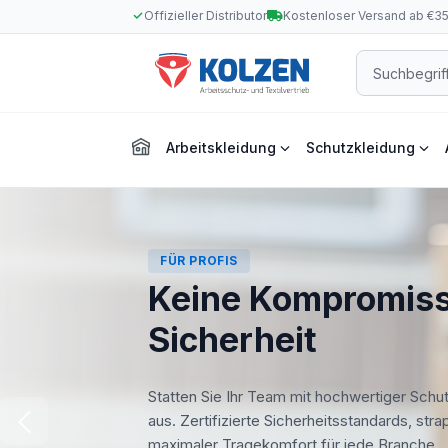
Offizieller Distributor
Kostenloser Versand ab €3
m Hauptinhalt springen
Zur Suche springen
Zur Hauptnavigation springen
Arbeitskleidung
Schutzkleidung
FÜR PROFIS
Keine Kompromiss
Sicherheit
Statten Sie Ihr Team mit hochwertiger Schu
aus. Zertifizierte Sicherheitsstandards, str
maximaler Tragekomfort für jede Branche.