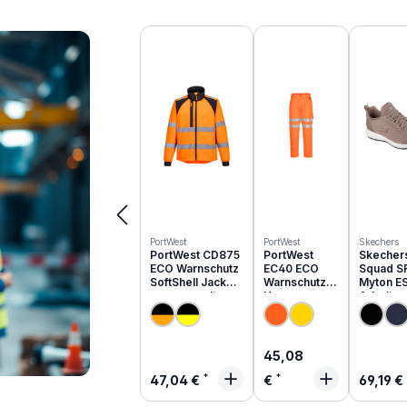
Produktgalerie überspringen
PortWest
PortWest
Skechers
PortWest CD875
PortWest
Skecher
ECO Warnschutz
EC40 ECO
Squad S
SoftShell Jacke
Warnschutz
Myton E
aus recyceltem
Hose aus
Arbeits
PES
recyceltem
O1 | 200
PES
Regulärer Preis:
45,08
Regulärer Preis:
Regulä
47,04 €
€
69,19 €