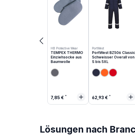
HB Protective Wear
PortWest
TEMPEX THERMO
PortWest BZ506 Classic
Einziehsocke aus
Schweisser Overall von
Baumwolle
S bis 5XL
Regulärer Preis:
Regulärer Preis:
7,85 €
62,93 €
Lösungen nach Bran