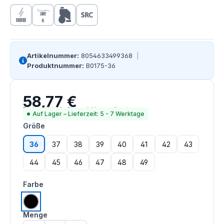
Artikelnummer:
8054633499368
|
Produktnummer:
B0175-36
58,77 €
Regulärer Preis:
Preise inkl. MwSt. zzgl. Versandkosten
Auf Lager – Lieferzeit: 5 - 7 Werktage
auswählen
Größe
36
37
38
39
40
41
42
43
44
45
46
47
48
49
auswählen
Farbe
schwarz
Menge