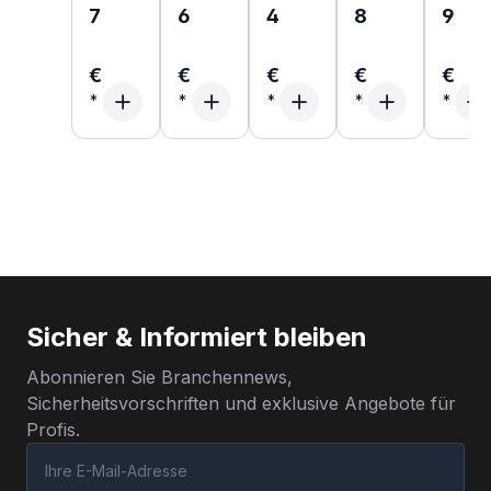
7
6
4
8
9
€
€
€
€
€
Sicher & Informiert bleiben
Abonnieren Sie Branchennews,
Sicherheitsvorschriften und exklusive Angebote für
Profis.