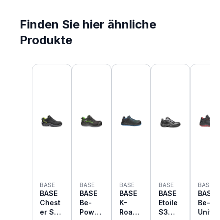
Finden Sie hier ähnliche
Produkte
Produktgalerie überspringen
BASE
BASE
BASE
BASE
BASE
BASE
BASE
BASE
BASE
BASE
Chest
Be-
K-
Etoile
Be-
er S3L
Power
Road
S3
Unifor