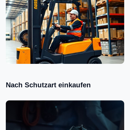
Elektrik
Logistik
Nach Schutzart einkaufen