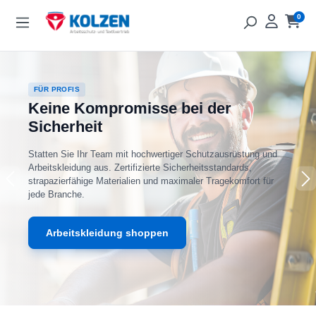
Zum Hauptinhalt springen
0
Ware
FÜR PROFIS
Keine Kompromisse bei der
Sicherheit
Statten Sie Ihr Team mit hochwertiger Schutzausrüstung und
Arbeitskleidung aus. Zertifizierte Sicherheitsstandards,
strapazierfähige Materialien und maximaler Tragekomfort für
jede Branche.
Arbeitskleidung shoppen