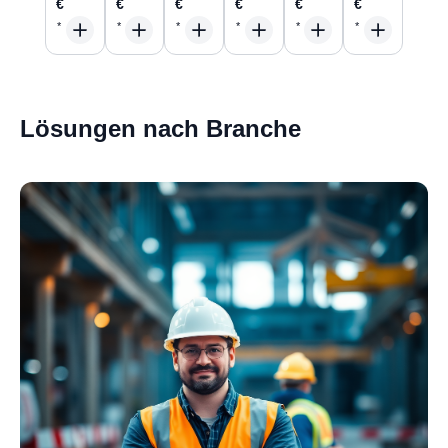
€
€
€
€
€
€
Lösungen nach Branche