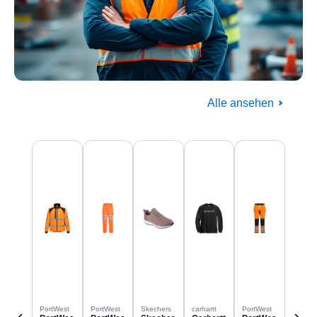
Alle ansehen
Baugewerbe
Produktgalerie überspringen
Komplettausstattung für die Baustelle
PortWest
PortWest
Skechers
carhartt
PortWest