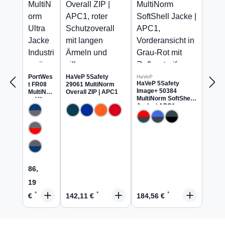
PortWes
HaVeP 5Safety
HaVeP
HaVeP 5Safety
t FR08
29061 MultiNorm
Image+ 50384
MultiNor
Overall ZIP | APC1
MultiNorm SoftShell
m Ultra
Jacke | APC1
Jacke
Industrie
wäsche
geeignet
Regulärer Preis:
86,
19
Regulärer Preis:
Regulärer Preis:
€
142,11 €
184,56 €