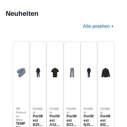
Neuheiten
Alle ansehen
Produktgalerie überspringen
HB
PortWe
PortWe
PortWe
PortWe
PortWe
Protecti
st
st
st
st
st
PortW
PortW
PortW
PortW
PortW
ve
Wear
est
est
est
est
est
TEMP
BZ506
AS21
BZ31
BZ523
BIZ2