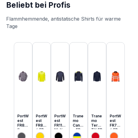
Beliebt bei Profis
Flammhemmende, antistatische Shirts für warme
Tage
Produktgalerie überspringen
PortW
PortW
PortW
Trane
Trane
PortW
est
est
est
mo
mo
est
FR89
FR80
FR11
Cante
Tera
FR73
flamm
6 FR
Multi
x FR
TX FR
4 FR
hemm
MultiN
Norm
MultiN
leicht
MultiN