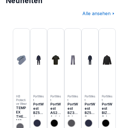
Neuheiten
Alle ansehen
Produktgalerie überspringen
HB
PortWes
PortWes
PortWes
PortWes
PortWes
Protecti
t
t
t
t
t
ve Wear
PortW
PortW
PortW
PortW
PortW
TEMP
est
est
est
est
est
EX
BZ50
AS21
BZ31
BZ52
BIZ2
THER
6
Antist
Schw
3
Schw
MO
Classi
atik
eisser
Bizwe
eisser
Einzie
c
ESD
Cargo
ld
Jacke