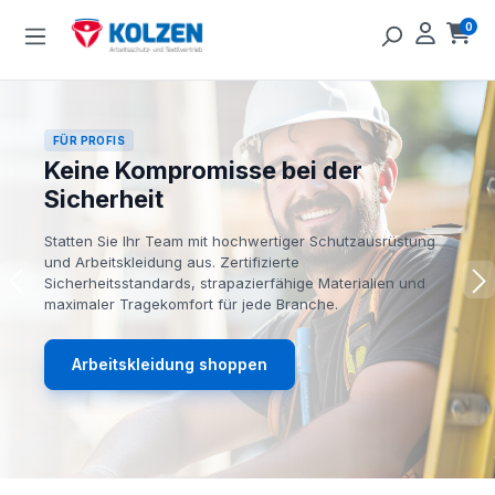
Zum Hauptinhalt springen
0
Ware
FÜR PROFIS
Keine Kompromisse bei der
Sicherheit
Statten Sie Ihr Team mit hochwertiger Schutzausrüstung
und Arbeitskleidung aus. Zertifizierte
Sicherheitsstandards, strapazierfähige Materialien und
maximaler Tragekomfort für jede Branche.
Arbeitskleidung shoppen