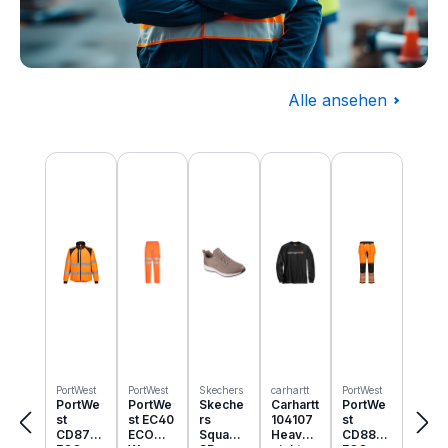
Alle ansehen
Baugewerbe
Produktgalerie überspringen
Komplettausstattung für die Baustelle
PortWest
PortWest
Skechers
carhartt
PortWest
PortWe
PortWe
Skeche
Carhartt
PortWe
st
st EC40
rs
104107
st
CD875
ECO
Squad
Heavyw
CD889