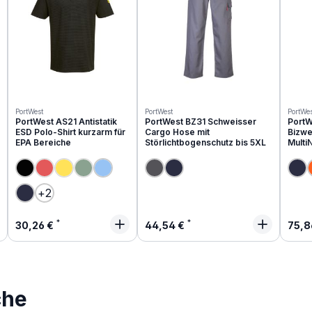
PortWest
PortWest
PortWes
PortWest AS21 Antistatik
PortWest BZ31 Schweisser
PortW
ESD Polo-Shirt kurzarm für
Cargo Hose mit
Bizwe
EPA Bereiche
Störlichtbogenschutz bis 5XL
Multi
(Diese Option ist zurzeit nicht verfügbar.)
(Diese Option ist zurzeit nicht verfügbar.)
(Diese Option ist zurzeit nicht verfügbar.)
+
2
Regulärer Preis:
Regulärer Preis:
Regu
30,26 €
44,54 €
75,8
che