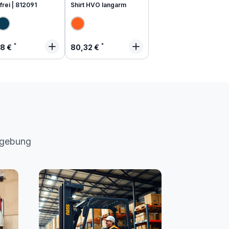
frei | 812091
Shirt HVO langarm
lärer Preis:
Regulärer Preis:
48 €
80,32 €
mgebung