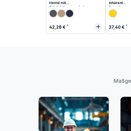
Hemd mit
inhärent
Störlichtbogenschutz
flammhemm
Regulärer Preis:
Regulärer
42,28 €
37,40 €
Maßges