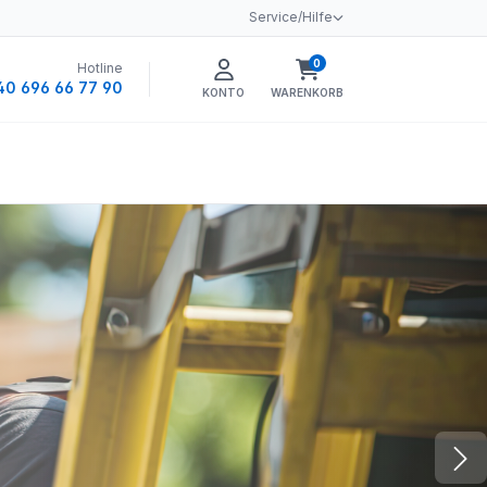
Service/Hilfe
0
Hotline
Warenkorb enthält 0 
40 696 66 77 90
KONTO
WARENKORB