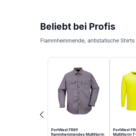
Beliebt bei Profis
Flammhemmende, antistatische Shirts
Produktgalerie überspringen
PortWest FR89
PortWest FR
flammhemmendes MultiNorm
MultiNorm T-