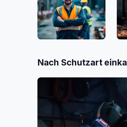
Bauwesen
Sc
Nach Schutzart eink