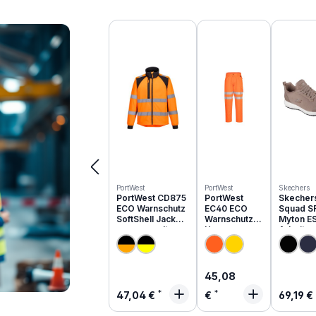
Produktgalerie überspringen
PortWest
PortWest
Skechers
PortWest CD875
PortWest
Skecher
ECO Warnschutz
EC40 ECO
Squad S
SoftShell Jacke
Warnschutz
Myton E
aus recyceltem
Hose aus
Arbeits
PES
recyceltem
O1 | 200
PES
Regulärer Preis:
45,08
Regulärer Preis:
Regulä
47,04 €
€
69,19 €