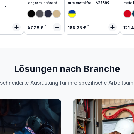
langarm inhärent
arm metallfrei | 637589
metall
end
 Preis:
Regulärer Preis:
Regulärer Preis:
Regu
47,28 €
185,35 €
121,
Lösungen nach Branche
chneiderte Ausrüstung für ihre spezifische Arbeitsu