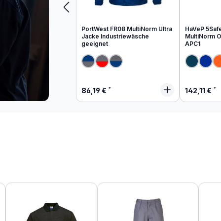
PortWest FR08 MultiNorm Ultra
HaVeP 5Saf
Jacke Industriewäsche
MultiNorm Ov
geeignet
APC1
Regulärer Preis:
Regulärer
86,19 €
142,11 €