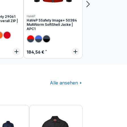
ety 29061
HaVeP
HaVeP 5Safety Image+ 50384
erall ZIP |
MultiNorm SoftShell Jacke |
APC1
 Preis:
Regulärer Preis:
184,56 €
Alle ansehen