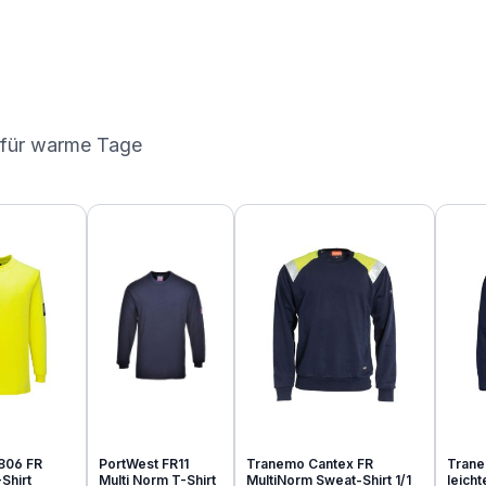
 für warme Tage
806 FR
PortWest FR11
Tranemo Cantex FR
Trane
Shirt
Multi Norm T-Shirt
MultiNorm Sweat-Shirt 1/1
leich