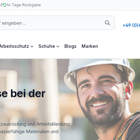
50
14 Tage Rückgabe
+49 (0)
Arbeitsschutz
Schuhe
Blogs
Marken
e bei der
tzausrüstung und Arbeitskleidung
apazierfähige Materialien und