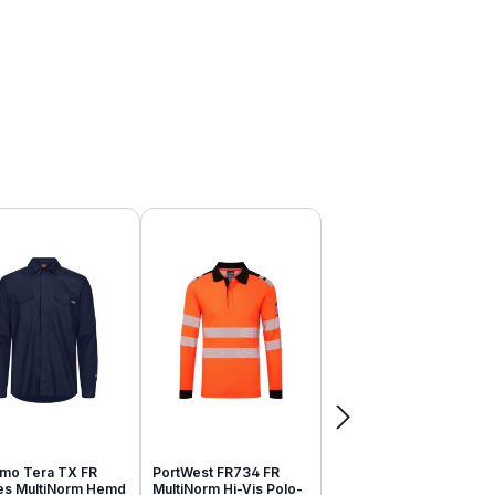
mo Tera TX FR
PortWest FR734 FR
tes MultiNorm Hemd
MultiNorm Hi-Vis Polo-