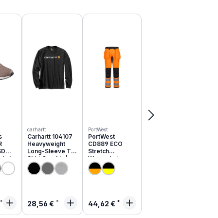
carhartt
PortWest
s
Carhartt 104107
PortWest
R
Heavyweight
CD889 ECO
SD
Long-Sleeve T-
Stretch
schuhe
Shirt Graphic |
Warnschutz
051EC
relaxed fit
Hose aus
recyceltem PES
rer Preis:
Regulärer Preis:
Regulärer Preis:
28,56 €
44,62 €