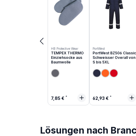
HB Protective Wear
PortWest
TEMPEX THERMO
PortWest BZ506 Classic
Einziehsocke aus
Schweisser Overall von
Baumwolle
S bis 5XL
Regulärer Preis:
Regulärer Preis:
7,85 €
62,93 €
Lösungen nach Bran