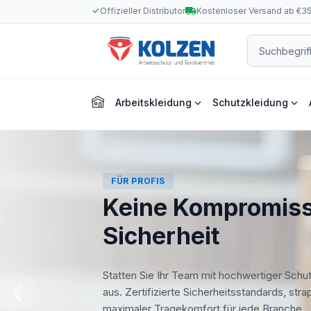
Offizieller Distributor
Kostenloser Versand ab €3
m Hauptinhalt springen
Zur Suche springen
Zur Hauptnavigation springen
Arbeitskleidung
Schutzkleidung
FÜR PROFIS
Keine Kompromiss
Sicherheit
Statten Sie Ihr Team mit hochwertiger Schu
aus. Zertifizierte Sicherheitsstandards, str
maximaler Tragekomfort für jede Branche.