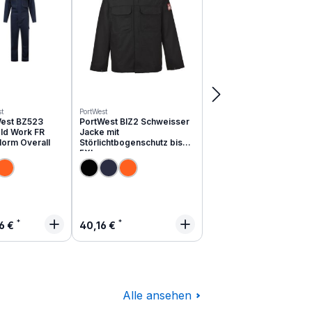
t
PortWest
est BZ523
PortWest BIZ2 Schweisser
ld Work FR
Jacke mit
Norm Overall
Störlichtbogenschutz bis
5XL
lärer Preis:
Regulärer Preis:
6 €
40,16 €
Alle ansehen