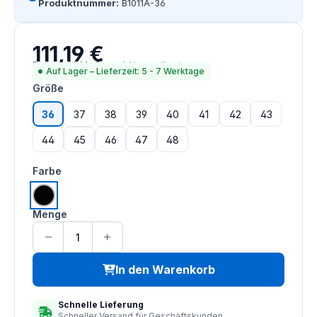
Produktnummer:
B1011A-36
111,19 €
Regulärer Preis:
Preise inkl. MwSt. zzgl. Versandkosten
Auf Lager – Lieferzeit: 5 - 7 Werktage
auswählen
Größe
36
37
38
39
40
41
42
43
44
45
46
47
48
auswählen
Farbe
schwarz
Menge
In den Warenkorb
Schnelle Lieferung
Schneller Versand für Geschäftskunden