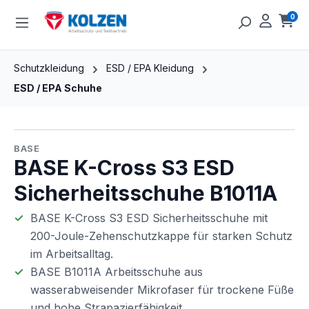
Zum Hauptinhalt springen
0
Ware
Schutzkleidung
ESD / EPA Kleidung
ESD / EPA Schuhe
Bildergalerie überspringen
BASE
BASE K-Cross S3 ESD
Sicherheitsschuhe B1011A
BASE K-Cross S3 ESD Sicherheitsschuhe mit
200-Joule-Zehenschutzkappe für starken Schutz
im Arbeitsalltag.
BASE B1011A Arbeitsschuhe aus
wasserabweisender Mikrofaser für trockene Füße
und hohe Strapazierfähigkeit.