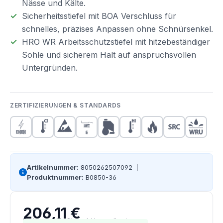
Nässe und Kälte.
Sicherheitsstiefel mit BOA Verschluss für
schnelles, präzises Anpassen ohne Schnürsenkel.
HRO WR Arbeitsschutzstiefel mit hitzebeständiger
Sohle und sicherem Halt auf anspruchsvollen
Untergründen.
ZERTIFIZIERUNGEN & STANDARDS
Artikelnummer:
8050262507092
|
Produktnummer:
B0850-36
206,11 €
Regulärer Preis:
Preise inkl. MwSt. zzgl. Versandkosten