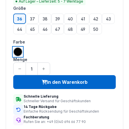
Auf Lager – Lieferzeit: 5 - 7 Werktage
auswählen
Größe
36
37
38
39
40
41
42
43
44
45
46
47
48
49
50
auswählen
Farbe
schwarz
Menge
In den Warenkorb
Schnelle Lieferung
Schneller Versand für Geschäftskunden
14 Tage Rückgabe
Einfache Rücksendung für Geschäftskunden
Fachberatung
Rufen Sie an: +49 (0)40 696 66 77 90