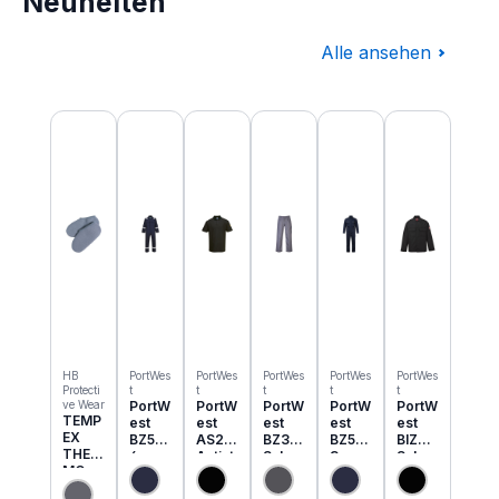
Neuheiten
Alle ansehen
Produktgalerie überspringen
HB
PortWes
PortWes
PortWes
PortWes
PortWes
Protecti
t
t
t
t
t
ve Wear
PortW
PortW
PortW
PortW
PortW
TEMP
est
est
est
est
est
EX
BZ50
AS21
BZ31
BZ52
BIZ2
THER
6
Antist
Schw
3
Schw
MO
Classi
atik
eisser
Bizwe
eisser
Einzie
c
ESD
Cargo
ld
Jacke