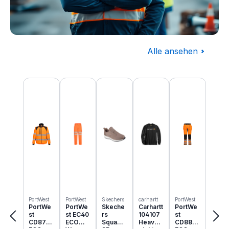
Alle ansehen
Baugewerbe
Produktgalerie überspringen
Komplettausstattung für die Baustelle
PortWest
PortWest
Skechers
carhartt
PortWest
PortWe
PortWe
Skeche
Carhartt
PortWe
st
st EC40
rs
104107
st
CD875
ECO
Squad
Heavyw
CD889