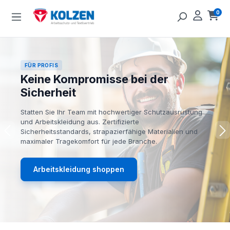
Zum Hauptinhalt springen
0
Ware
FÜR PROFIS
Keine Kompromisse bei der
Sicherheit
Statten Sie Ihr Team mit hochwertiger Schutzausrüstung
und Arbeitskleidung aus. Zertifizierte
Sicherheitsstandards, strapazierfähige Materialien und
maximaler Tragekomfort für jede Branche.
Arbeitskleidung shoppen