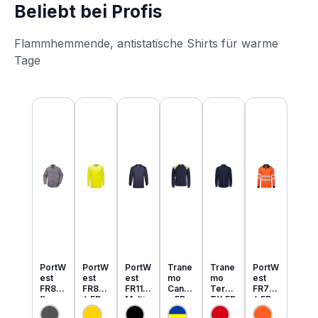
Beliebt bei Profis
Flammhemmende, antistatische Shirts für warme
Tage
Produktgalerie überspringen
PortW
PortW
PortW
Trane
Trane
PortW
est
est
est
mo
mo
est
FR89
FR80
FR11
Cante
Tera
FR73
flamm
6 FR
Multi
x FR
TX FR
4 FR
hemm
MultiN
Norm
MultiN
leicht
MultiN