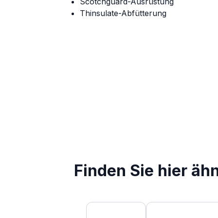
Scotchguard-Ausrüstung
Thinsulate-Abfütterung
Finden Sie hier äh
Produktgalerie überspringen