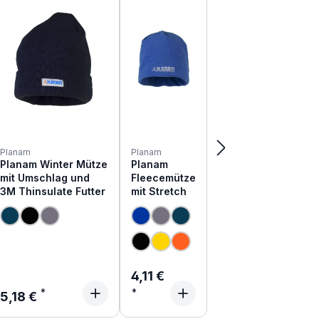
Planam
Planam
Planam Winter Mütze
Planam
mit Umschlag und
Fleecemütze
3M Thinsulate Futter
mit Stretch
Regulärer Preis:
4,11 €
Regulärer Preis:
5,18 €