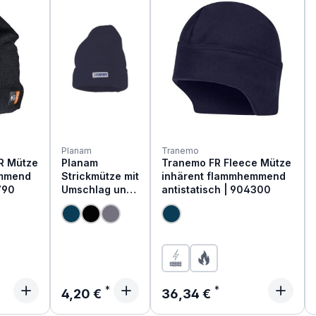
Planam
Tranemo
R Mütze
Planam
Tranemo FR Fleece Mütze
emmend
Strickmütze mit
inhärent flammhemmend
790
Umschlag und
antistatisch | 904300
Stretch
Regulärer Preis:
Regulärer Preis:
4,20 €
36,34 €