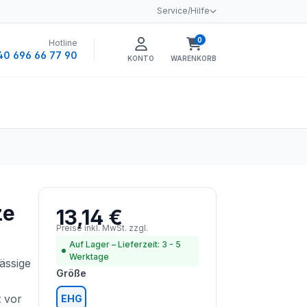
Service/Hilfe
0
Hotline
Warenkorb enthält 0 
40 696 66 77 90
KONTO
WARENKORB
ze
13,14 €
Regulärer Preis:
Preise inkl. MwSt. zzgl.
Versandkosten
Auf Lager – Lieferzeit: 3 - 5
Werktage
ässige
auswählen
Größe
 vor
EHG