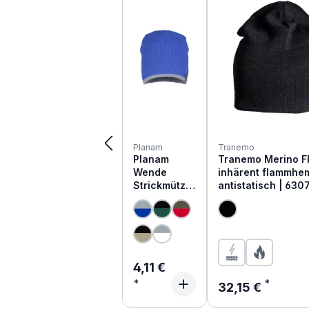
Planam
Tranemo
Planam
Tranemo Merino F
Wende
inhärent flammh
Strickmütze
antistatisch | 630
2-farbig
Regulärer Preis:
4,11 €
Regulärer Preis:
32,15 €