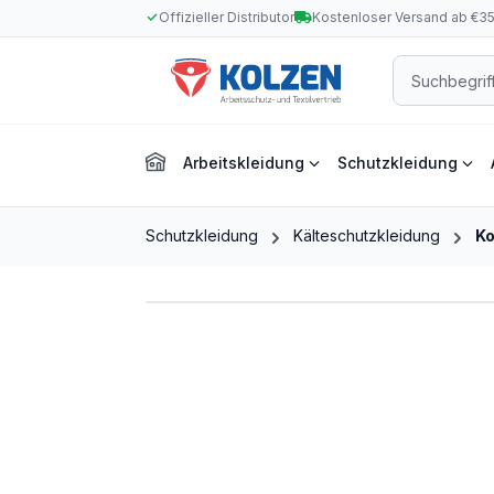
Offizieller Distributor
Kostenloser Versand ab €3
m Hauptinhalt springen
Zur Suche springen
Zur Hauptnavigation springen
Arbeitskleidung
Schutzkleidung
Schutzkleidung
Kälteschutzkleidung
Ko
Bildergalerie überspringen