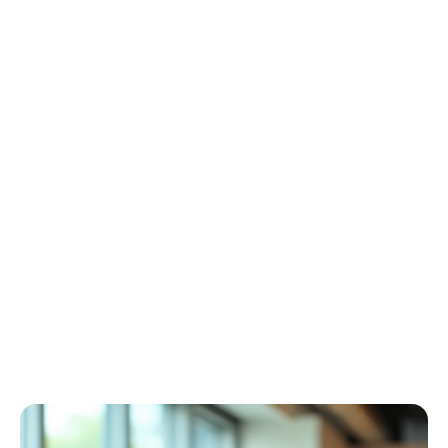
Winter Arbeitskleidung
Essentials
Kollektion ansehen
Schweißer