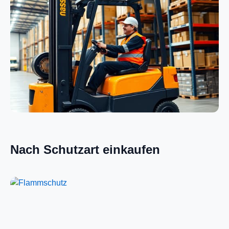
Elektrik
Logistik
Nach Schutzart einkaufen