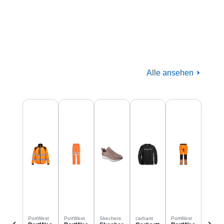
Alle ansehen
Baugewerbe
Produktgalerie überspringen
Komplettausstattung für die Baustelle
PortWest
PortWest
Skechers
carhartt
PortWest