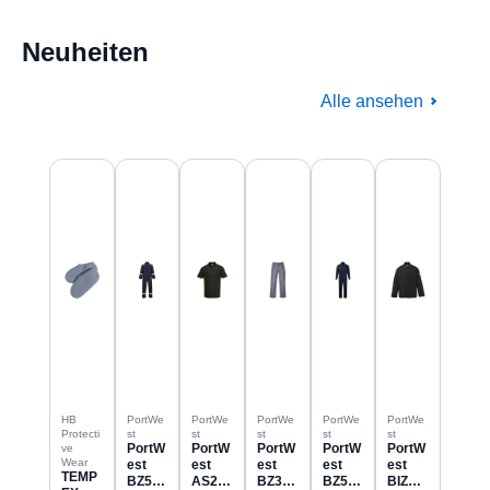
Neuheiten
Alle ansehen
Produktgalerie überspringen
HB
PortWe
PortWe
PortWe
PortWe
PortWe
Protecti
st
st
st
st
st
PortW
PortW
PortW
PortW
PortW
ve
Wear
est
est
est
est
est
TEMP
BZ506
AS21
BZ31
BZ523
BIZ2