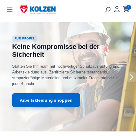
Zum Hauptinhalt springen
0
Ware
FÜR PROFIS
Keine Kompromisse bei der
Sicherheit
Statten Sie Ihr Team mit hochwertiger Schutzausrüstung und
Arbeitskleidung aus. Zertifizierte Sicherheitsstandards,
strapazierfähige Materialien und maximaler Tragekomfort für
jede Branche.
Arbeitskleidung shoppen