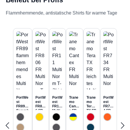
Flammhemmende, antistatische Shirts für warme Tage
Produktgalerie überspringen
PortWe
PortW
PortW
Trane
Trane
PortW
st
est
est
mo
mo
est
FR89
FR80
FR11
Cante
Tera
FR73
flammh
6 FR
Multi
x FR
TX FR
4 FR
emmen
MultiN
Norm
MultiN
leicht
MultiN
des
orm T-
T-
orm
es
orm
MultiNo
Shirt
Shirt
Sweat
MultiN
Hi-Vis
rm
inhäre
langar
-Shirt
orm
Polo-