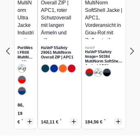
PortWes
HaVeP 5Safety
HaVeP
HaVeP 5Safety
t FR08
29061 MultiNorm
Image+ 50384
MultiNor
Overall ZIP | APC1
MultiNorm SoftShell
m Ultra
Jacke | APC1
Jacke
Industrie
wäsche
geeignet
Regulärer Preis:
86,
19
Regulärer Preis:
Regulärer Preis:
€
142,11 €
184,56 €