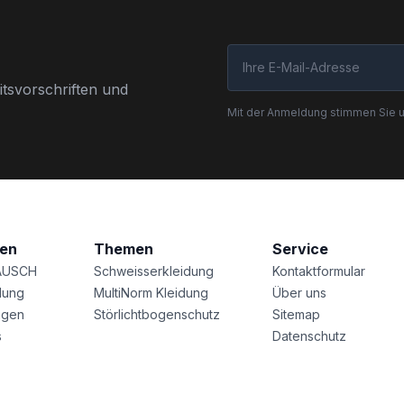
tsvorschriften und
Mit der Anmeldung stimmen Sie 
nen
Themen
Service
AUSCH
Schweisserkleidung
Kontaktformular
lung
MultiNorm Kleidung
Über uns
agen
Störlichtbogenschutz
Sitemap
s
Datenschutz