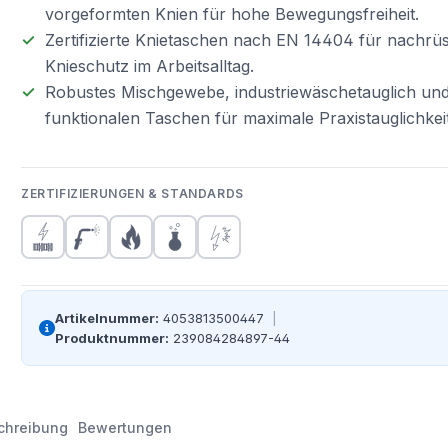
vorgeformten Knien für hohe Bewegungsfreiheit.
Zertifizierte Knietaschen nach EN 14404 für nachrü
Knieschutz im Arbeitsalltag.
Robustes Mischgewebe, industriewäschetauglich und
funktionalen Taschen für maximale Praxistauglichkeit
ZERTIFIZIERUNGEN & STANDARDS
Artikelnummer:
4053813500447
|
Produktnummer:
239084284897-44
chreibung
Bewertungen