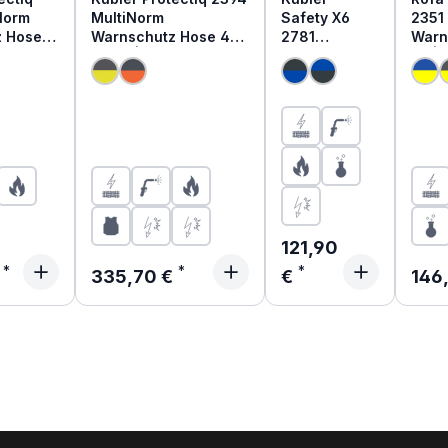
Norm
MultiNorm
Safety X6
2351
z Hose
Warnschutz Hose 4kA
2781
Warn
+ 7kA | APC2
MultiNorm
kA | 
Hose PSA 3
Regulärer Preis:
121,90
Preis:
Regulärer Preis:
Regu
€
335,70 €
€
146