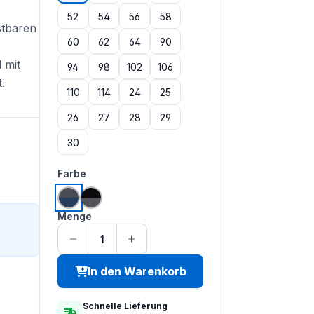
52
54
56
58
stbaren
60
62
64
90
 mit
94
98
102
106
.
110
114
24
25
26
27
28
29
30
auswählen
Farbe
dunkelblau | anthrazit
anthrazit | schwarz
Menge
In den Warenkorb
Schnelle Lieferung