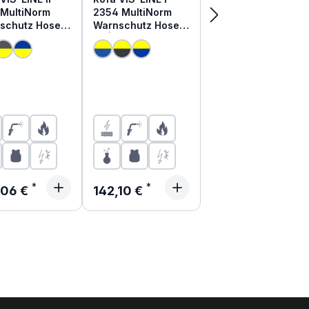
 MultiNorm
2354 MultiNorm
schutz Hose 4
Warnschutz Hose 4
APC1
kA | APC1
lärer Preis:
Regulärer Preis:
,06 €
142,10 €