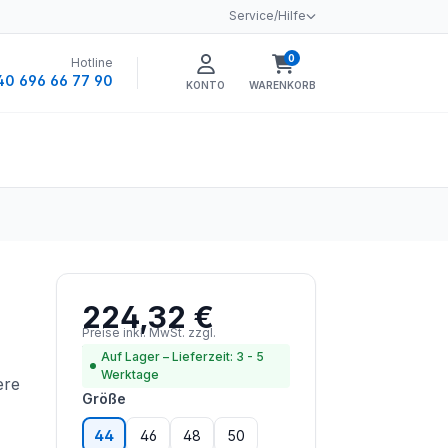
Service/Hilfe
0
Hotline
Warenkorb enthält 0 
40 696 66 77 90
KONTO
WARENKORB
224,32 €
Regulärer Preis:
Preise inkl. MwSt. zzgl.
Versandkosten
Auf Lager – Lieferzeit: 3 - 5
Werktage
ere
auswählen
Größe
44
46
48
50