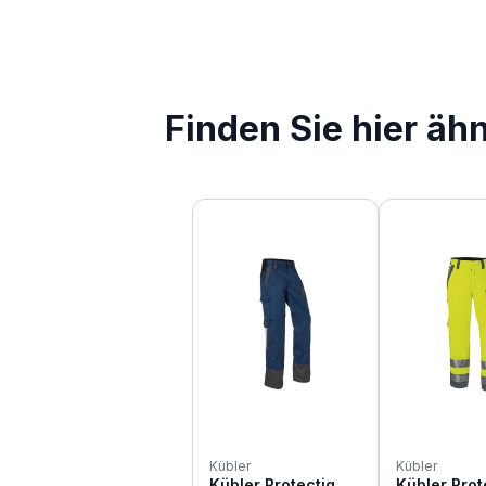
Finden Sie hier äh
Produktgalerie überspringen
Kübler
Kübler
Kübler Protectiq
Kübler Prot