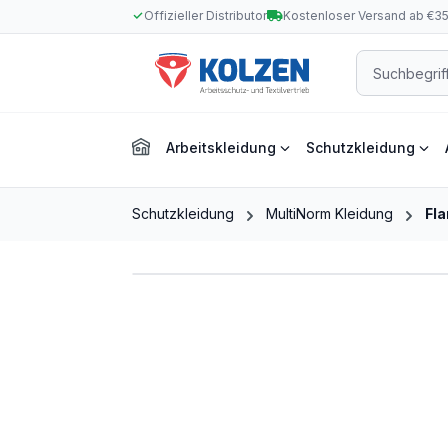
Offizieller Distributor
Kostenloser Versand ab €3
m Hauptinhalt springen
Zur Suche springen
Zur Hauptnavigation springen
Arbeitskleidung
Schutzkleidung
Schutzkleidung
MultiNorm Kleidung
Fl
Bildergalerie überspringen