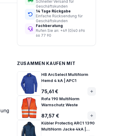
Schneller Versand für
Geschäftskunden
14 Tage Rückgabe
Einfache Rücksendung für
Geschäftskunden
Fachberatung
Rufen Sie an: +49 (0)40 696
66 77 90
ZUSAMMEN KAUFEN MIT
HB ArcSelect MultiNorm
Hemd 4 kA | APC1
75,61 €
Rofa 190 MultiNorm
Warnschutz Weste
dung
87,57 €
Kübler Protectiq ARC1 1390
MultiNorm Jacke 4kA |
APC1