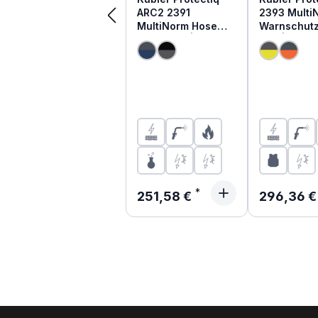
ARC2 2391
2393 Multi
MultiNorm Hose
Warnschut
4kA + 7kA | APC2
4kA | APC1
Regulärer Preis:
Regulärer 
251,58 €
296,36 