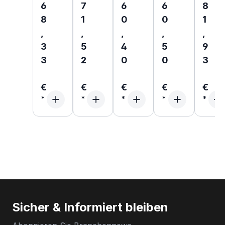
Regulärer Preis:
Regulärer Preis:
Regulärer Preis:
Regulärer Preis
Regul
6
7
6
6
8
8
1
0
0
1
,
,
,
,
,
3
5
4
5
9
3
2
0
0
3
€
€
€
€
€
Sicher & Informiert bleiben