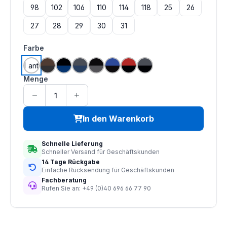
98
102
106
110
114
118
25
26
27
28
29
30
31
auswählen
Farbe
weiß | anthrazit
braun | schwarz
kbl.blau | schwarz
dunkelblau | anthrazit
anthrazit | schwarz
schwarz | kbl.blau
schwarz | mittelrot
schwarz | anthrazit
Menge
In den Warenkorb
Schnelle Lieferung
Schneller Versand für Geschäftskunden
14 Tage Rückgabe
Einfache Rücksendung für Geschäftskunden
Fachberatung
Rufen Sie an: +49 (0)40 696 66 77 90