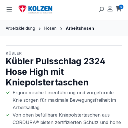
Zum Hauptinhalt springen
0
Ware
Arbeitskleidung
Hosen
Arbeitshosen
Bildergalerie überspringen
KÜBLER
Kübler Pulsschlag 2324
Hose High mit
Kniepolstertaschen
Ergonomische Linienführung und vorgeformte
Knie sorgen für maximale Bewegungsfreiheit im
Arbeitsalltag.
Von oben befüllbare Kniepolstertaschen aus
CORDURA® bieten zertifizierten Schutz und hohe