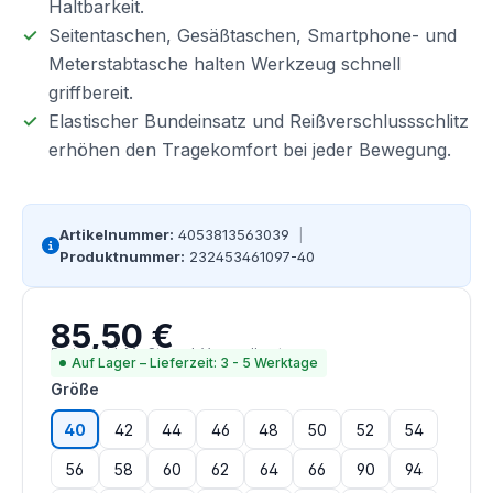
Haltbarkeit.
Seitentaschen, Gesäßtaschen, Smartphone- und
Meterstabtasche halten Werkzeug schnell
griffbereit.
Elastischer Bundeinsatz und Reißverschlussschlitz
erhöhen den Tragekomfort bei jeder Bewegung.
Artikelnummer:
4053813563039
|
Produktnummer:
232453461097-40
85,50 €
Regulärer Preis:
Preise inkl. MwSt. zzgl. Versandkosten
Auf Lager – Lieferzeit: 3 - 5 Werktage
auswählen
Größe
40
42
44
46
48
50
52
54
56
58
60
62
64
66
90
94