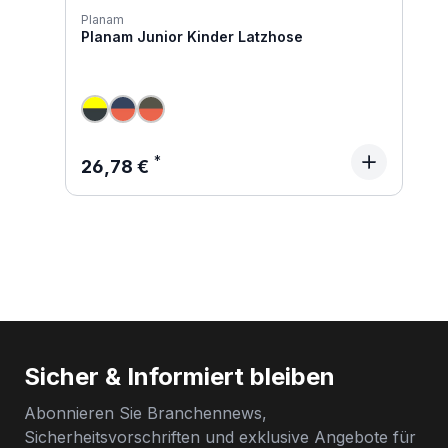
Planam
Planam Junior Kinder Latzhose
Regulärer Preis:
26,78 €
Sicher & Informiert bleiben
Abonnieren Sie Branchennews,
Sicherheitsvorschriften und exklusive Angebote für