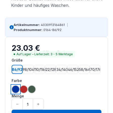
Kinder und häufiges Waschen.
Artikelnummer:
4030913164861
|
Produktnummer:
0164-86/92
23,03 €
Regulärer Preis:
Preise inkl. MwSt. zzgl. Versandkosten
Auf Lager – Lieferzeit: 3 - 5 Werktage
auswählen
Größe
86/92
98/104
110/116
122/128
134/140
146/152
158/164
170/176
auswählen
Farbe
kornblumenblau
mittelrot
mittelgrün
Menge