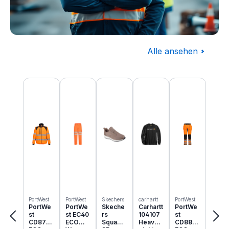
Alle ansehen
Baugewerbe
Produktgalerie überspringen
Komplettausstattung für die Baustelle
PortWest
PortWest
Skechers
carhartt
PortWest
PortWe
PortWe
Skeche
Carhartt
PortWe
st
st EC40
rs
104107
st
CD875
ECO
Squad
Heavyw
CD889