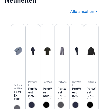
Neuheiten
Alle ansehen
Produktgalerie überspringen
HB
PortWes
PortWes
PortWes
PortWes
PortWes
Protecti
t
t
t
t
t
ve Wear
PortW
PortW
PortW
PortW
PortW
TEMP
est
est
est
est
est
EX
BZ50
AS21
BZ31
BZ52
BIZ2
THER
6
Antist
Schw
3
Schw
MO
Classi
atik
eisser
Bizwe
eisser
Einzie
c
ESD
Cargo
ld
Jacke