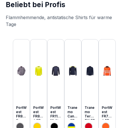
Beliebt bei Profis
Flammhemmende, antistatische Shirts für warme
Tage
Produktgalerie überspringen
PortW
PortW
PortW
Trane
Trane
PortW
est
est
est
mo
mo
est
FR89
FR80
FR11
Cante
Tera
FR73
flamm
6 FR
Multi
x FR
TX FR
4 FR
hemm
MultiN
Norm
MultiN
leicht
MultiN