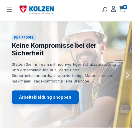
Zum Hauptinhalt springen
0
Ware
FÜR PROFIS
Keine Kompromisse bei der
Sicherheit
Statten Sie Ihr Team mit hochwertiger Schutzausrüstung
und Arbeitskleidung aus. Zertifizierte
Sicherheitsstandards, strapazierfähige Materialien und
maximaler Tragekomfort für jede Branche.
Arbeitskleidung shoppen