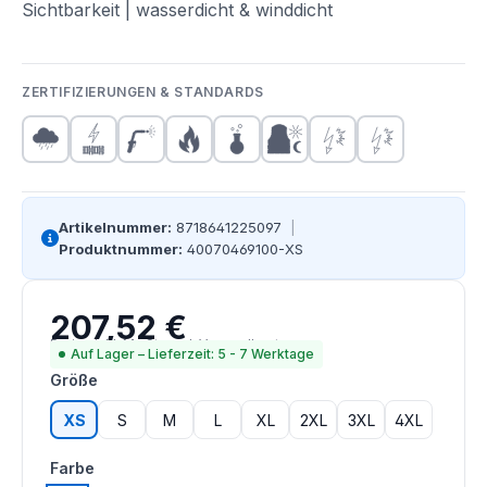
Sichtbarkeit | wasserdicht & winddicht
ZERTIFIZIERUNGEN & STANDARDS
Artikelnummer:
8718641225097
|
Produktnummer:
40070469100-XS
207,52 €
Regulärer Preis:
Preise inkl. MwSt. zzgl. Versandkosten
Auf Lager – Lieferzeit: 5 - 7 Werktage
auswählen
Größe
XS
S
M
L
XL
2XL
3XL
4XL
auswählen
Farbe