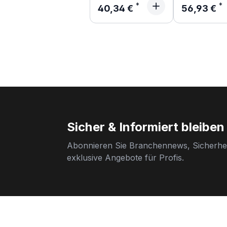
Regulärer Preis:
Regulärer P
40,34 €
56,93 €
Sicher & Informiert bleiben
Abonnieren Sie Branchennews, Sicherhei
exklusive Angebote für Profis.