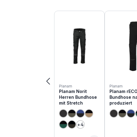
Produktgalerie überspringen
Planam
Planam
Planam Norit
Planam rECO
Herren Bundhose
Bundhose na
mit Stretch
produziert
+
4