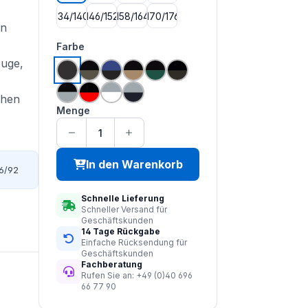
134/140
146/152
158/164
170/176
rn
auswählen
Farbe
euge,
schwarz | schwarz
schiefer | schwarz
kornblumenblau | schwarz
sand | schwarz
grün | schwarz
oliv | schwarz
ehen
zink | schwarz
rot | schwarz
weiß | zink
schwarzblau | zink
Menge
In den Warenkorb
6/92
Schnelle Lieferung
Schneller Versand für
Geschäftskunden
14 Tage Rückgabe
Einfache Rücksendung für
Geschäftskunden
Fachberatung
Rufen Sie an: +49 (0)40 696
66 77 90