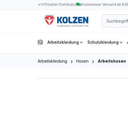
Offizieller Distributor
Kostenloser Versand ab €3
m Hauptinhalt springen
Zur Suche springen
Zur Hauptnavigation springen
Arbeitskleidung
Schutzkleidung
Arbeitskleidung
Hosen
Arbeitshosen
Bildergalerie überspringen