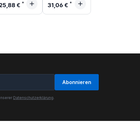
Regulärer Preis:
Regulärer Preis:
25,88 €
31,06 €
Abonnieren
unserer
Datenschutzerklärung
.