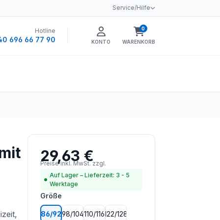
Service/Hilfe
0
Hotline
Warenkorb enthält 0 
40 696 66 77 90
KONTO
WARENKORB
mit
29,63 €
Regulärer Preis:
Preise inkl. MwSt. zzgl.
Versandkosten
Auf Lager – Lieferzeit: 3 - 5
Werktage
auswählen
Größe
zeit,
86/92
98/104
110/116
122/128