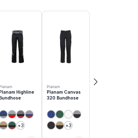
Planam
Planam
Planam Highline
Planam Canvas
Bundhose
320 Bundhose
+
3
+
3